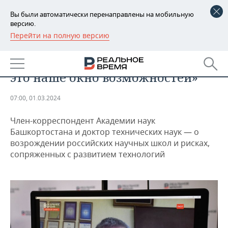
Вы были автоматически перенаправлены на мобильную
версию.
Перейти на полную версию
РЕГИОНЫ
МЕРОПРИЯТИЯ
Эльшад Теляшев: «Санкции —
БАШКОРТОСТАН
НОВОСТИ
это наше окно возможностей»
ТАТАРСТАН
АНАЛИТИКА
07:00, 01.03.2024
УДМУРТИЯ
НОВОСТИ АНАЛИТИКИ
ЭКОНОМИКА
Член-корреспондент Академии наук
ДЕКЛАРАЦИИ О ДОХОДАХ
НОВОСТИ ЭКОНОМИКИ
ПРОМЫШЛЕННОСТЬ
Башкортостана и доктор технических наук — о
возрождении российских научных школ и рисках,
КОРОЛИ ГОСЗАКАЗА ПФО
ФИНАНСЫ
НОВОСТИ
НЕДВИЖИМОСТЬ
сопряженных с развитием технологий
ПРОМЫШЛЕННОСТИ
ВУЗЫ ТАТАРСТАНА
БАНКИ
НОВОСТИ НЕДВИЖИМОСТИ
АВТО
АГРОПРОМ
КОМУ ПРИНАДЛЕЖАТ
БЮДЖЕТ
НОВОСТИ АВТО
БИЗНЕС
ТОРГОВЫЕ ЦЕНТРЫ
МАШИНОСТРОЕНИЕ
ТАТАРСТАНА
ИНВЕСТИЦИИ
НОВОСТИ БИЗНЕСА
ТЕХНОЛОГИИ