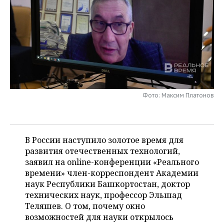
НЕФТЕХИМИЯ
РОЗНИЧНАЯ ТОРГОВЛЯ
НОВОСТИ ТЕХНОЛОГИЙ
МЕРОПРИЯТИЯ
НЕФТЬ
ТРАНСПОРТ
IT
НОВОСТИ МЕРОПРИЯТИЙ
СПОРТ
ОПК
УСЛУГИ
МЕДИА
ВЫЕЗДНАЯ РЕДАКЦИЯ
НОВОСТИ СПОРТА
ОБЩЕСТВО
ЭНЕРГЕТИКА
ТЕЛЕКОММУНИКАЦИИ
БИЗНЕС-БРАНЧИ
ФУТБОЛ
НОВОСТИ ОБЩЕСТВА
ФОТОГАЛЕРЕЯ
Фото: Максим Платонов
ONLINE-КОНФЕРЕНЦИИ
ХОККЕЙ
ВЛАСТЬ
СЮЖЕТЫ
ОТКРЫТАЯ ЛЕКЦИЯ
БАСКЕТБОЛ
ИНФРАСТРУКТУРА
СПРАВОЧНИК
В России наступило золотое время для
развития отечественных технологий,
ВОЛЕЙБОЛ
ИСТОРИЯ
СПИСОК ПЕРСОН
ПОЛНАЯ ВЕРСИЯ
заявил на online-конференции «Реального
времени» член-корреспондент Академии
КИБЕРСПОРТ
КУЛЬТУРА
СПИСОК КОМПАНИЙ
наук Республики Башкортостан, доктор
технических наук, профессор Эльшад
ФИГУРНОЕ КАТАНИЕ
МЕДИЦИНА
Теляшев. О том, почему окно
возможностей для науки открылось