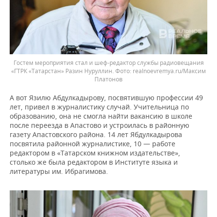
Гостем мероприятия стал и шеф-редактор службы радиовещания
«ГТРК «Татарстан» Разин Нуруллин.
realnoevremya.ru/Максим
Платонов
А вот Язилю Абдулкадырову, посвятившую профессии 49
лет, привел в журналистику случай. Учительница по
образованию, она не смогла найти вакансию в школе
после переезда в Апастово и устроилась в районную
газету Апастовского района. 14 лет Ябдулкадырова
посвятила районной журналистике, 10 — работе
редактором в «Татарском книжном издательстве»,
столько же была редактором в Институте языка и
литературы им. Ибрагимова.