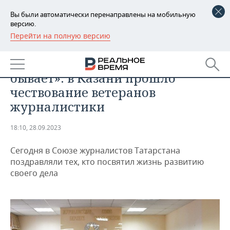
Вы были автоматически перенаправлены на мобильную
версию.
Перейти на полную версию
РЕГИОНЫ
ОБЩЕСТВО
«Бывших журналистов не
БАШКОРТОСТАН
НОВОСТИ
бывает»: в Казани прошло
ТАТАРСТАН
АНАЛИТИКА
чествование ветеранов
журналистики
УДМУРТИЯ
НОВОСТИ АНАЛИТИКИ
ЭКОНОМИКА
18:10, 28.09.2023
ДЕКЛАРАЦИИ О ДОХОДАХ
НОВОСТИ ЭКОНОМИКИ
ПРОМЫШЛЕННОСТЬ
Сегодня в Союзе журналистов Татарстана
КОРОЛИ ГОСЗАКАЗА ПФО
ФИНАНСЫ
НОВОСТИ
НЕДВИЖИМОСТЬ
поздравляли тех, кто посвятил жизнь развитию
ПРОМЫШЛЕННОСТИ
своего дела
ВУЗЫ ТАТАРСТАНА
БАНКИ
НОВОСТИ НЕДВИЖИМОСТИ
АВТО
АГРОПРОМ
КОМУ ПРИНАДЛЕЖАТ
БЮДЖЕТ
НОВОСТИ АВТО
БИЗНЕС
ТОРГОВЫЕ ЦЕНТРЫ
МАШИНОСТРОЕНИЕ
ТАТАРСТАНА
ИНВЕСТИЦИИ
НОВОСТИ БИЗНЕСА
ТЕХНОЛОГИИ