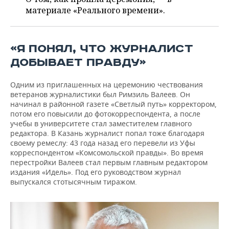
ВОДНЫЕ ВИДЫ СПОРТА
ОБРАЗОВАНИЕ
материале «Реального времени».
ХОККЕЙ С МЯЧОМ
ПРОИСШЕСТВИЯ
«Я ПОНЯЛ, ЧТО ЖУРНАЛИСТ
ДОБЫВАЕТ ПРАВДУ»
Одним из приглашенных на церемонию чествования
ветеранов журналистики был Римзиль Валеев. Он
начинал в районной газете «Светлый путь» корректором,
потом его повысили до фотокорреспондента, а после
учебы в университете стал заместителем главного
редактора. В Казань журналист попал тоже благодаря
своему ремеслу: 43 года назад его перевели из Уфы
корреспондентом «Комсомольской правды». Во время
перестройки Валеев стал первым главным редактором
издания «Идель». Под его руководством журнал
выпускался стотысячным тиражом.