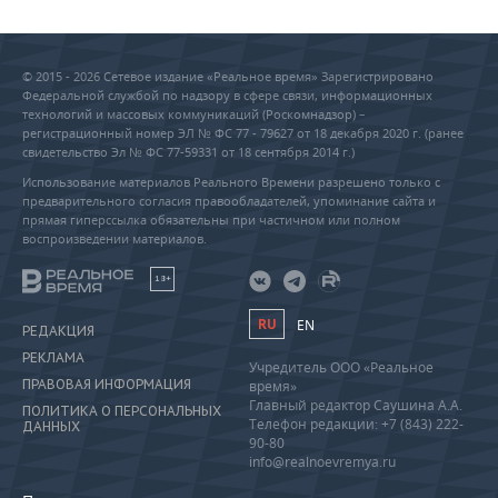
© 2015 - 2026 Сетевое издание «Реальное время» Зарегистрировано
Федеральной службой по надзору в сфере связи, информационных
технологий и массовых коммуникаций (Роскомнадзор) –
регистрационный номер ЭЛ № ФС 77 - 79627 от 18 декабря 2020 г. (ранее
свидетельство Эл № ФС 77-59331 от 18 сентября 2014 г.)
Использование материалов Реального Времени разрешено только с
предварительного согласия правообладателей, упоминание сайта и
прямая гиперссылка обязательны при частичном или полном
воспроизведении материалов.
18+
RU
EN
РЕДАКЦИЯ
РЕКЛАМА
Учредитель ООО «Реальное
ПРАВОВАЯ ИНФОРМАЦИЯ
время»
Главный редактор Саушина А.А.
ПОЛИТИКА О ПЕРСОНАЛЬНЫХ
Телефон редакции: +7 (843) 222-
ДАННЫХ
90-80
info@realnoevremya.ru