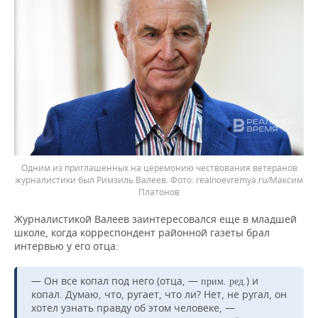
Одним из приглашенных на церемонию чествования ветеранов
журналистики был Римзиль Валеев.
realnoevremya.ru/Максим
Платонов
Журналистикой Валеев заинтересовался еще в младшей
школе, когда корреспондент районной газеты брал
интервью у его отца:
— Он все копал под него (отца, —
.) и
прим. ред
копал. Думаю, что, ругает, что ли? Нет, не ругал, он
хотел узнать правду об этом человеке, —