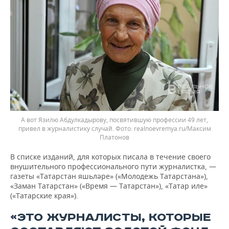
А вот Язилю Абдулкадырову, посвятившую профессии 49 лет,
привел в журналистику случай.
realnoevremya.ru/Максим
Платонов
В списке изданий, для которых писала в течение своего
внушительного профессионального пути журналистка, —
газеты «Татарстан яшьләре» («Молодежь Татарстана»),
«Заман Татарстан» («Время — Татарстан»), «Татар иле»
(«Татарские края»).
«ЭТО ЖУРНАЛИСТЫ, КОТОРЫЕ