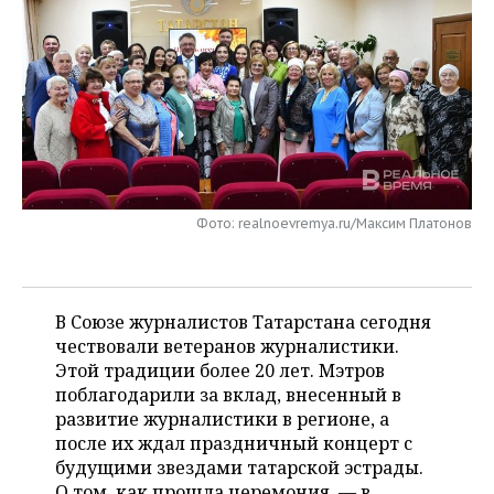
НЕФТЕХИМИЯ
РОЗНИЧНАЯ ТОРГОВЛЯ
НОВОСТИ ТЕХНОЛОГИЙ
МЕРОПРИЯТИЯ
НЕФТЬ
ТРАНСПОРТ
IT
НОВОСТИ МЕРОПРИЯТИЙ
СПОРТ
ОПК
УСЛУГИ
МЕДИА
ВЫЕЗДНАЯ РЕДАКЦИЯ
НОВОСТИ СПОРТА
ОБЩЕСТВО
ЭНЕРГЕТИКА
ТЕЛЕКОММУНИКАЦИИ
БИЗНЕС-БРАНЧИ
ФУТБОЛ
НОВОСТИ ОБЩЕСТВА
ФОТОГАЛЕРЕЯ
Фото: realnoevremya.ru/Максим Платонов
ONLINE-КОНФЕРЕНЦИИ
ХОККЕЙ
ВЛАСТЬ
СЮЖЕТЫ
ОТКРЫТАЯ ЛЕКЦИЯ
БАСКЕТБОЛ
ИНФРАСТРУКТУРА
СПРАВОЧНИК
В Союзе журналистов Татарстана сегодня
ВОЛЕЙБОЛ
ИСТОРИЯ
СПИСОК ПЕРСОН
чествовали ветеранов журналистики.
ПОЛНАЯ ВЕРСИЯ
Этой традиции более 20 лет. Мэтров
поблагодарили за вклад, внесенный в
КИБЕРСПОРТ
КУЛЬТУРА
СПИСОК КОМПАНИЙ
развитие журналистики в регионе, а
после их ждал праздничный концерт с
ФИГУРНОЕ КАТАНИЕ
МЕДИЦИНА
будущими звездами татарской эстрады.
О том, как прошла церемония, — в