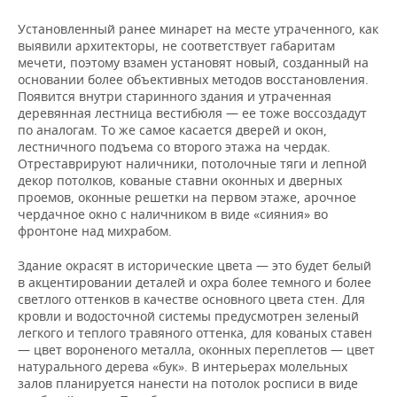
Установленный ранее минарет на месте утраченного, как
выявили архитекторы, не соответствует габаритам
мечети, поэтому взамен установят новый, созданный на
основании более объективных методов восстановления.
Появится внутри старинного здания и утраченная
деревянная лестница вестибюля — ее тоже воссоздадут
по аналогам. То же самое касается дверей и окон,
лестничного подъема со второго этажа на чердак.
Отреставрируют наличники, потолочные тяги и лепной
декор потолков, кованые ставни оконных и дверных
проемов, оконные решетки на первом этаже, арочное
чердачное окно с наличником в виде «сияния» во
фронтоне над михрабом.
Здание окрасят в исторические цвета — это будет белый
в акцентировании деталей и охра более темного и более
светлого оттенков в качестве основного цвета стен. Для
кровли и водосточной системы предусмотрен зеленый
легкого и теплого травяного оттенка, для кованых ставен
— цвет вороненого металла, оконных переплетов — цвет
натурального дерева «бук». В интерьерах молельных
залов планируется нанести на потолок росписи в виде