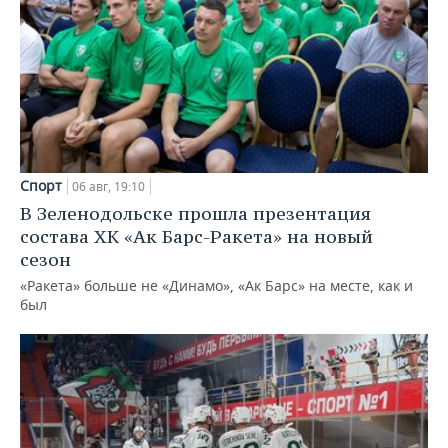
Спорт
06 авг, 19:10
В Зеленодольске прошла презентация
состава ХК «Ак Барс-Ракета» на новый
сезон
«Ракета» больше не «Динамо», «Ак Барс» на месте, как и
был