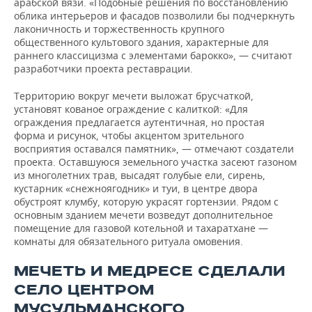
арабской вязи. «Подобные решения по восстановлению
облика интерьеров и фасадов позволили бы подчеркнуть
лаконичность и торжественность крупного
общественного культового здания, характерные для
раннего классицизма с элементами барокко», — считают
разработчики проекта реставрации.
Территорию вокруг мечети выложат брусчаткой,
установят кованое ограждение с калиткой: «Для
ограждения предлагается аутентичная, но простая
форма и рисунок, чтобы акцентом зрительного
восприятия оставался памятник», — отмечают создатели
проекта. Оставшуюся земельного участка засеют газоном
из многолетних трав, высадят голубые ели, сирень,
кустарник «снежноягодник» и туи, в центре двора
обустроят клумбу, которую украсят гортензии. Рядом с
основным зданием мечети возведут дополнительное
помещение для газовой котельной и тахаратхане —
комнаты для обязательного ритуала омовения.
МЕЧЕТЬ И МЕДРЕСЕ СДЕЛАЛИ
СЕЛО ЦЕНТРОМ
МУСУЛЬМАНСКОГО