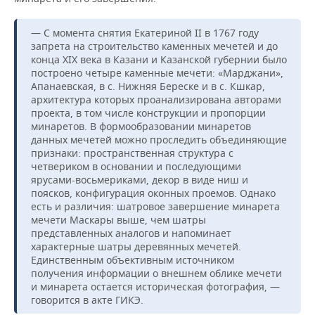
— С момента снятия Екатериной II в 1767 году
запрета на строительство каменных мечетей и до
конца XIX века в Казани и Казанской губернии было
построено четыре каменные мечети: «Марджани»,
Апанаевская, в с. Нижняя Береске и в с. Кшкар,
архитектура которых проанализирована авторами
проекта, в том числе конструкции и пропорции
минаретов. В формообразовании минаретов
данных мечетей можно проследить объединяющие
признаки: пространственная структура с
четвериком в основании и последующими
ярусами-восьмериками, декор в виде ниш и
поясков, конфигурация оконных проемов. Однако
есть и различия: шатровое завершение минарета
мечети Маскары выше, чем шатры
представленных аналогов и напоминает
характерные шатры деревянных мечетей.
Единственным объективным источником
получения информации о внешнем облике мечети
и минарета остается историческая фотография, —
говорится в акте ГИКЭ.