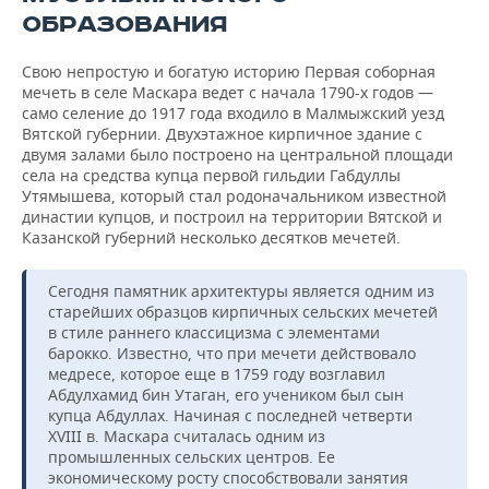
ОБРАЗОВАНИЯ
Свою непростую и богатую историю Первая соборная
мечеть в селе Маскара ведет с начала 1790-х годов —
само селение до 1917 года входило в Малмыжский уезд
Вятской губернии. Двухэтажное кирпичное здание с
двумя залами было построено на центральной площади
села на средства купца первой гильдии Габдуллы
Утямышева, который стал родоначальником известной
династии купцов, и построил на территории Вятской и
Казанской губерний несколько десятков мечетей.
Сегодня памятник архитектуры является одним из
старейших образцов кирпичных сельских мечетей
в стиле раннего классицизма с элементами
барокко. Известно, что при мечети действовало
медресе, которое еще в 1759 году возглавил
Абдулхамид бин Утаган, его учеником был сын
купца Абдуллах. Начиная с последней четверти
XVIII в. Маскара считалась одним из
промышленных сельских центров. Ее
экономическому росту способствовали занятия