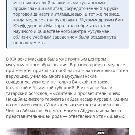
местных жителей различными кустарными
промыслами и капитал, сосредоточенный в руках
торговой династии Утямышевых. В тот же период,
когда медресе стал руководить Мухаммедрахим бин
Юсуф, деревня Маскара стала обретать статус
научного и общественного центра мусульман,
вблизи с учебным заведением была воздвигнута
первая мечеть.
В XIX веке Маскара была уже крупным центром
мусульманского образования. В разное время в медресе
при мечети, приход которой насчитывал несколько сотен
верующих, учились многие мусульманские
священнослужители не только Вятской, но также
Казанской и Уфимской губерний. В их числе был и
татарский богослов, мыслитель и просветитель, шейх
Накшбандийского тариката Габденнасыр Курсави. Одним
из потомков купца Утямышевых считается и писатель
Чингиз Айтматов. Его мать Нагима Абдулвалиева была
представительницей рода — ответвления Утямышевых.