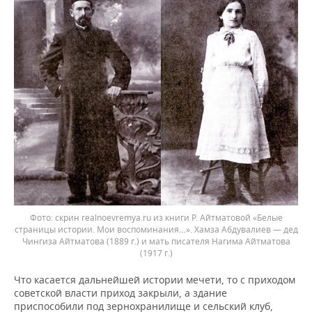
Фото: скрин realnoevremya.ru из книги Р. Айтматовой «Белые
страницы истории. Мои воспоминания…». Хамза Абдувалиев — дед
Чингиза Айтматова (1889 г.) и мать писателя Нагима Айтматова
(1917 г.)
Что касается дальнейшей истории мечети, то с приходом
советской власти приход закрыли, а здание
приспособили под зернохранилище и сельский клуб,