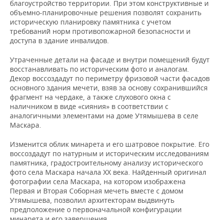
благоустройство территории. При этом конструктивные и
объемно-планировочные решения позволят сохранить
историческую планировку памятника с учетом
требований норм противопожарной безопасности и
доступа в здание инвалидов.
Утраченные детали на фасаде и внутри помещений будут
восстанавливать по историческим фото и аналогам.
Декор воссоздадут по периметру фризовой части фасадов
основного здания мечети, взяв за основу сохранившийся
фрагмент на чердаке, а также слухового окна с
наличником в виде «сияния» в соответствии с
аналогичными элементами на доме Утямышева в селе
Маскара.
Изменится облик минарета и его шатровое покрытие. Его
воссоздадут по натурным и историческим исследованиям
памятника, градостроительному анализу исторического
фото села Маскара начала XX века. Найденный оригинал
фотографии села Маскара, на котором изображена
Первая и Вторая Соборная мечеть вместе с домом
Утямышева, позволил архитекторам выдвинуть
предположение о первоначальной конфигурации
минарета и его завершения.