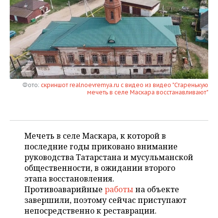
НЕФТЕХИМИЯ
РОЗНИЧНАЯ ТОРГОВЛЯ
НОВОСТИ ТЕХНОЛОГИЙ
МЕРОПРИЯТИЯ
НЕФТЬ
ТРАНСПОРТ
IT
НОВОСТИ МЕРОПРИЯТИЙ
СПОРТ
ОПК
УСЛУГИ
МЕДИА
ВЫЕЗДНАЯ РЕДАКЦИЯ
НОВОСТИ СПОРТА
ОБЩЕСТВО
ЭНЕРГЕТИКА
ТЕЛЕКОММУНИКАЦИИ
БИЗНЕС-БРАНЧИ
ФУТБОЛ
НОВОСТИ ОБЩЕСТВА
ФОТОГАЛЕРЕЯ
Фото:
скриншот realnoevremya.ru с видео из видео "Старенькую
мечеть в селе Маскара восстанавливают"
ONLINE-КОНФЕРЕНЦИИ
ХОККЕЙ
ВЛАСТЬ
СЮЖЕТЫ
ОТКРЫТАЯ ЛЕКЦИЯ
БАСКЕТБОЛ
ИНФРАСТРУКТУРА
СПРАВОЧНИК
Мечеть в селе Маскара, к которой в
последние годы приковано внимание
ВОЛЕЙБОЛ
ИСТОРИЯ
СПИСОК ПЕРСОН
ПОЛНАЯ ВЕРСИЯ
руководства Татарстана и мусульманской
общественности, в ожидании второго
КИБЕРСПОРТ
КУЛЬТУРА
СПИСОК КОМПАНИЙ
этапа восстановления.
Противоаварийные
работы
на объекте
ФИГУРНОЕ КАТАНИЕ
МЕДИЦИНА
завершили, поэтому сейчас приступают
непосредственно к реставрации.