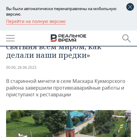
Вы были автоматически перенаправлены на мобильную
версию.
Перейти на полную версию
РЕГИОНЫ
ОБЩЕСТВО
«Возрождается религиозная
БАШКОРТОСТАН
НОВОСТИ
святыня всем миром, как
ТАТАРСТАН
АНАЛИТИКА
делали наши предки»
УДМУРТИЯ
НОВОСТИ АНАЛИТИКИ
ЭКОНОМИКА
00:00, 28.06.2023
ДЕКЛАРАЦИИ О ДОХОДАХ
НОВОСТИ ЭКОНОМИКИ
ПРОМЫШЛЕННОСТЬ
В старинной мечети в селе Маскара Кукморского
района завершили противоаварийные работы и
КОРОЛИ ГОСЗАКАЗА ПФО
ФИНАНСЫ
НОВОСТИ
НЕДВИЖИМОСТЬ
приступают к реставрации
ПРОМЫШЛЕННОСТИ
ВУЗЫ ТАТАРСТАНА
БАНКИ
НОВОСТИ НЕДВИЖИМОСТИ
АВТО
АГРОПРОМ
КОМУ ПРИНАДЛЕЖАТ
БЮДЖЕТ
НОВОСТИ АВТО
БИЗНЕС
ТОРГОВЫЕ ЦЕНТРЫ
МАШИНОСТРОЕНИЕ
ТАТАРСТАНА
ИНВЕСТИЦИИ
НОВОСТИ БИЗНЕСА
ТЕХНОЛОГИИ