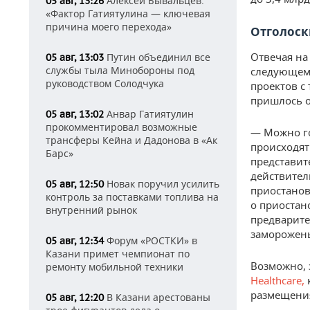
Алексей Бывальцев:
05 авг, 13:26
«Фактор Гатиятулина — ключевая
причина моего перехода»
Отголоски
Отвечая на
Путин объединил все
05 авг, 13:03
службы тыла Минобороны под
следующем 
руководством Солодчука
проектов с
пришлось о
Анвар Гатиятулин
05 авг, 13:02
прокомментировал возможные
— Можно го
трансферы Кейна и Дадонова в «Ак
происходят
Барс»
представит
действител
Новак поручил усилить
05 авг, 12:50
приостанов
контроль за поставками топлива на
о приостан
внутренний рынок
предварите
заморожены
Форум «РОСТКИ» в
05 авг, 12:34
Казани примет чемпионат по
Возможно, 
ремонту мобильной техники
Healthcare,
размещени
В Казани арестованы
05 авг, 12:20