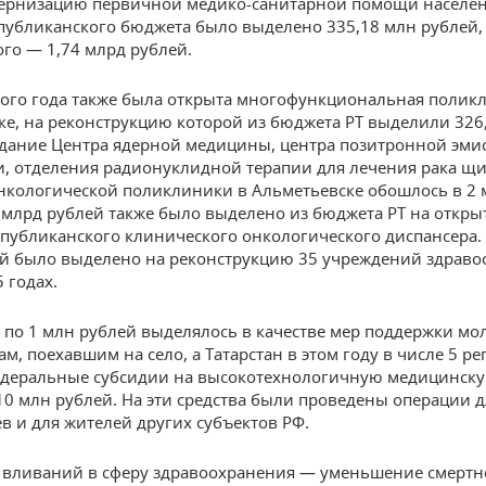
дернизацию первичной медико-санитарной помощи населе
спубликанского бюджета было выделено 335,18 млн рублей,
го — 1,74 млрд рублей.
этого года также была открыта многофункц
и
ональная полик
е, на реконструкцию которой из бюджета РТ выделили 326
здание Центра ядерной медицины, центра позитронной эм
, отделения радионуклидной терапии для лечения рака щ
нкологической поликлиники в Альметьевске обошлось в 2 
6 млрд рублей также было выделено из бюджета РТ на откры
спубликанского клинического онкологического диспансера. 
й было выделено на реконструкцию 35 учреждений здраво
 годах.
, по 1 млн рублей выделялось в качестве мер поддержки м
м, поехавшим на село, а Татарстан в этом году в числе 5 р
едеральные субсидии на высокотехнологичную медицинск
10 млн рублей. На эти средства были проведены операции д
ев и для жителей других субъектов РФ.
 вливаний в сферу здравоохранения — уменьшение смертн