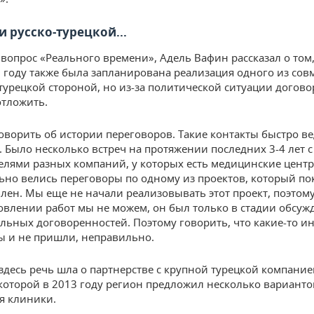
 русско-турецкой...
 вопрос «Реального времени», Адель Вафин рассказал о том,
году также была запланирована реализация одного из сов
 турецкой стороной, но из-за политической ситуации догов
тложить.
ворить об истории переговоров. Такие контакты быстро ве
. Было несколько встреч на протяжении последних 3-4 лет с
елями разных компаний, у которых есть медицинские центр
ьно велись переговоры по одному из проектов, который по
лен. Мы еще не начали реализовывать этот проект, поэтом
овлении работ мы не можем, он был только в стадии обсуж
льных договоренностей. Поэтому говорить, что какие-то и
 и не пришли, неправильно.
здесь речь шла о партнерстве с крупной турецкой компани
которой в 2013 году регион предложил несколько варианто
я клиники.