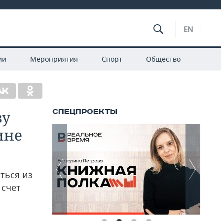
EN
ии
Мероприятия
Спорт
Общество
ву
ине
ться из
 счет