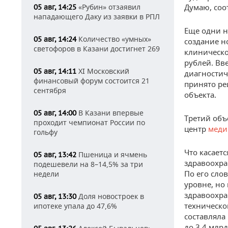
«Рубин» отзаявил
Думаю, соо
05 авг, 14:25
нападающего Даку из заявки в РПЛ
Еще одни н
Количество «умных»
05 авг, 14:24
создание н
светофоров в Казани достигнет 269
клиническо
рублей. Вве
XI Московский
05 авг, 14:11
диагностич
финансовый форум состоится 21
принято ре
сентября
объекта.
В Казани впервые
05 авг, 14:00
Третий объ
проходит чемпионат России по
центр
меди
гольфу
Что касает
Пшеница и ячмень
05 авг, 13:42
здравоохра
подешевели на 8–14,5% за три
По его сло
недели
уровне, но
здравоохра
Доля новостроек в
05 авг, 13:30
техническо
ипотеке упала до 47,6%
составляла 
до 3,4 млрд