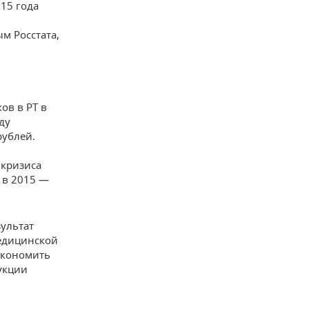
015 года
м Росстата,
ов в РТ в
ду
рублей.
 кризиса
 в 2015 —
зультат
медицинской
сэкономить
дукции