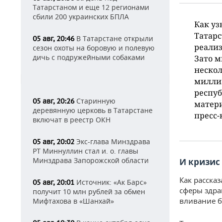
Татарстаном и еще 12 регионами
сбили 200 украинских БПЛА
Как уз
Татарс
В Татарстане открыли
05 авг, 20:46
реализ
сезон охоты на боровую и полевую
дичь с подружейными собаками
Зато м
неско
миллиа
респуб
Старинную
05 авг, 20:26
матери
деревянную церковь в Татарстане
пресс-
включат в реестр ОКН
Экс-глава Минздрава
05 авг, 20:02
РТ Миннуллин стал и. о. главы
Минздрава Запорожской области
И кризис
Как расска
Источник: «Ак Барс»
05 авг, 20:01
сферы здра
получит 10 млн рублей за обмен
вливание б
Мифтахова в «Шанхай»