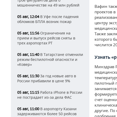
трое фигурантов дела о
мошенничестве на 49 млн рублей
Вафин такж
проектов в
В Уфе после падения
05 авг, 12:04
реализован
обломков БПЛА возник пожар
центру экс
медицински
Ограничения на
05 авг, 11:56
Также закл
прием и выпуск рейсов сняты в
которого б
трех аэропортах РТ
числится 2
В Татарстане отменили
05 авг, 11:40
Узнать «
режим беспилотной опасности и
«Ковер»
Минздрав Р
медицински
За год новые авто в
05 авг, 11:30
температур
России прибавили в цене 9%
пилотный п
занимается
Работа iPhone в России
05 авг, 11:15
формируетс
не пострадает из-за дела ФАС
счет оценк
клиническа
В аэропорту Казани
05 авг, 11:00
другие. По
задерживаются более 50 рейсов
одобрение 