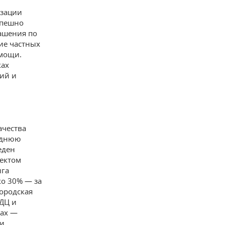
изации
спешно
ашения по
ие частных
омощи.
ках
ций и
ачества
реднюю
еден
оектом
нга
ко 30% — за
городская
ДЦ и
нах —
 и