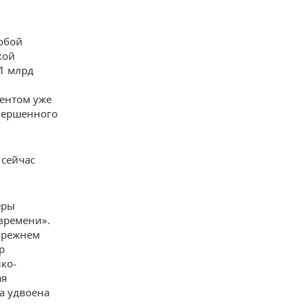
обой
кой
1 млрд
дентом уже
авершенного
 сейчас
еры
времени».
 прежнем
р
ко-
ая
ла удвоена