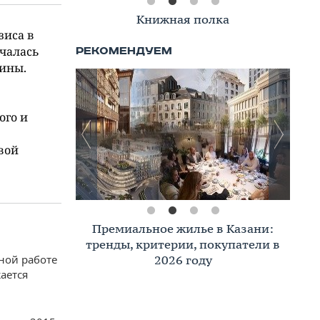
Книжная полка
зиса в
ачалась
цины.
ого и
вой
Премиальное жилье в Казани:
тренды, критерии, покупатели в
ной работе
2026 году
ается