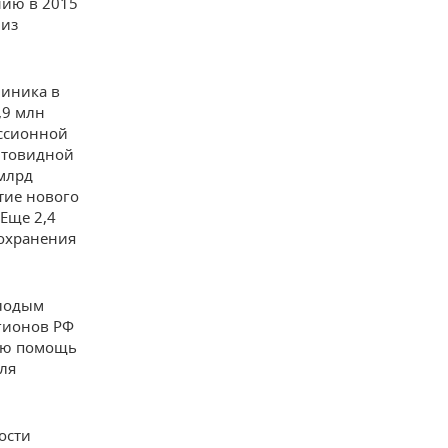
нию в 2015
 из
линика в
,9 млн
иссионной
итовидной
млрд
тие нового
Еще 2,4
охранения
олодым
егионов РФ
ую помощь
ля
ости