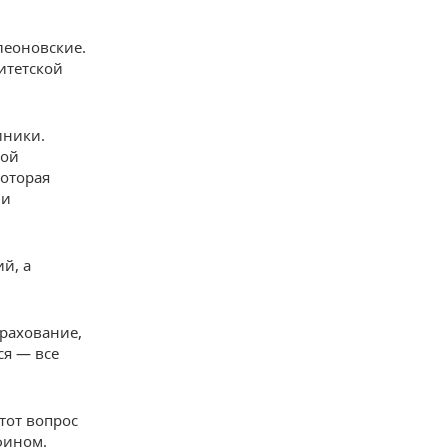
леоновские.
итетской
иники.
кой
которая
 и
й, а
трахование,
ся — все
тот вопрос
фином.