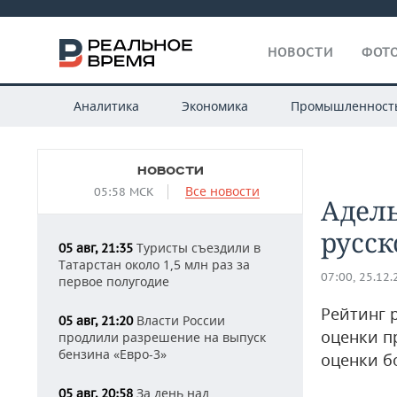
НОВОСТИ
ФОТО
Аналитика
Экономика
Промышленност
НОВОСТИ
Все новости
05:58 МСК
Адел
русск
Туристы съездили в
05 авг, 21:35
Татарстан около 1,5 млн раз за
07:00, 25.12
первое полугодие
Рейтинг 
Власти России
05 авг, 21:20
оценки п
продлили разрешение на выпуск
бензина «Евро-3»
оценки б
За день над
05 авг, 20:58