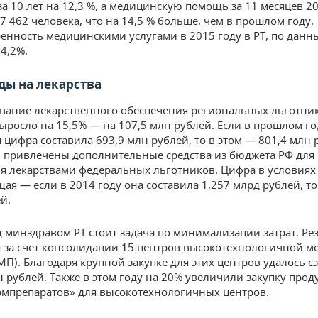
за 10 лет на 12,3 %, а медицинскую помощь за 11 месяцев 2
7 462 человека, что на 14,5 % больше, чем в прошлом году.
енность медицинскими услугами в 2015 году в РТ, по данны
4,2%.
ы на лекарства
ание лекарственного обеспечения региональных льготник
выросло на 15,5% — на 107,5 млн рублей. Если в прошлом го
 цифра составила 693,9 млн рублей, то в этом — 801,4 млн 
 привлечены дополнительные средства из бюджета РФ для
я лекарствами федеральных льготников. Цифра в условиях
ая — если в 2014 году она составила 1,257 млрд рублей, то
й.
д минздравом РТ стоит задача по минимализации затрат. Ре
я за счет консолидации 15 центров высокотехнологичной 
П). Благодаря крупной закупке для этих центров удалось 
н рублей. Также в этом году на 20% увеличили закупку про
мпрепаратов» для высокотехнологичных центров.