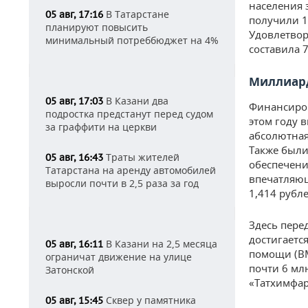
населения 
В Татарстане
05 авг, 17:16
получили 1
планируют повысить
Удовлетвор
минимальный потреббюджет на 4%
составила 7
Миллиард
В Казани два
05 авг, 17:03
Финансиров
подростка предстанут перед судом
этом году 
за граффити на церкви
абсолютная
Также были
Траты жителей
05 авг, 16:43
обеспечени
Татарстана на аренду автомобилей
впечатляющ
выросли почти в 2,5 раза за год
1,414 рубле
Здесь пере
достигаетс
В Казани на 2,5 месяца
05 авг, 16:11
помощи (ВМ
ограничат движение на улице
почти 6 мл
Затонской
«Татхимфар
Сквер у памятника
05 авг, 15:45