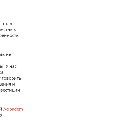
 что в
местных
оренность
дь не
ы. У нас
ка
у говорить
дения и
нвестиции
ей
Acibadem
в