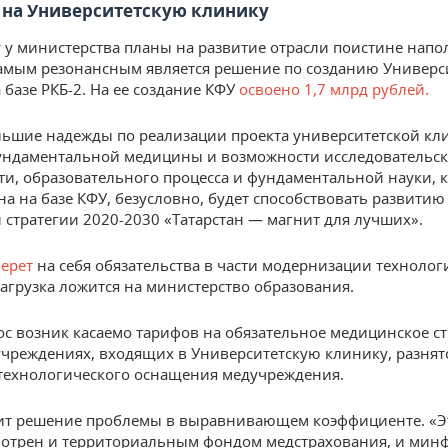
на Университетскую клинику
у у министерства планы на развитие отрасли поистине напо
амым резонансным является решение по созданию Универс
 базе РКБ-2. На ее создание КФУ
освоено 1,7 млрд рублей.
льшие надежды по реализации проекта университетской кл
ундаментальной медицины и возможности исследовательс
ти, образовательного процесса и фундаментальной науки, 
на на базе КФУ, безусловно, будет способствовать развитию
 стратегии 2020-2030 «Татарстан — магнит для лучших».
берет
на себя обязательства в части модернизации технологи
агрузка ложится на министерство образования.
ос возник касаемо тарифов на обязательное медицинское с
учреждениях, входящих в Университетскую клинику, разнят
 технологического оснащения медучреждения.
ит решение проблемы в выравнивающем коэффициенте. «Э
мотрен и территориальным фондом медстрахования, и мин