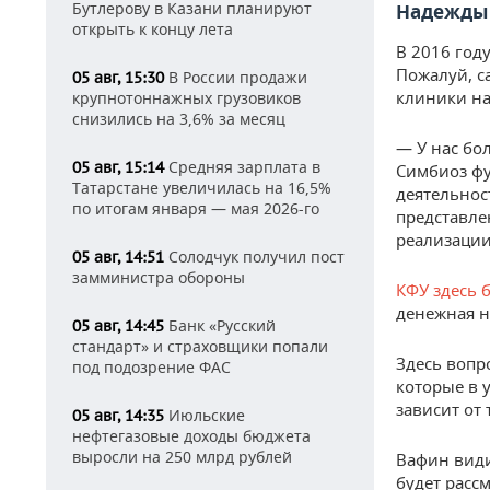
Бутлерову в Казани планируют
Надежды 
открыть к концу лета
В 2016 год
Пожалуй, с
В России продажи
05 авг, 15:30
клиники на
крупнотоннажных грузовиков
снизились на 3,6% за месяц
— У нас бо
Средняя зарплата в
05 авг, 15:14
Симбиоз ф
Татарстане увеличилась на 16,5%
деятельнос
по итогам января — мая 2026-го
представле
реализации
Солодчук получил пост
05 авг, 14:51
замминистра обороны
КФУ здесь 
денежная н
Банк «Русский
05 авг, 14:45
стандарт» и страховщики попали
Здесь вопр
под подозрение ФАС
которые в 
зависит от
Июльские
05 авг, 14:35
нефтегазовые доходы бюджета
выросли на 250 млрд рублей
Вафин вид
будет расс