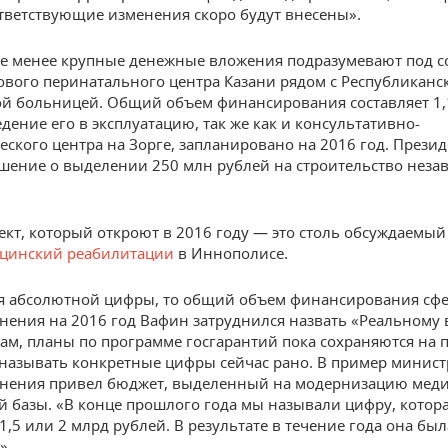
тветствующие изменения скоро будут внесены».
е менее крупные денежные вложения подразумевают под с
ового перинатального центра Казани рядом с Республиканс
й больницей. Общий объем финансирования составляет 1,
дение его в эксплуатацию, так же как и консультативно-
еского центра на Зорге, запланировано на 2016 год. Прези
шение о выделении 250 млн рублей на строительство нез
ект, который откроют в 2016 году — это столь обсуждаемый
цинский реабилитации
в Иннополисе.
ся абсолютной цифры, то общий объем финансирования сф
нения на 2016 год Вафин затруднился назвать «Реальному 
вам, планы по программе госгарантий пока сохраняются на
 называть конкретные цифры сейчас рано. В пример минист
нения привел бюджет, выделенный на модернизацию меди
й базы. «В конце прошлого года мы называли цифру, котор
1,5 или 2 млрд рублей. В результате в течение года она бы
».