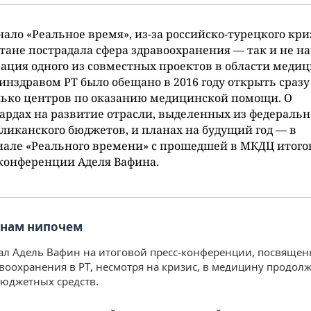
нало «Реальное время», из-за российско-турецкого кри
тане пострадала сфера здравоохранения — так и не н
ация одного из совместных проектов в области меди
инздравом РТ было обещано в 2016 году открыть сразу
лько центров по оказанию медицинской помощи. О
рдах на развитие отрасли, выделенных из федеральн
ликанского бюджетов, и планах на будущий год — в
але «Реального времени» с прошедшей в МКДЦ итого
конференции Аделя Вафина.
 нам нипочем
зал Адель Вафин на итоговой пресс-конференции, посвящен
воохранения в РТ, несмотря на кризис, в медицину продолж
юджетных средств.