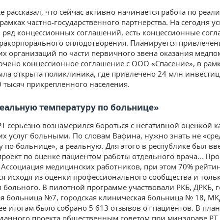
е рассказал, что сейчас активно начинается работа по реал
 рамках частно-государственного партнерства. На сегодня у
 ряд концессионных соглашений, есть концессионные согл
тракорпорального оплодотворения. Планируется привлечен
х организаций по части первичного звена оказания медп
ючено концессионное соглашение с ООО «Спасение», в рам
ыла открыта поликлиника, где привлечено 24 млн инвести
0 тысяч прикрепленного населения.
реальную температуру по больнице»
Т серьезно вознамерился бороться с негативной оценкой к
х услуг больными. По словам Вафина, нужно знать не «с
у по больнице», а реальную. Для этого в республике был вв
роект по оценке пациентом работы отдельного врача… Пр
 Ассоциация медицинских работников, при этом 70% рейти
я исходя из оценки профессионального сообщества и толь
и больного. В пилотной программе участвовали РКБ, ДРКБ, 
я больница №7, городская клиническая больница № 18, МК
 ее итогам было собрано 5 613 отзывов от пациентов. В пла
данного проекта общественным советом при минздраве РТ