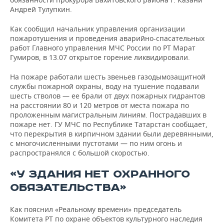
ВОДНЫЕ ВИДЫ СПОРТА
ОБРАЗОВАНИЕ
Андрей Тулупкин.
ХОККЕЙ С МЯЧОМ
ПРОИСШЕСТВИЯ
Как сообщил начальник управления организации
пожаротушения и проведения аварийно-спасательных
работ Главного управления МЧС России по РТ Марат
Гумиров, в 13.07 открытое горение ликвидировали.
На пожаре работали шесть звеньев газодымозащитной
службы пожарной охраны, воду на тушение подавали
шесть стволов — ее брали от двух пожарных гидрантов
на расстоянии 80 и 120 метров от места пожара по
проложенным магистральным линиям. Пострадавших в
пожаре нет. ГУ МЧС по Республике Татарстан сообщает,
что перекрытия в кирпичном здании были деревянными,
с многочисленными пустотами — по ним огонь и
распространялся с большой скоростью.
«У ЗДАНИЯ НЕТ ОХРАННОГО
ОБЯЗАТЕЛЬСТВА»
Как пояснил «Реальному времени» председатель
Комитета РТ по охране объектов культурного наследия