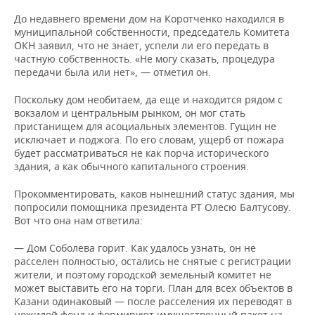
До недавнего времени дом на Коротченко находился в
муниципальной собственности, председатель Комитета
ОКН заявил, что не знает, успели ли его передать в
частную собственность. «Не могу сказать, процедура
передачи была или нет», — отметил он.
Поскольку дом необитаем, да еще и находится рядом с
вокзалом и центральным рынком, он мог стать
пристанищем для асоциальных элементов. Гущин не
исключает и поджога. По его словам, ущерб от пожара
будет рассматриваться не как порча исторического
здания, а как обычного капитального строения.
Прокомментировать, каков нынешний статус здания, мы
попросили помощника президента РТ Олесю Балтусову.
Вот что она нам ответила:
— Дом Соболева горит. Как удалось узнать, он не
расселен полностью, остались не снятые с регистрации
жители, и поэтому городской земельный комитет не
может выставить его на торги. План для всех объектов в
Казани одинаковый — после расселения их переводят в
нежилой фонд и формируют имущественный пакет на