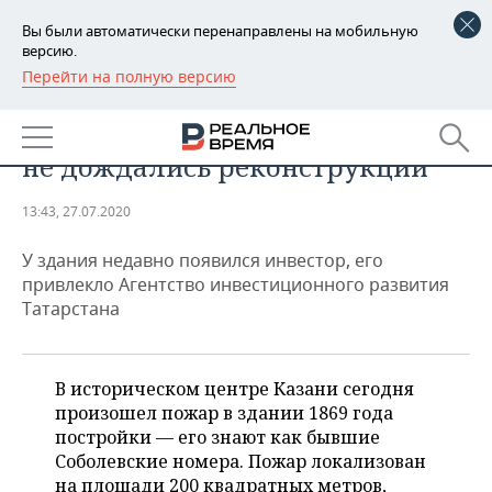
Вы были автоматически перенаправлены на мобильную
версию.
Перейти на полную версию
РЕГИОНЫ
ПРОИСШЕСТВИЯ
«Соболевские номера» в Казани
БАШКОРТОСТАН
НОВОСТИ
не дождались реконструкции
ТАТАРСТАН
АНАЛИТИКА
13:43, 27.07.2020
УДМУРТИЯ
НОВОСТИ АНАЛИТИКИ
ЭКОНОМИКА
У здания недавно появился инвестор, его
ДЕКЛАРАЦИИ О ДОХОДАХ
НОВОСТИ ЭКОНОМИКИ
ПРОМЫШЛЕННОСТЬ
привлекло Агентство инвестиционного развития
Татарстана
КОРОЛИ ГОСЗАКАЗА ПФО
ФИНАНСЫ
НОВОСТИ
НЕДВИЖИМОСТЬ
ПРОМЫШЛЕННОСТИ
ВУЗЫ ТАТАРСТАНА
БАНКИ
НОВОСТИ НЕДВИЖИМОСТИ
АВТО
В историческом центре Казани сегодня
АГРОПРОМ
произошел пожар в здании 1869 года
КОМУ ПРИНАДЛЕЖАТ
БЮДЖЕТ
НОВОСТИ АВТО
БИЗНЕС
постройки — его знают как бывшие
ТОРГОВЫЕ ЦЕНТРЫ
МАШИНОСТРОЕНИЕ
Соболевские номера. Пожар локализован
ТАТАРСТАНА
ИНВЕСТИЦИИ
НОВОСТИ БИЗНЕСА
ТЕХНОЛОГИИ
на площади 200 квадратных метров,