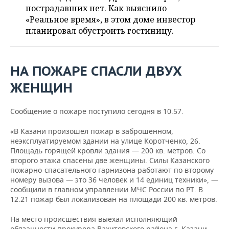
НЕФТЕХИМИЯ
пострадавших нет. Как выяснило
РОЗНИЧНАЯ ТОРГОВЛЯ
НОВОСТИ ТЕХНОЛОГИЙ
«Реальное время», в этом доме инвестор
МЕРОПРИЯТИЯ
НЕФТЬ
планировал обустроить гостиницу.
ТРАНСПОРТ
IT
НОВОСТИ МЕРОПРИЯТИЙ
СПОРТ
ОПК
УСЛУГИ
МЕДИА
ВЫЕЗДНАЯ РЕДАКЦИЯ
НОВОСТИ СПОРТА
ОБЩЕСТВО
НА ПОЖАРЕ СПАСЛИ ДВУХ
ЭНЕРГЕТИКА
ЖЕНЩИН
ТЕЛЕКОММУНИКАЦИИ
БИЗНЕС-БРАНЧИ
ФУТБОЛ
НОВОСТИ ОБЩЕСТВА
ФОТОГАЛЕРЕЯ
Сообщение о пожаре поступило сегодня в 10.57.
ONLINE-КОНФЕРЕНЦИИ
ХОККЕЙ
ВЛАСТЬ
СЮЖЕТЫ
«В Казани произошел пожар в заброшенном,
ОТКРЫТАЯ ЛЕКЦИЯ
БАСКЕТБОЛ
ИНФРАСТРУКТУРА
СПРАВОЧНИК
неэксплуатируемом здании на улице Коротченко, 26.
Площадь горящей кровли здания — 200 кв. метров. Со
ВОЛЕЙБОЛ
ИСТОРИЯ
СПИСОК ПЕРСОН
ПОЛНАЯ ВЕРСИЯ
второго этажа спасены две женщины. Силы Казанского
пожарно-спасательного гарнизона работают по второму
номеру вызова — это 36 человек и 14 единиц техники», —
КИБЕРСПОРТ
КУЛЬТУРА
СПИСОК КОМПАНИЙ
сообщили в главном управлении МЧС России по РТ. В
12.21 пожар был локализован на площади 200 кв. метров.
ФИГУРНОЕ КАТАНИЕ
МЕДИЦИНА
На место происшествия выехал исполняющий
обязанности прокурора Вахитовского района г. Казани