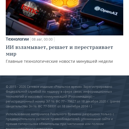
Технологии
08 авг, 00:00
ИИ взламывает, решает и перестраивает
мир
Главные технологические новости минувшей недели
© 2015 - 2026 Сетевое издание «Реальное время» Зарегистрировано
Федеральной службой по надзору в сфере связи, информационных
технологий и массовых коммуникаций (Роскомнадзор) –
регистрационный номер ЭЛ № ФС 77 - 79627 от 18 декабря 2020 г. (ранее
свидетельство Эл № ФС 77-59331 от 18 сентября 2014 г.)
Использование материалов Реального Времени разрешено только с
предварительного согласия правообладателей, упоминание сайта и
прямая гиперссылка обязательны при частичном или полном
воспроизведении материалов.