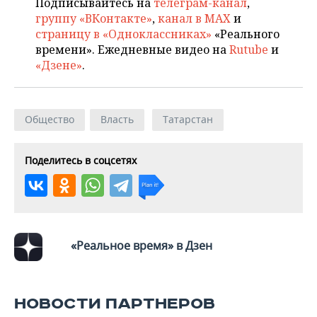
ВОДНЫЕ ВИДЫ СПОРТА
ОБРАЗОВАНИЕ
Подписывайтесь на
телеграм-канал
,
группу «ВКонтакте»
,
канал в MAX
и
страницу в «Одноклассниках»
«Реального
ХОККЕЙ С МЯЧОМ
ПРОИСШЕСТВИЯ
времени». Ежедневные видео на
Rutube
и
«Дзене»
.
Общество
Власть
Татарстан
Поделитесь в соцсетях
«Реальное время» в Дзен
НОВОСТИ ПАРТНЕРОВ