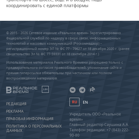
координировать с единой платформы
© 2015 - 2026 Сетевое издание «Реальное время» Зарегистрировано
Федеральной службой по надзору в сфере связи, информационных
технологий и массовых коммуникаций (Роскомнадзор) –
регистрационный номер ЭЛ № ФС 77 - 79627 от 18 декабря 2020 г. (ранее
свидетельство Эл № ФС 77-59331 от 18 сентября 2014 г.)
Использование материалов Реального Времени разрешено только с
предварительного согласия правообладателей, упоминание сайта и
прямая гиперссылка обязательны при частичном или полном
воспроизведении материалов.
18+
RU
EN
РЕДАКЦИЯ
РЕКЛАМА
Учредитель ООО «Реальное
ПРАВОВАЯ ИНФОРМАЦИЯ
время»
Главный редактор Саушина А.А.
ПОЛИТИКА О ПЕРСОНАЛЬНЫХ
Телефон редакции: +7 (843) 222-
ДАННЫХ
90-80