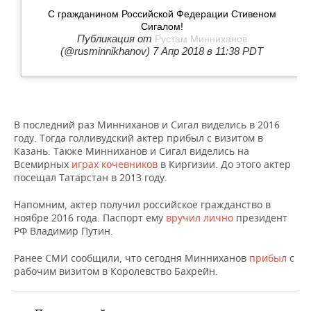
НЕФТЕХИМИЯ
С гражданином Российской Федерации Стивеном
РОЗНИЧНАЯ ТОРГОВЛЯ
НОВОСТИ ТЕХНОЛОГИЙ
МЕРОПРИЯТИЯ
Сигалом!
НЕФТЬ
Публикация от
Рустам Минниханов
(@rusminnikhanov) 7 Апр 2018 в 11:38 PDT
ТРАНСПОРТ
IT
НОВОСТИ МЕРОПРИЯТИЙ
СПОРТ
ОПК
УСЛУГИ
МЕДИА
ВЫЕЗДНАЯ РЕДАКЦИЯ
НОВОСТИ СПОРТА
ОБЩЕСТВО
ЭНЕРГЕТИКА
ТЕЛЕКОММУНИКАЦИИ
БИЗНЕС-БРАНЧИ
ФУТБОЛ
НОВОСТИ ОБЩЕСТВА
ФОТОГАЛЕРЕЯ
В последний раз Минниханов и Сигал виделись в 2016
году. Тогда голливудский актер прибыл с визитом в
Казань. Также Минниханов и Сигал виделись на
ONLINE-КОНФЕРЕНЦИИ
ХОККЕЙ
ВЛАСТЬ
СЮЖЕТЫ
Всемирных
играх кочевников
в Киргизии. До этого актер
посещал Татарстан в 2013 году.
ОТКРЫТАЯ ЛЕКЦИЯ
БАСКЕТБОЛ
ИНФРАСТРУКТУРА
СПРАВОЧНИК
Напомним, актер получил российское гражданство в
ВОЛЕЙБОЛ
ИСТОРИЯ
СПИСОК ПЕРСОН
ПОЛНАЯ ВЕРСИЯ
ноябре 2016 года. Паспорт ему
вручил лично
президент
РФ Владимир Путин.
КИБЕРСПОРТ
КУЛЬТУРА
СПИСОК КОМПАНИЙ
Ранее СМИ сообщили, что сегодня Минниханов
прибыл
с
рабочим визитом в Королевство Бахрейн.
ФИГУРНОЕ КАТАНИЕ
МЕДИЦИНА