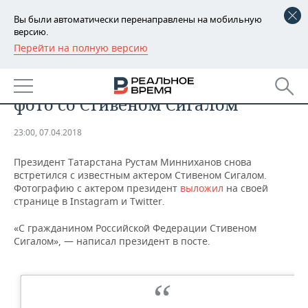
Вы были автоматически перенаправлены на мобильную
версию.
Перейти на полную версию
РЕГИОНЫ
ОБЩЕСТВО
Минниханов вновь выложил
БАШКОРТОСТАН
НОВОСТИ
фото со Стивеном Сигалом
ТАТАРСТАН
АНАЛИТИКА
23:00, 07.04.2018
УДМУРТИЯ
НОВОСТИ АНАЛИТИКИ
ЭКОНОМИКА
Президент Татарстана Рустам Минниханов снова
встретился с известным актером Стивеном Сигалом.
ДЕКЛАРАЦИИ О ДОХОДАХ
НОВОСТИ ЭКОНОМИКИ
ПРОМЫШЛЕННОСТЬ
Фотографию с актером президент
выложил
на своей
странице в Instagram и Twitter.
КОРОЛИ ГОСЗАКАЗА ПФО
ФИНАНСЫ
НОВОСТИ
НЕДВИЖИМОСТЬ
ПРОМЫШЛЕННОСТИ
«С гражданином Российской Федерации Стивеном
ВУЗЫ ТАТАРСТАНА
БАНКИ
НОВОСТИ НЕДВИЖИМОСТИ
АВТО
Сигалом», — написал президент в посте.
АГРОПРОМ
КОМУ ПРИНАДЛЕЖАТ
БЮДЖЕТ
НОВОСТИ АВТО
БИЗНЕС
ТОРГОВЫЕ ЦЕНТРЫ
МАШИНОСТРОЕНИЕ
ТАТАРСТАНА
ИНВЕСТИЦИИ
НОВОСТИ БИЗНЕСА
ТЕХНОЛОГИИ