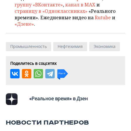
ВОДНЫЕ ВИДЫ СПОРТА
ОБРАЗОВАНИЕ
группу «ВКонтакте»
,
канал в MAX
и
страницу в «Одноклассниках»
«Реального
ХОККЕЙ С МЯЧОМ
ПРОИСШЕСТВИЯ
времени». Ежедневные видео на
Rutube
и
«Дзене»
.
Промышленность
Нефтехимия
Экономика
Поделитесь в соцсетях
«Реальное время» в Дзен
НОВОСТИ ПАРТНЕРОВ