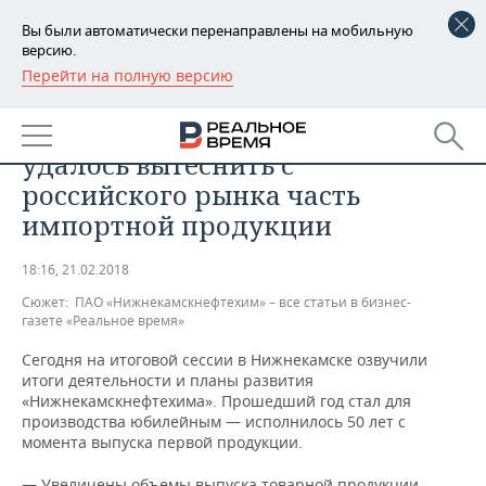
Вы были автоматически перенаправлены на мобильную
версию.
Перейти на полную версию
РЕГИОНЫ
ПРОМЫШЛЕННОСТЬ
«Нижнекамскнефтехиму»
БАШКОРТОСТАН
НОВОСТИ
удалось вытеснить с
ТАТАРСТАН
АНАЛИТИКА
российского рынка часть
импортной продукции
УДМУРТИЯ
НОВОСТИ АНАЛИТИКИ
ЭКОНОМИКА
18:16, 21.02.2018
ДЕКЛАРАЦИИ О ДОХОДАХ
НОВОСТИ ЭКОНОМИКИ
ПРОМЫШЛЕННОСТЬ
Сюжет:
ПАО «Нижнекамскнефтехим» – все статьи в бизнес-
газете «Реальное время»
КОРОЛИ ГОСЗАКАЗА ПФО
ФИНАНСЫ
НОВОСТИ
НЕДВИЖИМОСТЬ
ПРОМЫШЛЕННОСТИ
Сегодня на итоговой сессии в Нижнекамске озвучили
ВУЗЫ ТАТАРСТАНА
БАНКИ
НОВОСТИ НЕДВИЖИМОСТИ
АВТО
итоги деятельности и планы развития
АГРОПРОМ
«Нижнекамскнефтехима». Прошедший год стал для
производства юбилейным — исполнилось 50 лет с
КОМУ ПРИНАДЛЕЖАТ
БЮДЖЕТ
НОВОСТИ АВТО
БИЗНЕС
момента выпуска первой продукции.
ТОРГОВЫЕ ЦЕНТРЫ
МАШИНОСТРОЕНИЕ
ТАТАРСТАНА
ИНВЕСТИЦИИ
НОВОСТИ БИЗНЕСА
ТЕХНОЛОГИИ
— Увеличены объемы выпуска товарной продукции,