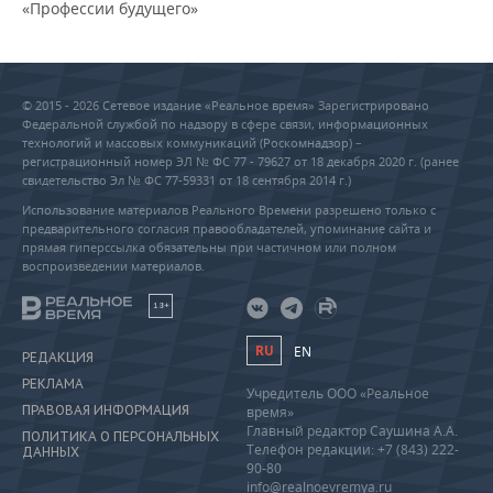
«Профессии будущего»
© 2015 - 2026 Сетевое издание «Реальное время» Зарегистрировано
Федеральной службой по надзору в сфере связи, информационных
технологий и массовых коммуникаций (Роскомнадзор) –
регистрационный номер ЭЛ № ФС 77 - 79627 от 18 декабря 2020 г. (ранее
свидетельство Эл № ФС 77-59331 от 18 сентября 2014 г.)
Использование материалов Реального Времени разрешено только с
предварительного согласия правообладателей, упоминание сайта и
прямая гиперссылка обязательны при частичном или полном
воспроизведении материалов.
18+
RU
EN
РЕДАКЦИЯ
РЕКЛАМА
Учредитель ООО «Реальное
ПРАВОВАЯ ИНФОРМАЦИЯ
время»
Главный редактор Саушина А.А.
ПОЛИТИКА О ПЕРСОНАЛЬНЫХ
Телефон редакции: +7 (843) 222-
ДАННЫХ
90-80
info@realnoevremya.ru