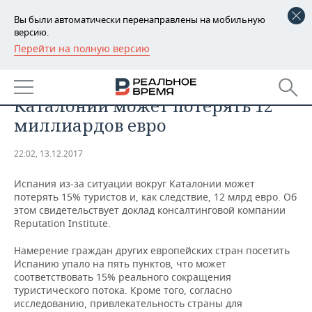
Вы были автоматически перенаправлены на мобильную
версию.
Перейти на полную версию
РЕГИОНЫ
ЭКОНОМИКА
Испания из-за ситуации вокруг
БАШКОРТОСТАН
НОВОСТИ
Каталонии может потерять 12
ТАТАРСТАН
АНАЛИТИКА
миллиардов евро
УДМУРТИЯ
НОВОСТИ АНАЛИТИКИ
ЭКОНОМИКА
22:02, 13.12.2017
ДЕКЛАРАЦИИ О ДОХОДАХ
НОВОСТИ ЭКОНОМИКИ
ПРОМЫШЛЕННОСТЬ
Испания из-за ситуации вокруг Каталонии может
потерять 15% туристов и, как следствие, 12 млрд евро. Об
КОРОЛИ ГОСЗАКАЗА ПФО
ФИНАНСЫ
НОВОСТИ
НЕДВИЖИМОСТЬ
этом свидетельствует доклад консалтинговой компании
ПРОМЫШЛЕННОСТИ
Reputation Institute.
ВУЗЫ ТАТАРСТАНА
БАНКИ
НОВОСТИ НЕДВИЖИМОСТИ
АВТО
Намерение граждан других европейских стран посетить
АГРОПРОМ
Испанию упало на пять пунктов, что может
КОМУ ПРИНАДЛЕЖАТ
БЮДЖЕТ
НОВОСТИ АВТО
БИЗНЕС
соответствовать 15% реального сокращения
ТОРГОВЫЕ ЦЕНТРЫ
МАШИНОСТРОЕНИЕ
туристического потока. Кроме того, согласно
ТАТАРСТАНА
исследованию, привлекательность страны для
ИНВЕСТИЦИИ
НОВОСТИ БИЗНЕСА
ТЕХНОЛОГИИ