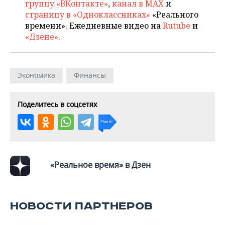
ВОДНЫЕ ВИДЫ СПОРТА
ОБРАЗОВАНИЕ
группу «ВКонтакте»
,
канал в MAX
и
страницу в «Одноклассниках»
«Реального
ХОККЕЙ С МЯЧОМ
ПРОИСШЕСТВИЯ
времени». Ежедневные видео на
Rutube
и
«Дзене»
.
Экономика
Финансы
Поделитесь в соцсетях
«Реальное время» в Дзен
НОВОСТИ ПАРТНЕРОВ