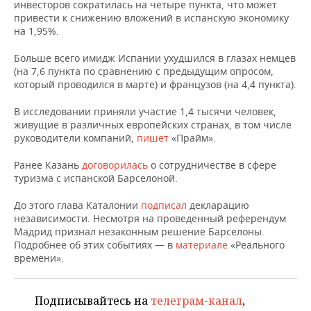
НЕФТЕХИМИЯ
инвесторов сократилась на четыре пункта, что может
привести к снижению вложений в испанскую экономику
РОЗНИЧНАЯ ТОРГОВЛЯ
НОВОСТИ ТЕХНОЛОГИЙ
МЕРОПРИЯТИЯ
на 1,95%.
НЕФТЬ
ТРАНСПОРТ
IT
НОВОСТИ МЕРОПРИЯТИЙ
СПОРТ
Больше всего имидж Испании ухудшился в глазах немцев
ОПК
(на 7,6 пункта по сравнению с предыдущим опросом,
который проводился в марте) и французов (на 4,4 пункта).
УСЛУГИ
МЕДИА
ВЫЕЗДНАЯ РЕДАКЦИЯ
НОВОСТИ СПОРТА
ОБЩЕСТВО
ЭНЕРГЕТИКА
В исследовании приняли участие 1,4 тысячи человек,
ТЕЛЕКОММУНИКАЦИИ
БИЗНЕС-БРАНЧИ
ФУТБОЛ
НОВОСТИ ОБЩЕСТВА
ФОТОГАЛЕРЕЯ
живущие в различных европейских странах, в том числе
руководители компаний,
пишет
«Прайм».
ONLINE-КОНФЕРЕНЦИИ
ХОККЕЙ
ВЛАСТЬ
СЮЖЕТЫ
Ранее Казань
договорилась
о сотрудничестве в сфере
туризма с испанской Барселоной.
ОТКРЫТАЯ ЛЕКЦИЯ
БАСКЕТБОЛ
ИНФРАСТРУКТУРА
СПРАВОЧНИК
До этого глава Каталонии
подписал
декларацию
ВОЛЕЙБОЛ
ИСТОРИЯ
СПИСОК ПЕРСОН
ПОЛНАЯ ВЕРСИЯ
независимости. Несмотря на проведенный референдум
Мадрид признал незаконным решение Барселоны.
Подробнее об этих событиях — в
материале
«Реального
КИБЕРСПОРТ
КУЛЬТУРА
СПИСОК КОМПАНИЙ
времени».
ФИГУРНОЕ КАТАНИЕ
МЕДИЦИНА
Подписывайтесь на
телеграм-канал
,