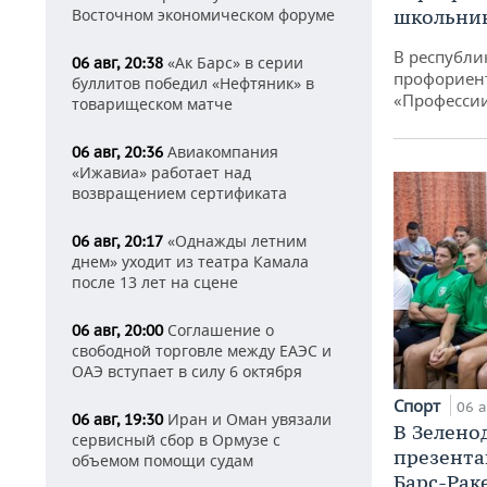
Восточном экономическом форуме
школьни
В республи
«Ак Барс» в серии
06 авг, 20:38
профориен
буллитов победил «Нефтяник» в
«Професси
товарищеском матче
Авиакомпания
06 авг, 20:36
«Ижавиа» работает над
возвращением сертификата
«Однажды летним
06 авг, 20:17
днем» уходит из театра Камала
после 13 лет на сцене
Соглашение о
06 авг, 20:00
свободной торговле между ЕАЭС и
ОАЭ вступает в силу 6 октября
Спорт
06 а
Иран и Оман увязали
06 авг, 19:30
В Зелено
сервисный сбор в Ормузе с
презента
объемом помощи судам
Барс-Рак