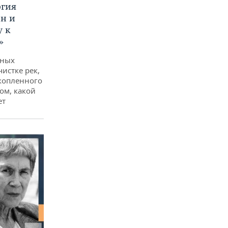
ргия
ан и
у к
»
дных
чистке рек,
копленного
ом, какой
ет