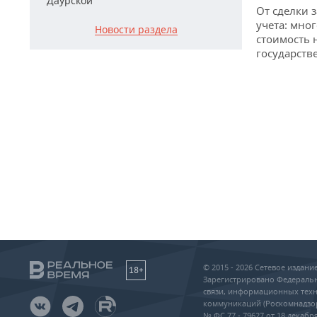
Даурской
От сделки з
учета: мног
Новости раздела
стоимость
государств
© 2015 - 2026 Сетевое издан
18+
Зарегистрировано Федеральн
связи, информационных техн
коммуникаций (Роскомнадзо
№ ФС 77 - 79627 от 18 декабря