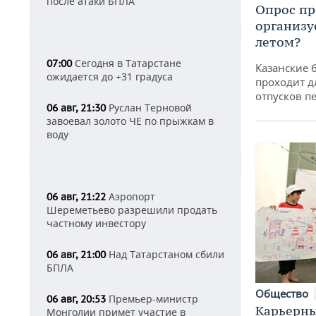
после атаки БПЛА
Опрос пр
организу
летом?
Сегодня в Татарстане
07:00
Казанские 
ожидается до +31 градуса
проходит д
отпусков п
Руслан Терновой
06 авг, 21:30
завоевал золото ЧЕ по прыжкам в
воду
Аэропорт
06 авг, 21:22
Шереметьево разрешили продать
частному инвестору
Над Татарстаном сбили
06 авг, 21:00
БПЛА
Общество
Премьер-министр
06 авг, 20:53
Карьерны
Монголии примет участие в