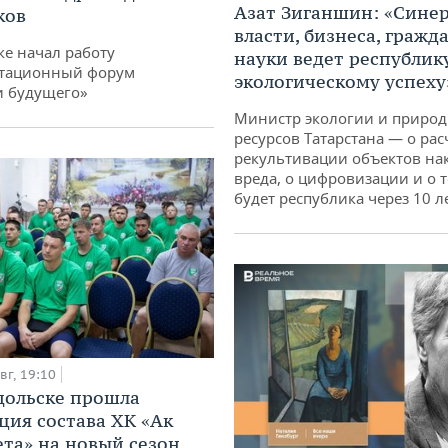
Азат Зиганшин: «Сине
ков
власти, бизнеса, гражд
ке начал работу
науки ведет республик
тационный форум
экологическому успеху
и будущего»
Министр экологии и приро
ресурсов Татарстана — о рас
рекультивации объектов на
вреда, о цифровизации и о т
будет республика через 10 л
вг, 19:10
дольске прошла
ция состава ХК «Ак
ета» на новый сезон