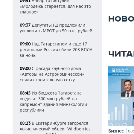
Анвар Гатиятулин:
09:51
«Молодежь старается, для нас это
главное»
НОВО
Депутаты ГД предложили
09:37
увеличить МРОТ до 50 тыс. рублей
Над Татарстаном и еще 17
09:00
регионами России сбили 203 БПЛА
ЧИТА
за ночь
С фасада клубного дома
09:00
«Авторы на Астрономической»
сняли строительную сетку
Из бюджета Татарстана
08:45
выделят 300 млн рублей на
капремонт здания Минэкологии
республики
В Екатеринбурге загорелся
08:23
логистический объект Wildberries
Бизнес
00