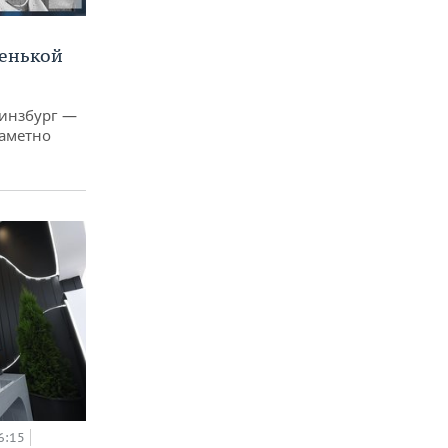
ленькой
Гинзбург —
заметно
6:15