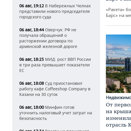
В Набережных Челнах
06 авг, 19:12
«Ракета» б
представили нового председателя
Барс» на ме
городского суда
Оверчук: РФ не
06 авг, 18:44
получала обращений о
расторжении договора по
армянской железной дороге
МИД: рост ВВП России
06 авг, 18:25
в три раза превышает показатели
ЕС
Суд приостановил
06 авг, 18:08
работу кафе Coffeeshop Company в
Казани на 30 суток
Недвижим
От перво
Минфин готов
06 авг, 18:00
на крышах
уточнить налоговый учет затрат на
изменила
безопасность
отрасль 