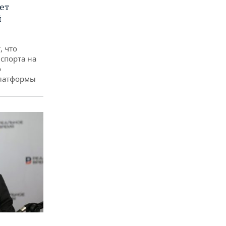
ет
й
, что
спорта на
о
платформы