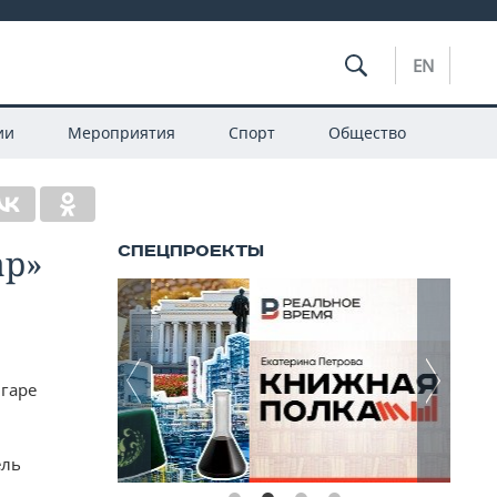
EN
ии
Мероприятия
Спорт
Общество
ар»
гаре
ель