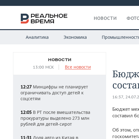
НОВОСТИ
ФОТО
Аналитика
Экономика
Промышленност
НОВОСТИ
Все новости
13:00 МСК
​Бюдж
соста
Минцифры не планирует
12:27
ограничивать доступ детей к
16:37, 24.07.
соцсетям
Бюджет меж
В РТ после вмешательства
12:05
составил б
прокуратуры выделено 273 млн
рублей для детей-сирот
Об этом, о
госкомитет
Доля авто из Китая в
11:31