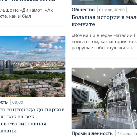
Общество
ольше не «Динамо», «Ак
01 авг, 00:00
сте, как и был
Большая история в ма
комнате
«Все наши вчера» Наталии 
книга о том, как история не
разрушает обычную жизнь
ость
08:00
го соцгорода до парков
: как за век
сь строительная
Казани
Промышленность
24 июл, 1