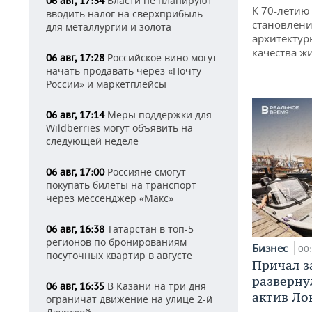
Власти не планируют
06 авг, 17:34
К 70-летию
вводить налог на сверхприбыль
становлени
для металлургии и золота
архитектур
качества ж
Российское вино могут
06 авг, 17:28
начать продавать через «Почту
России» и маркетплейсы
Меры поддержки для
06 авг, 17:14
Wildberries могут объявить на
следующей неделе
Россияне смогут
06 авг, 17:00
покупать билеты на транспорт
через мессенджер «Макс»
Татарстан в топ-5
06 авг, 16:38
регионов по бронированиям
Бизнес
00
посуточных квартир в августе
Причал за
разверну
В Казани на три дня
06 авг, 16:35
актив Ло
ограничат движение на улице 2-й