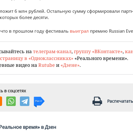
вложит 6 млн рублей. Остальную сумму сформировали парт
 которых более десяти.
что в прошлом году фестиваль
выиграл
премию Russian Eve
сывайтесь на
телеграм-канал
,
группу «ВКонтакте»
,
кан
страницу в «Одноклассниках»
«Реального времени».
евные видео на
Rutube
и
«Дзене»
.
ь в соцсетях
Распечатать
Реальное время» в Дзен