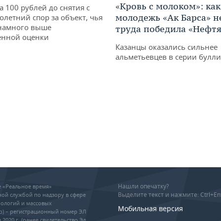
«Кровь с молоком»: как
а 100 рублей до снятия с
молодежь «Ак Барса» н
олетний спор за объект, чья
 намного выше
труда победила «Нефт
енной оценки
Казанцы оказались сильнее
альметьевцев в серии булл
Нашли опечатку?
ие «Реальное время»
Выделите текст и нажмите: Ctrl+En
ой службой по надзору в сфере
ологий и массовых
Мобильная версия
р) – регистрационный номер ЭЛ
 2020 г. (ранее свидетельство Эл