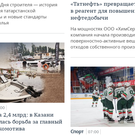
«Татнефть» превращае
 Дня строителя — история
в реагент для повышен
я татарстанской
ы и новые стандарты
нефтедобычи
илья
На мощностях ООО «ХимСер
компания начала производи
поверхностно-активные вещ
отходов собственного произ
:00
 2,4 млрд: в Казани
лась борьба за главный
комотива
Спорт
07:00