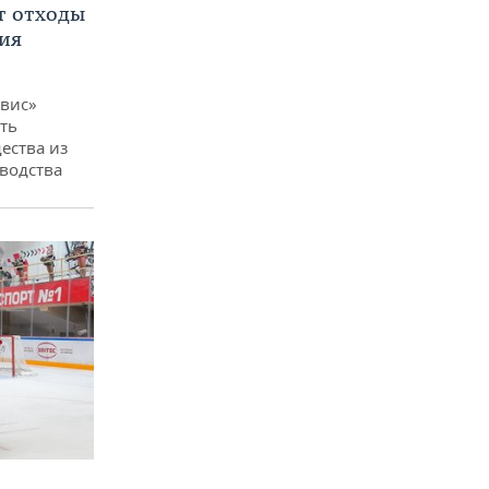
т отходы
ия
вис»
ть
ества из
водства