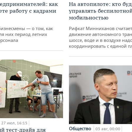
едпринимателей: как
На автопилоте: кто буд
ете работу с кадрами
управлять беспилотно
мобильностью
бизнесмены — о том, как
Рифкат Минниханов считает
ля них период летних
движение автономного тран
ерсонала
шоссе, воде и в воздухе над
координировать с единой 
27 июл, 16:15
Общество
й тест-драйв для
03 авг, 00:00