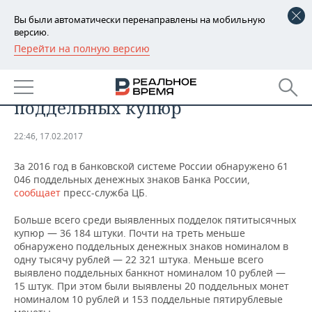
Вы были автоматически перенаправлены на мобильную
версию.
Перейти на полную версию
РЕГИОНЫ
За 2016 год в банках России
БАШКОРТОСТАН
НОВОСТИ
обнаружено более 60 тысяч
поддельных купюр
ТАТАРСТАН
АНАЛИТИКА
22:46, 17.02.2017
УДМУРТИЯ
НОВОСТИ АНАЛИТИКИ
ЭКОНОМИКА
За 2016 год в банковской системе России обнаружено 61
ДЕКЛАРАЦИИ О ДОХОДАХ
НОВОСТИ ЭКОНОМИКИ
ПРОМЫШЛЕННОСТЬ
046 поддельных денежных знаков Банка России,
сообщает
пресс-служба ЦБ.
КОРОЛИ ГОСЗАКАЗА ПФО
ФИНАНСЫ
НОВОСТИ
НЕДВИЖИМОСТЬ
Больше всего среди выявленных подделок пятитысячных
ПРОМЫШЛЕННОСТИ
купюр — 36 184 штуки. Почти на треть меньше
ВУЗЫ ТАТАРСТАНА
БАНКИ
НОВОСТИ НЕДВИЖИМОСТИ
АВТО
обнаружено поддельных денежных знаков номиналом в
АГРОПРОМ
одну тысячу рублей — 22 321 штука. Меньше всего
выявлено поддельных банкнот номиналом 10 рублей —
КОМУ ПРИНАДЛЕЖАТ
БЮДЖЕТ
НОВОСТИ АВТО
БИЗНЕС
ТОРГОВЫЕ ЦЕНТРЫ
МАШИНОСТРОЕНИЕ
15 штук. При этом были выявлены 20 поддельных монет
ТАТАРСТАНА
номиналом 10 рублей и 153 поддельные пятирублевые
ИНВЕСТИЦИИ
НОВОСТИ БИЗНЕСА
ТЕХНОЛОГИИ