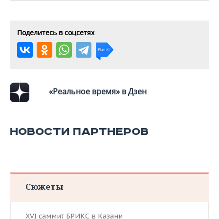
ВОДНЫЕ ВИДЫ СПОРТА
ОБРАЗОВАНИЕ
ХОККЕЙ С МЯЧОМ
ПРОИСШЕСТВИЯ
Поделитесь в соцсетях
«Реальное время» в Дзен
НОВОСТИ ПАРТНЕРОВ
Сюжеты
XVI саммит БРИКС в Казани