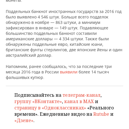
монеты.
НЕФТЕХИМИЯ
РОЗНИЧНАЯ ТОРГОВЛЯ
НОВОСТИ ТЕХНОЛОГИЙ
МЕРОПРИЯТИЯ
Поддельных банкнот иностранных государств за 2016 год
НЕФТЬ
было выявлено 4 546 штук. Больше всего подделок
обнаружено в ноябре — 863 штуки, а минимум
ТРАНСПОРТ
IT
НОВОСТИ МЕРОПРИЯТИЙ
СПОРТ
зафиксирован в январе — 149 штук. Подавляющее
ОПК
большинство поддельных банкнот составили
УСЛУГИ
МЕДИА
ВЫЕЗДНАЯ РЕДАКЦИЯ
НОВОСТИ СПОРТА
ОБЩЕСТВО
американские доллары — 4 334 штуки. Также были
ЭНЕРГЕТИКА
обнаружены поддельные евро, китайские юани,
британские фунты стерлингов, две японские йены и один
ТЕЛЕКОММУНИКАЦИИ
БИЗНЕС-БРАНЧИ
ФУТБОЛ
НОВОСТИ ОБЩЕСТВА
ФОТОГАЛЕРЕЯ
австралийский доллар.
ONLINE-КОНФЕРЕНЦИИ
ХОККЕЙ
ВЛАСТЬ
СЮЖЕТЫ
Напомним, ранее сообщалось, что за последние три
месяца 2016 года в России
выявили
более 14 тысяч
ОТКРЫТАЯ ЛЕКЦИЯ
БАСКЕТБОЛ
ИНФРАСТРУКТУРА
СПРАВОЧНИК
фальшивых купюр.
ВОЛЕЙБОЛ
ИСТОРИЯ
СПИСОК ПЕРСОН
ПОЛНАЯ ВЕРСИЯ
Подписывайтесь на
телеграм-канал
,
группу «ВКонтакте»
,
канал в MAX
и
КИБЕРСПОРТ
КУЛЬТУРА
СПИСОК КОМПАНИЙ
страницу в «Одноклассниках»
«Реального
времени». Ежедневные видео на
Rutube
и
ФИГУРНОЕ КАТАНИЕ
МЕДИЦИНА
«Дзене»
.