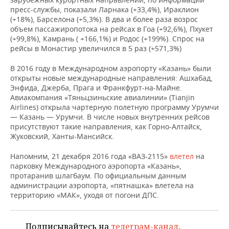
ВОДНЫЕ ВИДЫ СПОРТА
ОБРАЗОВАНИЕ
пресс-службы, показали Ларнака (+33,4%), Ираклион
(+18%), Барселона (+5,3%). В два и более раза возрос
ХОККЕЙ С МЯЧОМ
ПРОИСШЕСТВИЯ
объем пассажиропотока на рейсах в Гоа (+92,6%), Пхукет
(+99,8%), Камрань ( +166,1%) и Родос (+199%). Спрос на
рейсы в Монастир увеличился в 5 раз (+571,3%)
В 2016 году в Международном аэропорту «Казань» были
открыты новые международные направления: Ашхабад,
Энфида, Джерба, Прага и Франкфурт-на-Майне.
Авиакомпания «Тяньцзиньские авиалинии» (Tianjin
Airlines) открыла чартерную полетную программу Урумчи
— Казань — Урумчи. В числе новых внутренних рейсов
присутствуют такие направления, как Горно-Алтайск,
Жуковский, Ханты-Мансийск.
Напомним, 21 декабря 2016 года «ВАЗ-2115»
влетел
на
парковку Международного аэропорта «Казань»,
протаранив шлагбаум. По официальным данным
администрации аэропорта, «пятнашка» влетела на
территорию «МАК», уходя от погони ДПС.
Подписывайтесь на
телеграм-канал
,