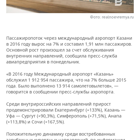
НЕФТЕХИМИЯ
РОЗНИЧНАЯ ТОРГОВЛЯ
НОВОСТИ ТЕХНОЛОГИЙ
МЕРОПРИЯТИЯ
НЕФТЬ
Фото: realnoevremya.ru
ТРАНСПОРТ
IT
НОВОСТИ МЕРОПРИЯТИЙ
СПОРТ
ОПК
Пассажиропоток через международный аэропорт Казани
УСЛУГИ
МЕДИА
ВЫЕЗДНАЯ РЕДАКЦИЯ
НОВОСТИ СПОРТА
ОБЩЕСТВО
в 2016 году вырос на 7% и составил 1,91 млн пассажиров.
ЭНЕРГЕТИКА
Основной рост произошел за счет обслуживания
ТЕЛЕКОММУНИКАЦИИ
БИЗНЕС-БРАНЧИ
ФУТБОЛ
НОВОСТИ ОБЩЕСТВА
ФОТОГАЛЕРЕЯ
внутренних направлений, сообщила пресс-служба
авиапредприятия в понедельник.
ONLINE-КОНФЕРЕНЦИИ
ХОККЕЙ
ВЛАСТЬ
СЮЖЕТЫ
«В 2016 году Международный аэропорт «Казань»
обслужил 1 912 954 пассажира, что на 7% больше 2015
ОТКРЫТАЯ ЛЕКЦИЯ
БАСКЕТБОЛ
ИНФРАСТРУКТУРА
СПРАВОЧНИК
года. Было выполнено 13 914 самолетовылетов», —
говорится в сообщении пресс-службы аэропорта.
ВОЛЕЙБОЛ
ИСТОРИЯ
СПИСОК ПЕРСОН
ПОЛНАЯ ВЕРСИЯ
Среди внутрироссийских направлений прирост
продемонстрировали Екатеринбург (+133%), Казань —
КИБЕРСПОРТ
КУЛЬТУРА
СПИСОК КОМПАНИЙ
Уфа — Сургут (+90,3%), Симферополь (+71,5%), Анапа
(+113,8%) и Сочи (+167,5%).
ФИГУРНОЕ КАТАНИЕ
МЕДИЦИНА
Положительную динамику среди востребованных
зарубежных курортных направлений, по информации