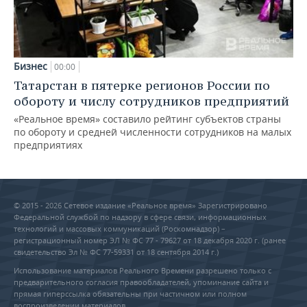
Бизнес
00:00
Татарстан в пятерке регионов России по
обороту и числу сотрудников предприятий
«Реальное время» составило рейтинг субъектов страны
по обороту и средней численности сотрудников на малых
предприятиях
© 2015 - 2026 Сетевое издание «Реальное время» Зарегистрировано
Федеральной службой по надзору в сфере связи, информационных
технологий и массовых коммуникаций (Роскомнадзор) –
регистрационный номер ЭЛ № ФС 77 - 79627 от 18 декабря 2020 г. (ранее
свидетельство Эл № ФС 77-59331 от 18 сентября 2014 г.)
Использование материалов Реального Времени разрешено только с
предварительного согласия правообладателей, упоминание сайта и
прямая гиперссылка обязательны при частичном или полном
воспроизведении материалов.