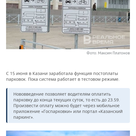
НЕФТЕХИМИЯ
РОЗНИЧНАЯ ТОРГОВЛЯ
НОВОСТИ ТЕХНОЛОГИЙ
МЕРОПРИЯТИЯ
НЕФТЬ
ТРАНСПОРТ
IT
НОВОСТИ МЕРОПРИЯТИЙ
СПОРТ
ОПК
УСЛУГИ
МЕДИА
ВЫЕЗДНАЯ РЕДАКЦИЯ
НОВОСТИ СПОРТА
ОБЩЕСТВО
ЭНЕРГЕТИКА
ТЕЛЕКОММУНИКАЦИИ
БИЗНЕС-БРАНЧИ
ФУТБОЛ
НОВОСТИ ОБЩЕСТВА
ФОТОГАЛЕРЕЯ
Фото: Максим Платонов
ONLINE-КОНФЕРЕНЦИИ
ХОККЕЙ
ВЛАСТЬ
СЮЖЕТЫ
С 15 июня в Казани заработала функция постоплаты
парковок. Пока система работает в тестовом режиме.
ОТКРЫТАЯ ЛЕКЦИЯ
БАСКЕТБОЛ
ИНФРАСТРУКТУРА
СПРАВОЧНИК
Нововведение позволяет водителям оплатить
ВОЛЕЙБОЛ
ИСТОРИЯ
СПИСОК ПЕРСОН
ПОЛНАЯ ВЕРСИЯ
парковку до конца текущих суток, то есть до 23.59.
Произвести оплату можно будет через мобильное
КИБЕРСПОРТ
КУЛЬТУРА
СПИСОК КОМПАНИЙ
приложение «Госпарковки» или портал «Казанский
паркинг».
ФИГУРНОЕ КАТАНИЕ
МЕДИЦИНА