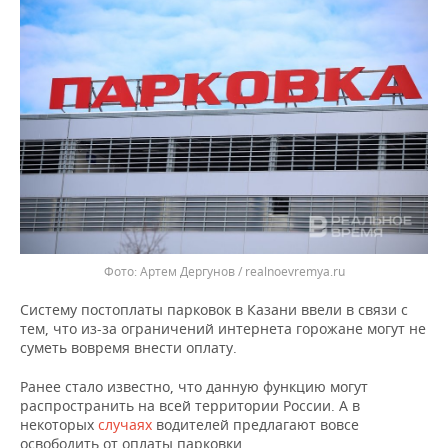
ВОДНЫЕ ВИДЫ СПОРТА
ОБРАЗОВАНИЕ
ХОККЕЙ С МЯЧОМ
ПРОИСШЕСТВИЯ
Артем Дергунов / realnoevremya.ru
Систему постоплаты парковок в Казани ввели в связи с
тем, что из-за ограничений интернета горожане могут не
суметь вовремя внести оплату.
Ранее стало известно, что данную функцию могут
распространить на всей территории России. А в
некоторых
случаях
водителей предлагают вовсе
освободить от оплаты парковки.