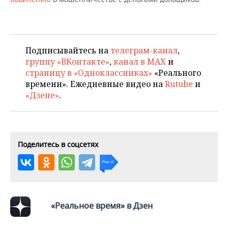
ВОДНЫЕ ВИДЫ СПОРТА
ОБРАЗОВАНИЕ
ХОККЕЙ С МЯЧОМ
ПРОИСШЕСТВИЯ
Подписывайтесь на
телеграм-канал
,
группу «ВКонтакте»
,
канал в MAX
и
страницу в «Одноклассниках»
«Реального
времени». Ежедневные видео на
Rutube
и
«Дзене»
.
Поделитесь в соцсетях
«Реальное время» в Дзен