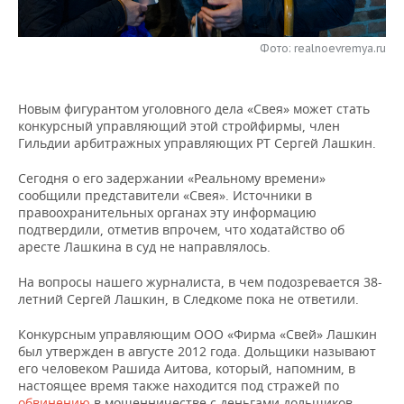
НЕФТЕХИМИЯ
РОЗНИЧНАЯ ТОРГОВЛЯ
НОВОСТИ ТЕХНОЛОГИЙ
МЕРОПРИЯТИЯ
НЕФТЬ
Фото: realnoevremya.ru
ТРАНСПОРТ
IT
НОВОСТИ МЕРОПРИЯТИЙ
СПОРТ
ОПК
Новым фигурантом уголовного дела «Свея» может стать
УСЛУГИ
МЕДИА
ВЫЕЗДНАЯ РЕДАКЦИЯ
НОВОСТИ СПОРТА
ОБЩЕСТВО
конкурсный управляющий этой стройфирмы, член
ЭНЕРГЕТИКА
Гильдии арбитражных управляющих РТ Сергей Лашкин.
ТЕЛЕКОММУНИКАЦИИ
БИЗНЕС-БРАНЧИ
ФУТБОЛ
НОВОСТИ ОБЩЕСТВА
ФОТОГАЛЕРЕЯ
Сегодня о его задержании «Реальному времени»
сообщили представители «Свея». Источники в
ONLINE-КОНФЕРЕНЦИИ
ХОККЕЙ
ВЛАСТЬ
СЮЖЕТЫ
правоохранительных органах эту информацию
подтвердили, отметив впрочем, что ходатайство об
ОТКРЫТАЯ ЛЕКЦИЯ
БАСКЕТБОЛ
ИНФРАСТРУКТУРА
СПРАВОЧНИК
аресте Лашкина в суд не направлялось.
ВОЛЕЙБОЛ
ИСТОРИЯ
СПИСОК ПЕРСОН
На вопросы нашего журналиста, в чем подозревается 38-
ПОЛНАЯ ВЕРСИЯ
летний Сергей Лашкин, в Следкоме пока не ответили.
КИБЕРСПОРТ
КУЛЬТУРА
СПИСОК КОМПАНИЙ
Конкурсным управляющим ООО «Фирма «Свей» Лашкин
был утвержден в августе 2012 года. Дольщики называют
ФИГУРНОЕ КАТАНИЕ
МЕДИЦИНА
его человеком Рашида Аитова, который, напомним, в
настоящее время также находится под стражей по
обвинению
в мошенничестве с деньгами дольщиков.