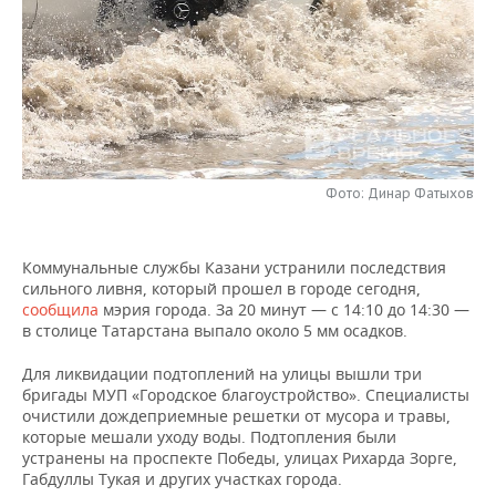
НЕФТЕХИМИЯ
РОЗНИЧНАЯ ТОРГОВЛЯ
НОВОСТИ ТЕХНОЛОГИЙ
МЕРОПРИЯТИЯ
НЕФТЬ
ТРАНСПОРТ
IT
НОВОСТИ МЕРОПРИЯТИЙ
СПОРТ
ОПК
УСЛУГИ
МЕДИА
ВЫЕЗДНАЯ РЕДАКЦИЯ
НОВОСТИ СПОРТА
ОБЩЕСТВО
ЭНЕРГЕТИКА
ТЕЛЕКОММУНИКАЦИИ
БИЗНЕС-БРАНЧИ
ФУТБОЛ
НОВОСТИ ОБЩЕСТВА
ФОТОГАЛЕРЕЯ
Фото: Динар Фатыхов
ONLINE-КОНФЕРЕНЦИИ
ХОККЕЙ
ВЛАСТЬ
СЮЖЕТЫ
Коммунальные службы Казани устранили последствия
сильного ливня, который прошел в городе сегодня,
ОТКРЫТАЯ ЛЕКЦИЯ
БАСКЕТБОЛ
ИНФРАСТРУКТУРА
СПРАВОЧНИК
сообщила
мэрия города. За 20 минут — с 14:10 до 14:30 —
в столице Татарстана выпало около 5 мм осадков.
ВОЛЕЙБОЛ
ИСТОРИЯ
СПИСОК ПЕРСОН
ПОЛНАЯ ВЕРСИЯ
Для ликвидации подтоплений на улицы вышли три
бригады МУП «Городское благоустройство». Специалисты
КИБЕРСПОРТ
КУЛЬТУРА
СПИСОК КОМПАНИЙ
очистили дождеприемные решетки от мусора и травы,
которые мешали уходу воды. Подтопления были
ФИГУРНОЕ КАТАНИЕ
МЕДИЦИНА
устранены на проспекте Победы, улицах Рихарда Зорге,
Габдуллы Тукая и других участках города.