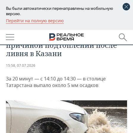
Вы были автоматически перенаправлены на мобильную
версию.
Перейти на полную версию
РЕГИОНЫ
ОБЩЕСТВО
Засоренные ливневки стали
БАШКОРТОСТАН
НОВОСТИ
причиной подтоплений после
ТАТАРСТАН
АНАЛИТИКА
ливня в Казани
УДМУРТИЯ
НОВОСТИ АНАЛИТИКИ
ЭКОНОМИКА
15:58, 07.07.2026
ДЕКЛАРАЦИИ О ДОХОДАХ
НОВОСТИ ЭКОНОМИКИ
ПРОМЫШЛЕННОСТЬ
За 20 минут — с 14:10 до 14:30 — в столице
Татарстана выпало около 5 мм осадков
КОРОЛИ ГОСЗАКАЗА ПФО
ФИНАНСЫ
НОВОСТИ
НЕДВИЖИМОСТЬ
ПРОМЫШЛЕННОСТИ
ВУЗЫ ТАТАРСТАНА
БАНКИ
НОВОСТИ НЕДВИЖИМОСТИ
АВТО
АГРОПРОМ
КОМУ ПРИНАДЛЕЖАТ
БЮДЖЕТ
НОВОСТИ АВТО
БИЗНЕС
ТОРГОВЫЕ ЦЕНТРЫ
МАШИНОСТРОЕНИЕ
ТАТАРСТАНА
ИНВЕСТИЦИИ
НОВОСТИ БИЗНЕСА
ТЕХНОЛОГИИ