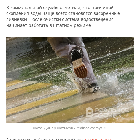
ВОДНЫЕ ВИДЫ СПОРТА
ОБРАЗОВАНИЕ
В коммунальной службе отметили, что причиной
скопления воды чаще всего становятся засоренные
ХОККЕЙ С МЯЧОМ
ПРОИСШЕСТВИЯ
ливневки. После очистки система водоотведения
начинает работать в штатном режиме.
Динар Фатыхов / realnoevremya.ru
5 июня в суде Казани в первый раз
встретились