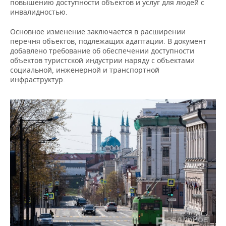
ВОДНЫЕ ВИДЫ СПОРТА
ОБРАЗОВАНИЕ
повышению доступности объектов и услуг для людей с
инвалидностью.
ХОККЕЙ С МЯЧОМ
ПРОИСШЕСТВИЯ
Основное изменение заключается в расширении
перечня объектов, подлежащих адаптации. В документ
добавлено требование об обеспечении доступности
объектов туристской индустрии наряду с объектами
социальной, инженерной и транспортной
инфраструктур.