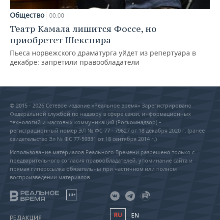
Общество
00:00
Театр Камала лишится Фоссе, но
приобретет Шекспира
Пьеса норвежского драматурга уйдет из репертуара в
декабре: запретили правообладатели
© 2015 - 2026 Сетевое издание «Реальное время» Зарегистрировано
Федеральной службой по надзору в сфере связи, информационных
технологий и массовых коммуникаций (Роскомнадзор) –
регистрационный номер ЭЛ № ФС 77 - 79627 от 18 декабря 2020 г. (ранее
свидетельство Эл № ФС 77-59331 от 18 сентября 2014 г.)
Использование материалов Реального Времени разрешено только с
предварительного согласия правообладателей, упоминание сайта и
прямая гиперссылка обязательны при частичном или полном
воспроизведении материалов.
18+
RU
EN
РЕДАКЦИЯ