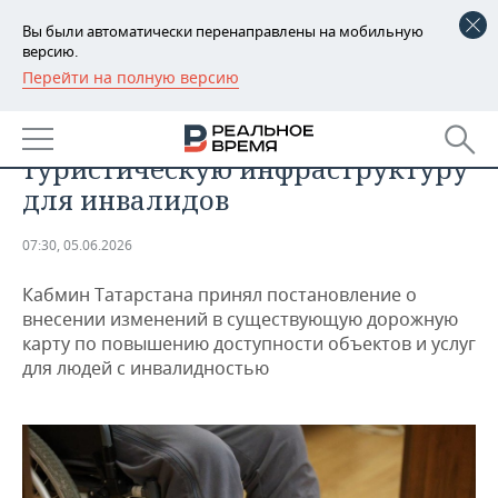
Вы были автоматически перенаправлены на мобильную
версию.
Перейти на полную версию
РЕГИОНЫ
ОБЩЕСТВО
В Татарстане сделают доступнее
БАШКОРТОСТАН
НОВОСТИ
туристическую инфраструктуру
ТАТАРСТАН
АНАЛИТИКА
для инвалидов
УДМУРТИЯ
НОВОСТИ АНАЛИТИКИ
ЭКОНОМИКА
07:30, 05.06.2026
ДЕКЛАРАЦИИ О ДОХОДАХ
НОВОСТИ ЭКОНОМИКИ
ПРОМЫШЛЕННОСТЬ
Кабмин Татарстана принял постановление о
внесении изменений в существующую дорожную
КОРОЛИ ГОСЗАКАЗА ПФО
ФИНАНСЫ
НОВОСТИ
НЕДВИЖИМОСТЬ
карту по повышению доступности объектов и услуг
ПРОМЫШЛЕННОСТИ
для людей с инвалидностью
ВУЗЫ ТАТАРСТАНА
БАНКИ
НОВОСТИ НЕДВИЖИМОСТИ
АВТО
АГРОПРОМ
КОМУ ПРИНАДЛЕЖАТ
БЮДЖЕТ
НОВОСТИ АВТО
БИЗНЕС
ТОРГОВЫЕ ЦЕНТРЫ
МАШИНОСТРОЕНИЕ
ТАТАРСТАНА
ИНВЕСТИЦИИ
НОВОСТИ БИЗНЕСА
ТЕХНОЛОГИИ