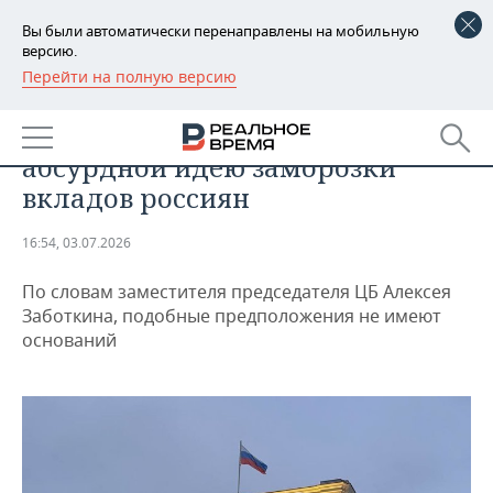
Вы были автоматически перенаправлены на мобильную
версию.
Перейти на полную версию
РЕГИОНЫ
ЭКОНОМИКА
В Банке России назвали
БАШКОРТОСТАН
НОВОСТИ
абсурдной идею заморозки
ТАТАРСТАН
АНАЛИТИКА
вкладов россиян
УДМУРТИЯ
НОВОСТИ АНАЛИТИКИ
ЭКОНОМИКА
16:54, 03.07.2026
ДЕКЛАРАЦИИ О ДОХОДАХ
НОВОСТИ ЭКОНОМИКИ
ПРОМЫШЛЕННОСТЬ
По словам заместителя председателя ЦБ Алексея
Заботкина, подобные предположения не имеют
КОРОЛИ ГОСЗАКАЗА ПФО
ФИНАНСЫ
НОВОСТИ
НЕДВИЖИМОСТЬ
оснований
ПРОМЫШЛЕННОСТИ
ВУЗЫ ТАТАРСТАНА
БАНКИ
НОВОСТИ НЕДВИЖИМОСТИ
АВТО
АГРОПРОМ
КОМУ ПРИНАДЛЕЖАТ
БЮДЖЕТ
НОВОСТИ АВТО
БИЗНЕС
ТОРГОВЫЕ ЦЕНТРЫ
МАШИНОСТРОЕНИЕ
ТАТАРСТАНА
ИНВЕСТИЦИИ
НОВОСТИ БИЗНЕСА
ТЕХНОЛОГИИ