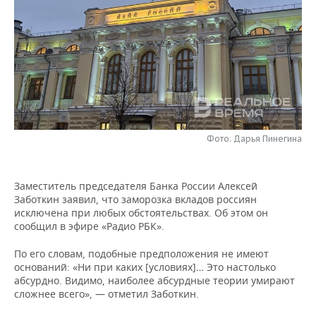
НЕФТЕХИМИЯ
РОЗНИЧНАЯ ТОРГОВЛЯ
НОВОСТИ ТЕХНОЛОГИЙ
МЕРОПРИЯТИЯ
НЕФТЬ
ТРАНСПОРТ
IT
НОВОСТИ МЕРОПРИЯТИЙ
СПОРТ
ОПК
УСЛУГИ
МЕДИА
ВЫЕЗДНАЯ РЕДАКЦИЯ
НОВОСТИ СПОРТА
ОБЩЕСТВО
ЭНЕРГЕТИКА
ТЕЛЕКОММУНИКАЦИИ
БИЗНЕС-БРАНЧИ
ФУТБОЛ
НОВОСТИ ОБЩЕСТВА
ФОТОГАЛЕРЕЯ
Фото: Дарья Пинегина
ONLINE-КОНФЕРЕНЦИИ
ХОККЕЙ
ВЛАСТЬ
СЮЖЕТЫ
Заместитель председателя Банка России Алексей
ОТКРЫТАЯ ЛЕКЦИЯ
БАСКЕТБОЛ
ИНФРАСТРУКТУРА
СПРАВОЧНИК
Заботкин заявил, что заморозка вкладов россиян
исключена при любых обстоятельствах. Об этом он
ВОЛЕЙБОЛ
ИСТОРИЯ
СПИСОК ПЕРСОН
ПОЛНАЯ ВЕРСИЯ
сообщил в эфире «Радио РБК».
КИБЕРСПОРТ
КУЛЬТУРА
СПИСОК КОМПАНИЙ
По его словам, подобные предположения не имеют
оснований: «Ни при каких [условиях]… Это настолько
абсурдно. Видимо, наиболее абсурдные теории умирают
ФИГУРНОЕ КАТАНИЕ
МЕДИЦИНА
сложнее всего», — отметил Заботкин.