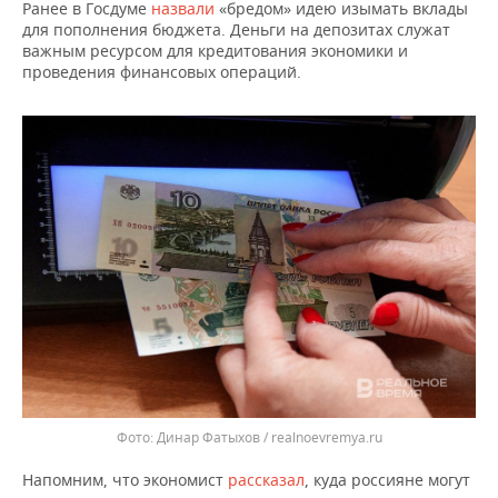
ВОДНЫЕ ВИДЫ СПОРТА
ОБРАЗОВАНИЕ
Ранее в Госдуме
назвали
«бредом» идею изымать вклады
для пополнения бюджета. Деньги на депозитах служат
важным ресурсом для кредитования экономики и
ХОККЕЙ С МЯЧОМ
ПРОИСШЕСТВИЯ
проведения финансовых операций.
Динар Фатыхов / realnoevremya.ru
Напомним, что экономист
рассказал
, куда россияне могут