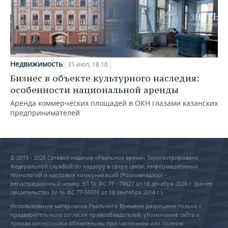
Недвижимость
31 июл, 18:10
Бизнес в объекте культурного наследия:
особенности национальной аренды
Аренда коммерческих площадей в ОКН глазами казанских
предпринимателей
© 2015 - 2026 Сетевое издание «Реальное время» Зарегистрировано
Федеральной службой по надзору в сфере связи, информационных
технологий и массовых коммуникаций (Роскомнадзор) –
регистрационный номер ЭЛ № ФС 77 - 79627 от 18 декабря 2020 г. (ранее
свидетельство Эл № ФС 77-59331 от 18 сентября 2014 г.)
Использование материалов Реального Времени разрешено только с
предварительного согласия правообладателей, упоминание сайта и
прямая гиперссылка обязательны при частичном или полном