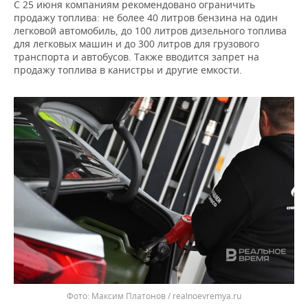
ВОДНЫЕ ВИДЫ СПОРТА
ОБРАЗОВАНИЕ
С 25 июня компаниям рекомендовано ограничить
продажу топлива: не более 40 литров бензина на один
легковой автомобиль, до 100 литров дизельного топлива
ХОККЕЙ С МЯЧОМ
ПРОИСШЕСТВИЯ
для легковых машин и до 300 литров для грузового
транспорта и автобусов. Также вводится запрет на
продажу топлива в канистры и другие емкости.
Максим Платонов / realnoevremya.ru