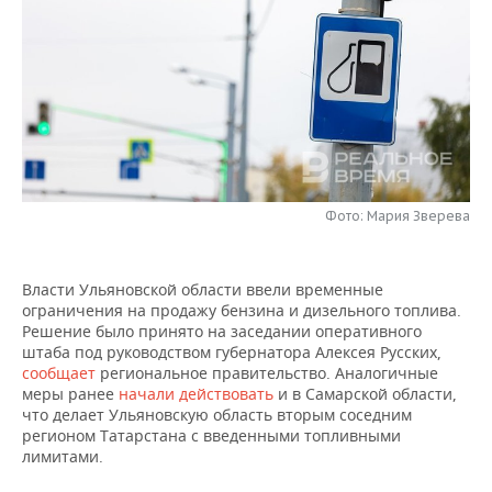
НЕФТЕХИМИЯ
РОЗНИЧНАЯ ТОРГОВЛЯ
НОВОСТИ ТЕХНОЛОГИЙ
МЕРОПРИЯТИЯ
НЕФТЬ
ТРАНСПОРТ
IT
НОВОСТИ МЕРОПРИЯТИЙ
СПОРТ
ОПК
УСЛУГИ
МЕДИА
ВЫЕЗДНАЯ РЕДАКЦИЯ
НОВОСТИ СПОРТА
ОБЩЕСТВО
ЭНЕРГЕТИКА
ТЕЛЕКОММУНИКАЦИИ
БИЗНЕС-БРАНЧИ
ФУТБОЛ
НОВОСТИ ОБЩЕСТВА
ФОТОГАЛЕРЕЯ
Фото: Мария Зверева
ONLINE-КОНФЕРЕНЦИИ
ХОККЕЙ
ВЛАСТЬ
СЮЖЕТЫ
Власти Ульяновской области ввели временные
ОТКРЫТАЯ ЛЕКЦИЯ
БАСКЕТБОЛ
ИНФРАСТРУКТУРА
СПРАВОЧНИК
ограничения на продажу бензина и дизельного топлива.
Решение было принято на заседании оперативного
ВОЛЕЙБОЛ
ИСТОРИЯ
СПИСОК ПЕРСОН
ПОЛНАЯ ВЕРСИЯ
штаба под руководством губернатора Алексея Русских,
сообщает
региональное правительство. Аналогичные
меры ранее
КИБЕРСПОРТ
КУЛЬТУРА
СПИСОК КОМПАНИЙ
начали действовать
и в Самарской области,
что делает Ульяновскую область вторым соседним
регионом Татарстана с введенными топливными
ФИГУРНОЕ КАТАНИЕ
МЕДИЦИНА
лимитами.