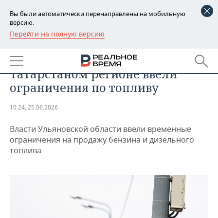
Вы были автоматически перенаправлены на мобильную
версию.
Перейти на полную версию
РЕГИОНЫ
ПРОМЫШЛЕННОСТЬ
Во втором соседнем с
БАШКОРТОСТАН
НОВОСТИ
Татарстаном регионе ввели
ТАТАРСТАН
АНАЛИТИКА
ограничения по топливу
УДМУРТИЯ
НОВОСТИ АНАЛИТИКИ
ЭКОНОМИКА
10:24, 25.06.2026
ДЕКЛАРАЦИИ О ДОХОДАХ
НОВОСТИ ЭКОНОМИКИ
ПРОМЫШЛЕННОСТЬ
Власти Ульяновской области ввели временные
ограничения на продажу бензина и дизельного
КОРОЛИ ГОСЗАКАЗА ПФО
ФИНАНСЫ
НОВОСТИ
НЕДВИЖИМОСТЬ
топлива
ПРОМЫШЛЕННОСТИ
ВУЗЫ ТАТАРСТАНА
БАНКИ
НОВОСТИ НЕДВИЖИМОСТИ
АВТО
АГРОПРОМ
КОМУ ПРИНАДЛЕЖАТ
БЮДЖЕТ
НОВОСТИ АВТО
БИЗНЕС
ТОРГОВЫЕ ЦЕНТРЫ
МАШИНОСТРОЕНИЕ
ТАТАРСТАНА
ИНВЕСТИЦИИ
НОВОСТИ БИЗНЕСА
ТЕХНОЛОГИИ