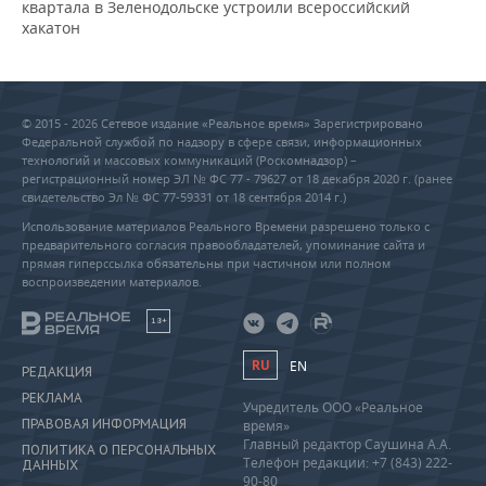
квартала в Зеленодольске устроили всероссийский
хакатон
© 2015 - 2026 Сетевое издание «Реальное время» Зарегистрировано
Федеральной службой по надзору в сфере связи, информационных
технологий и массовых коммуникаций (Роскомнадзор) –
регистрационный номер ЭЛ № ФС 77 - 79627 от 18 декабря 2020 г. (ранее
свидетельство Эл № ФС 77-59331 от 18 сентября 2014 г.)
Использование материалов Реального Времени разрешено только с
предварительного согласия правообладателей, упоминание сайта и
прямая гиперссылка обязательны при частичном или полном
воспроизведении материалов.
18+
RU
EN
РЕДАКЦИЯ
РЕКЛАМА
Учредитель ООО «Реальное
ПРАВОВАЯ ИНФОРМАЦИЯ
время»
Главный редактор Саушина А.А.
ПОЛИТИКА О ПЕРСОНАЛЬНЫХ
Телефон редакции: +7 (843) 222-
ДАННЫХ
90-80