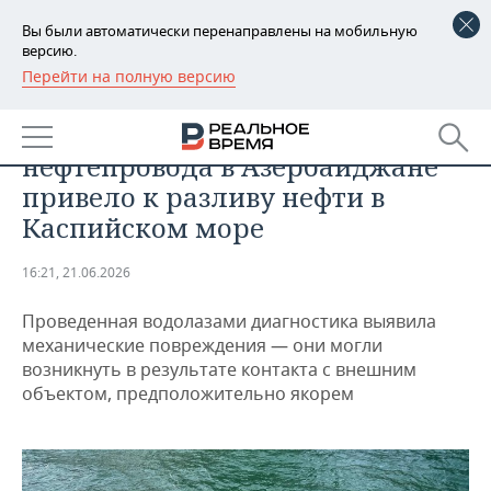
Вы были автоматически перенаправлены на мобильную
версию.
Перейти на полную версию
РЕГИОНЫ
ПРОМЫШЛЕННОСТЬ
Повреждение подводного
БАШКОРТОСТАН
НОВОСТИ
нефтепровода в Азербайджане
ТАТАРСТАН
АНАЛИТИКА
привело к разливу нефти в
Каспийском море
УДМУРТИЯ
НОВОСТИ АНАЛИТИКИ
ЭКОНОМИКА
16:21, 21.06.2026
ДЕКЛАРАЦИИ О ДОХОДАХ
НОВОСТИ ЭКОНОМИКИ
ПРОМЫШЛЕННОСТЬ
Проведенная водолазами диагностика выявила
КОРОЛИ ГОСЗАКАЗА ПФО
ФИНАНСЫ
НОВОСТИ
НЕДВИЖИМОСТЬ
механические повреждения — они могли
ПРОМЫШЛЕННОСТИ
возникнуть в результате контакта с внешним
ВУЗЫ ТАТАРСТАНА
БАНКИ
НОВОСТИ НЕДВИЖИМОСТИ
АВТО
объектом, предположительно якорем
АГРОПРОМ
КОМУ ПРИНАДЛЕЖАТ
БЮДЖЕТ
НОВОСТИ АВТО
БИЗНЕС
ТОРГОВЫЕ ЦЕНТРЫ
МАШИНОСТРОЕНИЕ
ТАТАРСТАНА
ИНВЕСТИЦИИ
НОВОСТИ БИЗНЕСА
ТЕХНОЛОГИИ