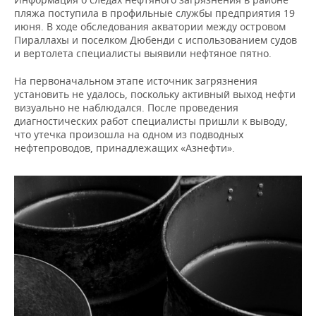
ВОДНЫЕ ВИДЫ СПОРТА
ОБРАЗОВАНИЕ
пляжа поступила в профильные службы предприятия 19
июня. В ходе обследования акватории между островом
ХОККЕЙ С МЯЧОМ
ПРОИСШЕСТВИЯ
Пираллахы и поселком Дюбенди с использованием судов
и вертолета специалисты выявили нефтяное пятно.
На первоначальном этапе источник загрязнения
установить не удалось, поскольку активный выход нефти
визуально не наблюдался. После проведения
диагностических работ специалисты пришли к выводу,
что утечка произошла на одном из подводных
нефтепроводов, принадлежащих «Азнефти».