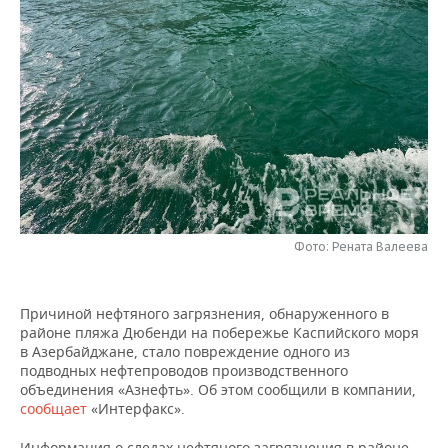
НЕФТЕХИМИЯ
РОЗНИЧНАЯ ТОРГОВЛЯ
НОВОСТИ ТЕХНОЛОГИЙ
МЕРОПРИЯТИЯ
НЕФТЬ
ТРАНСПОРТ
IT
НОВОСТИ МЕРОПРИЯТИЙ
СПОРТ
ОПК
УСЛУГИ
МЕДИА
ВЫЕЗДНАЯ РЕДАКЦИЯ
НОВОСТИ СПОРТА
ОБЩЕСТВО
ЭНЕРГЕТИКА
ТЕЛЕКОММУНИКАЦИИ
БИЗНЕС-БРАНЧИ
ФУТБОЛ
НОВОСТИ ОБЩЕСТВА
ФОТОГАЛЕРЕЯ
ONLINE-КОНФЕРЕНЦИИ
ХОККЕЙ
ВЛАСТЬ
СЮЖЕТЫ
Фото: Рената Валеева
ОТКРЫТАЯ ЛЕКЦИЯ
БАСКЕТБОЛ
ИНФРАСТРУКТУРА
СПРАВОЧНИК
ВОЛЕЙБОЛ
ИСТОРИЯ
СПИСОК ПЕРСОН
ПОЛНАЯ ВЕРСИЯ
Причиной нефтяного загрязнения, обнаруженного в
районе пляжа Дюбенди на побережье Каспийского моря
в Азербайджане, стало повреждение одного из
КИБЕРСПОРТ
КУЛЬТУРА
СПИСОК КОМПАНИЙ
подводных нефтепроводов производственного
объединения «Азнефть». Об этом сообщили в компании,
ФИГУРНОЕ КАТАНИЕ
МЕДИЦИНА
сообщает
«Интерфакс».
Информация о следах нефтяного загрязнения в районе