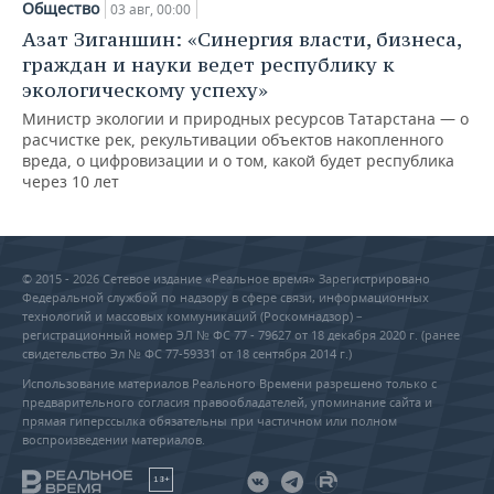
Общество
03 авг, 00:00
Азат Зиганшин: «Синергия власти, бизнеса,
граждан и науки ведет республику к
экологическому успеху»
Министр экологии и природных ресурсов Татарстана — о
расчистке рек, рекультивации объектов накопленного
вреда, о цифровизации и о том, какой будет республика
через 10 лет
© 2015 - 2026 Сетевое издание «Реальное время» Зарегистрировано
Федеральной службой по надзору в сфере связи, информационных
технологий и массовых коммуникаций (Роскомнадзор) –
регистрационный номер ЭЛ № ФС 77 - 79627 от 18 декабря 2020 г. (ранее
свидетельство Эл № ФС 77-59331 от 18 сентября 2014 г.)
Использование материалов Реального Времени разрешено только с
предварительного согласия правообладателей, упоминание сайта и
прямая гиперссылка обязательны при частичном или полном
воспроизведении материалов.
18+