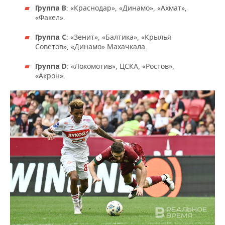
ВОДНЫЕ ВИДЫ СПОРТА
ОБРАЗОВАНИЕ
: «Краснодар», «Динамо», «Ахмат»,
Группа B
«Факел».
ХОККЕЙ С МЯЧОМ
ПРОИСШЕСТВИЯ
: «Зенит», «Балтика», «Крылья
Группа C
Советов», «Динамо» Махачкала.
: «Локомотив», ЦСКА, «Ростов»,
Группа D
«Акрон».