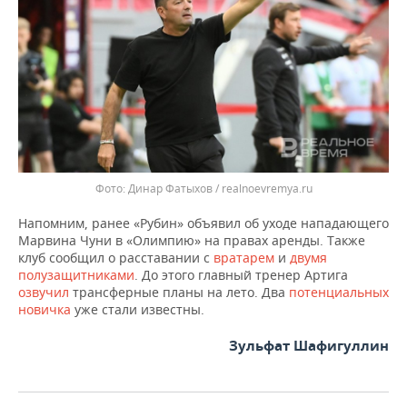
Динар Фатыхов / realnoevremya.ru
Напомним, ранее «Рубин» объявил об уходе нападающего
Марвина Чуни в «Олимпию» на правах аренды. Также
клуб сообщил о расставании с
вратарем
и
двумя
полузащитниками
. До этого главный тренер Артига
озвучил
трансферные планы на лето. Два
потенциальных
новичка
уже стали известны.
Зульфат Шафигуллин