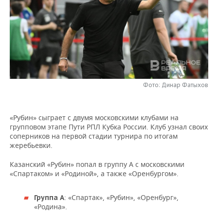
НЕФТЕХИМИЯ
РОЗНИЧНАЯ ТОРГОВЛЯ
НОВОСТИ ТЕХНОЛОГИЙ
МЕРОПРИЯТИЯ
НЕФТЬ
ТРАНСПОРТ
IT
НОВОСТИ МЕРОПРИЯТИЙ
СПОРТ
ОПК
УСЛУГИ
МЕДИА
ВЫЕЗДНАЯ РЕДАКЦИЯ
НОВОСТИ СПОРТА
ОБЩЕСТВО
ЭНЕРГЕТИКА
ТЕЛЕКОММУНИКАЦИИ
БИЗНЕС-БРАНЧИ
ФУТБОЛ
НОВОСТИ ОБЩЕСТВА
ФОТОГАЛЕРЕЯ
Фото: Динар Фатыхов
ONLINE-КОНФЕРЕНЦИИ
ХОККЕЙ
ВЛАСТЬ
СЮЖЕТЫ
«Рубин» сыграет с двумя московскими клубами на
групповом этапе Пути РПЛ Кубка России. Клуб узнал своих
ОТКРЫТАЯ ЛЕКЦИЯ
БАСКЕТБОЛ
ИНФРАСТРУКТУРА
СПРАВОЧНИК
соперников на первой стадии турнира по итогам
жеребьевки.
ВОЛЕЙБОЛ
ИСТОРИЯ
СПИСОК ПЕРСОН
ПОЛНАЯ ВЕРСИЯ
Казанский «Рубин» попал в группу А с московскими
«Спартаком» и «Родиной», а также «Оренбургом».
КИБЕРСПОРТ
КУЛЬТУРА
СПИСОК КОМПАНИЙ
ФИГУРНОЕ КАТАНИЕ
МЕДИЦИНА
: «Спартак», «Рубин», «Оренбург»,
Группа А
«Родина».