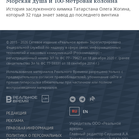
Морская душа и 100-метровая колонна
История заслуженного химика Татарстана Олега Жогина,
который 32 года знает завод до последнего винтика
© 2015 - 2026 Сетевое издание «Реальное время» Зарегистрировано
Федеральной службой по надзору в сфере связи, информационных
технологий и массовых коммуникаций (Роскомнадзор) –
регистрационный номер ЭЛ № ФС 77 - 79627 от 18 декабря 2020 г. (ранее
свидетельство Эл № ФС 77-59331 от 18 сентября 2014 г.)
Использование материалов Реального Времени разрешено только с
предварительного согласия правообладателей, упоминание сайта и
прямая гиперссылка обязательны при частичном или полном
воспроизведении материалов.
18+
RU
EN
РЕДАКЦИЯ
РЕКЛАМА
Учредитель ООО «Реальное
ПРАВОВАЯ ИНФОРМАЦИЯ
время»
Главный редактор Саушина А.А.
ПОЛИТИКА О ПЕРСОНАЛЬНЫХ