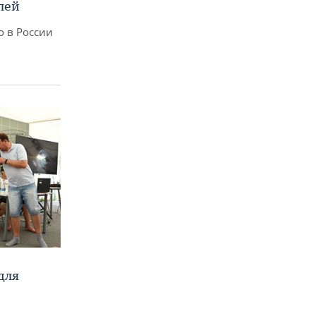
лей
о в России
для