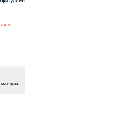
афигуллин
ал в
 материал