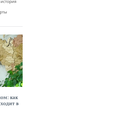
 история
арты
ом: как
ходит в