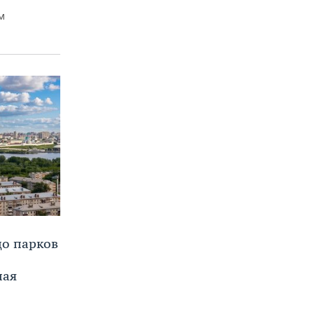
м
до парков
ная