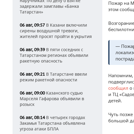
наручниках: по делу о взятке
Пожар на М
задержали замглавы «Банка
этом сообщ
Татарстан»
Возгорание
В Казани включили
06 авг, 09:57
беспилотни
сирены воздушной тревоги,
жителей просят пройти в укрытия
— Пожар
В пяти соседних с
06 авг, 09:39
локализ
Татарстаном регионах объявили
пострад
ракетную опасность
В Татарстане ввели
06 авг, 09:21
Напомним, 
режим ракетной опасности
подверглис
сообщил
о 
Казанского судью
06 авг, 09:00
и ТЦ «Садо
Марселя Гафарова объявили в
детей.
розыск
Чуть позже
В четырех городах
06 авг, 08:14
большой да
Закамья Татарстана объявлена
угроза атаки БПЛА