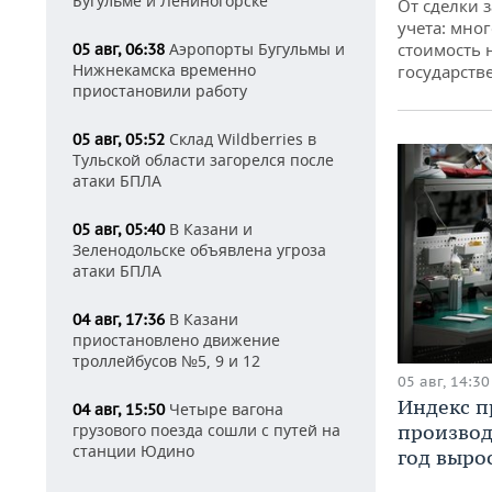
Бугульме и Лениногорске
От сделки з
учета: мног
стоимость
Аэропорты Бугульмы и
05 авг, 06:38
Нижнекамска временно
государств
приостановили работу
Склад Wildberries в
05 авг, 05:52
Тульской области загорелся после
атаки БПЛА
В Казани и
05 авг, 05:40
Зеленодольске объявлена угроза
атаки БПЛА
В Казани
04 авг, 17:36
приостановлено движение
троллейбусов №5, 9 и 12
05 авг, 14:30
Индекс 
Четыре вагона
04 авг, 15:50
производ
грузового поезда сошли с путей на
станции Юдино
год вырос