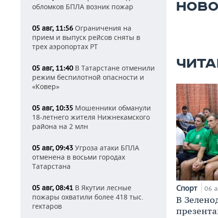
НОВО
обломков БПЛА возник пожар
Ограничения на
05 авг, 11:56
прием и выпуск рейсов сняты в
трех аэропортах РТ
ЧИТА
В Татарстане отменили
05 авг, 11:40
режим беспилотной опасности и
«Ковер»
Мошенники обманули
05 авг, 10:35
18-летнего жителя Нижнекамского
района на 2 млн
Угроза атаки БПЛА
05 авг, 09:43
отменена в восьми городах
Татарстана
В Якутии лесные
Спорт
05 авг, 08:41
06 а
пожары охватили более 418 тыс.
В Зелено
гектаров
презента