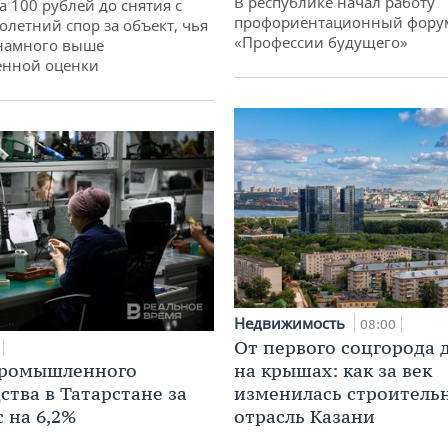
В республике начал работу
а 100 рублей до снятия с
профориентационный фору
олетний спор за объект, чья
«Профессии будущего»
 намного выше
енной оценки
Недвижимость
08:00
От первого соцгорода 
промышленного
на крышах: как за век
ства в Татарстане за
изменилась строитель
 на 6,2%
отрасль Казани