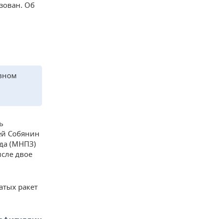
зован. Об
овном
ь
ей Собянин
да (МНПЗ)
исле двое
тых ракет