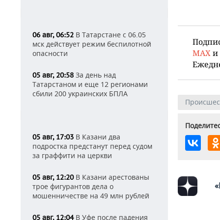
В Татарстане с 06.05
06 авг, 06:52
Подпи
мск действует режим беспилотной
MAX
и
опасности
Ежедн
За день над
05 авг, 20:58
Татарстаном и еще 12 регионами
сбили 200 украинских БПЛА
Происшес
Поделитес
В Казани два
05 авг, 17:03
подростка предстанут перед судом
за граффити на церкви
В Казани арестованы
05 авг, 12:20
«
трое фигурантов дела о
мошенничестве на 49 млн рублей
В Уфе после падения
05 авг, 12:04