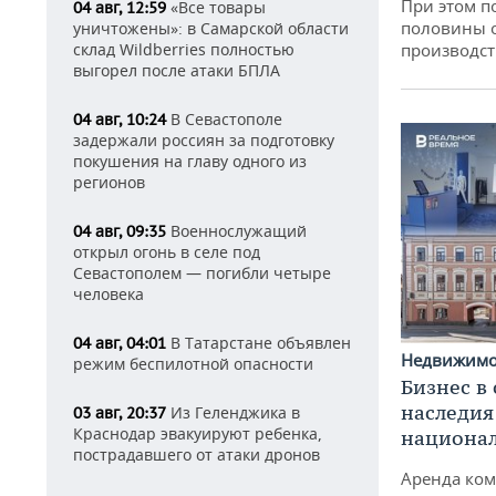
При этом п
«Все товары
04 авг, 12:59
половины 
уничтожены»: в Самарской области
производст
склад Wildberries полностью
выгорел после атаки БПЛА
В Севастополе
04 авг, 10:24
задержали россиян за подготовку
покушения на главу одного из
регионов
Военнослужащий
04 авг, 09:35
открыл огонь в селе под
Севастополем — погибли четыре
человека
В Татарстане объявлен
04 авг, 04:01
Недвижим
режим беспилотной опасности
Бизнес в
наследия
Из Геленджика в
03 авг, 20:37
Краснодар эвакуируют ребенка,
национа
пострадавшего от атаки дронов
Аренда ко