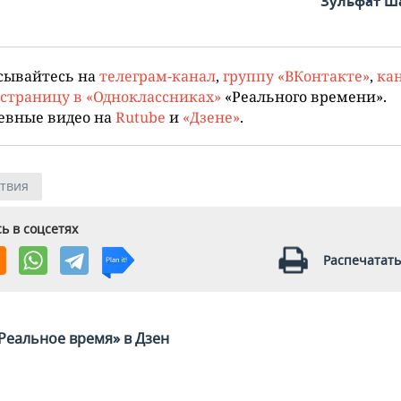
Зульфат Ш
сывайтесь на
телеграм-канал
,
группу «ВКонтакте»
,
кан
страницу в «Одноклассниках»
«Реального времени».
евные видео на
Rutube
и
«Дзене»
.
твия
ь в соцсетях
Распечатать
Реальное время» в Дзен