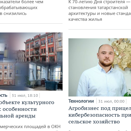
оказатели более чем
К 70-летию Дня строителя —
обрабатывающих
становления татарстанской
в снизились
архитектуры и новые станд
качества жилья
ость
31 июл, 18:10
Технологии
 объекте культурного
31 июл, 00:00
Агробизнес под прицел
: особенности
кибербезопасность при
льной аренды
сельское хозяйство
ммерческих площадей в ОКН