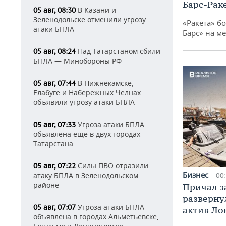
Барс-Рак
В Казани и
05 авг, 08:30
Зеленодольске отменили угрозу
«Ракета» б
атаки БПЛА
Барс» на ме
Над Татарстаном сбили
05 авг, 08:24
БПЛА — Минобороны РФ
В Нижнекамске,
05 авг, 07:44
Елабуге и Набережных Челнах
объявили угрозу атаки БПЛА
Угроза атаки БПЛА
05 авг, 07:33
объявлена еще в двух городах
Татарстана
Силы ПВО отразили
05 авг, 07:22
Бизнес
атаку БПЛА в Зеленодольском
00
районе
Причал за
разверну
Угроза атаки БПЛА
05 авг, 07:07
актив Ло
объявлена в городах Альметьевске,