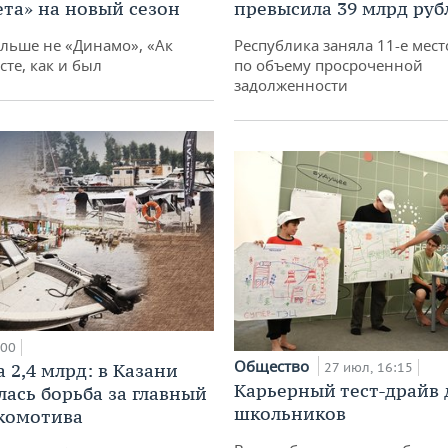
ета» на новый сезон
превысила 39 млрд руб
ольше не «Динамо», «Ак
Республика заняла 11-е мест
сте, как и был
по объему просроченной
задолженности
:00
Общество
 2,4 млрд: в Казани
27 июл, 16:15
Карьерный тест-драйв 
лась борьба за главный
школьников
комотива