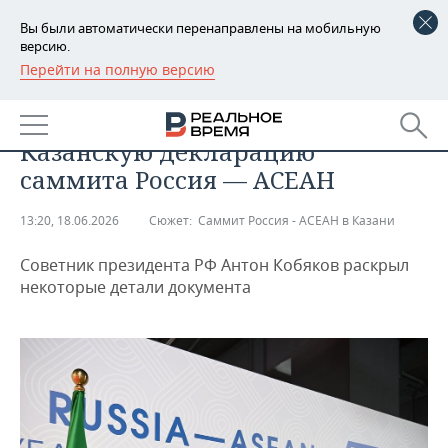
Вы были автоматически перенаправлены на мобильную
версию.
Перейти на полную версию
РЕГИОНЫ
ОБЩЕСТВО
Стало известно, что войдет в
БАШКОРТОСТАН
НОВОСТИ
Казанскую декларацию
ТАТАРСТАН
АНАЛИТИКА
саммита Россия — АСЕАН
УДМУРТИЯ
НОВОСТИ АНАЛИТИКИ
ЭКОНОМИКА
13:20, 18.06.2026
Сюжет:
Саммит Россия - АСЕАН в Казани
ДЕКЛАРАЦИИ О ДОХОДАХ
НОВОСТИ ЭКОНОМИКИ
ПРОМЫШЛЕННОСТЬ
Советник президента РФ Антон Кобяков раскрыл
некоторые детали документа
КОРОЛИ ГОСЗАКАЗА ПФО
ФИНАНСЫ
НОВОСТИ
НЕДВИЖИМОСТЬ
ПРОМЫШЛЕННОСТИ
ВУЗЫ ТАТАРСТАНА
БАНКИ
НОВОСТИ НЕДВИЖИМОСТИ
АВТО
АГРОПРОМ
КОМУ ПРИНАДЛЕЖАТ
БЮДЖЕТ
НОВОСТИ АВТО
БИЗНЕС
ТОРГОВЫЕ ЦЕНТРЫ
МАШИНОСТРОЕНИЕ
ТАТАРСТАНА
ИНВЕСТИЦИИ
НОВОСТИ БИЗНЕСА
ТЕХНОЛОГИИ