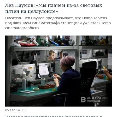
Лев Наумов: «Мы плачем из-за световых
пятен на целлулоиде»
Писатель Лев Наумов предсказывает, что Homo sapiens
под влиянием кинематографа станет (или уже стал) Homo
cinematographicus
05 авг, 14:30