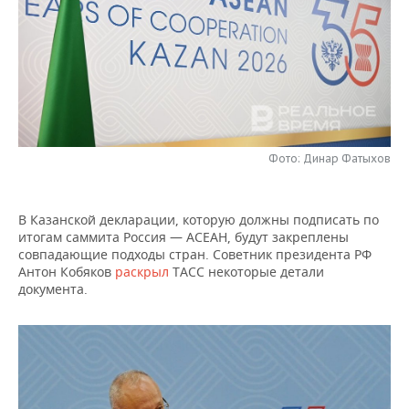
НЕФТЕХИМИЯ
РОЗНИЧНАЯ ТОРГОВЛЯ
НОВОСТИ ТЕХНОЛОГИЙ
МЕРОПРИЯТИЯ
НЕФТЬ
ТРАНСПОРТ
IT
НОВОСТИ МЕРОПРИЯТИЙ
СПОРТ
ОПК
УСЛУГИ
МЕДИА
ВЫЕЗДНАЯ РЕДАКЦИЯ
НОВОСТИ СПОРТА
ОБЩЕСТВО
ЭНЕРГЕТИКА
ТЕЛЕКОММУНИКАЦИИ
БИЗНЕС-БРАНЧИ
ФУТБОЛ
НОВОСТИ ОБЩЕСТВА
ФОТОГАЛЕРЕЯ
Фото: Динар Фатыхов
ONLINE-КОНФЕРЕНЦИИ
ХОККЕЙ
ВЛАСТЬ
СЮЖЕТЫ
В Казанской декларации, которую должны подписать по
итогам саммита Россия — АСЕАН, будут закреплены
ОТКРЫТАЯ ЛЕКЦИЯ
БАСКЕТБОЛ
ИНФРАСТРУКТУРА
СПРАВОЧНИК
совпадающие подходы стран. Советник президента РФ
Антон Кобяков
раскрыл
ТАСС некоторые детали
ВОЛЕЙБОЛ
ИСТОРИЯ
СПИСОК ПЕРСОН
ПОЛНАЯ ВЕРСИЯ
документа.
КИБЕРСПОРТ
КУЛЬТУРА
СПИСОК КОМПАНИЙ
ФИГУРНОЕ КАТАНИЕ
МЕДИЦИНА