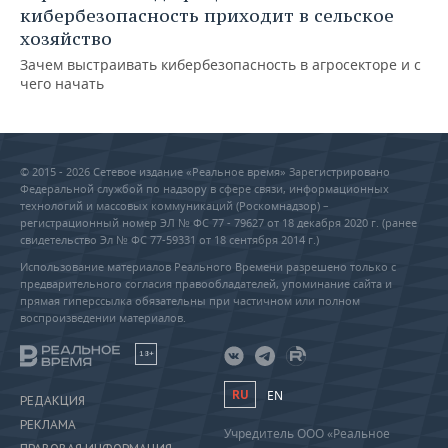
кибербезопасность приходит в сельское
хозяйство
Зачем выстраивать кибербезопасность в агросекторе и с
чего начать
© 2015 - 2026 Сетевое издание «Реальное время» Зарегистрировано
Федеральной службой по надзору в сфере связи, информационных
технологий и массовых коммуникаций (Роскомнадзор) –
регистрационный номер ЭЛ № ФС 77 - 79627 от 18 декабря 2020 г. (ранее
свидетельство Эл № ФС 77-59331 от 18 сентября 2014 г.)
Использование материалов Реального Времени разрешено только с
предварительного согласия правообладателей, упоминание сайта и
прямая гиперссылка обязательны при частичном или полном
воспроизведении материалов.
18+
RU
EN
РЕДАКЦИЯ
РЕКЛАМА
Учредитель ООО «Реальное