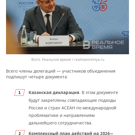
ВОДНЫЕ ВИДЫ СПОРТА
ОБРАЗОВАНИЕ
ХОККЕЙ С МЯЧОМ
ПРОИСШЕСТВИЯ
Реальное время / realnoevremya.ru
Всего члены делегаций — участников объединения
подпишут четыре документа:
В этом документе
Казанская декларация.
будут закреплены совпадающие подходы
России и стран АСЕАН по международной
проблематике и направлениям
дальнейшего сотрудничества.
Комплексный план действий на 2026—