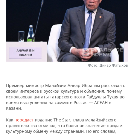
НЕФТЕХИМИЯ
РОЗНИЧНАЯ ТОРГОВЛЯ
НОВОСТИ ТЕХНОЛОГИЙ
МЕРОПРИЯТИЯ
НЕФТЬ
ТРАНСПОРТ
IT
НОВОСТИ МЕРОПРИЯТИЙ
СПОРТ
ОПК
УСЛУГИ
МЕДИА
ВЫЕЗДНАЯ РЕДАКЦИЯ
НОВОСТИ СПОРТА
ОБЩЕСТВО
ЭНЕРГЕТИКА
ТЕЛЕКОММУНИКАЦИИ
БИЗНЕС-БРАНЧИ
ФУТБОЛ
НОВОСТИ ОБЩЕСТВА
ФОТОГАЛЕРЕЯ
ONLINE-КОНФЕРЕНЦИИ
ХОККЕЙ
ВЛАСТЬ
Фото: Динар Фатыхов
СЮЖЕТЫ
ОТКРЫТАЯ ЛЕКЦИЯ
БАСКЕТБОЛ
ИНФРАСТРУКТУРА
СПРАВОЧНИК
Премьер-министр Малайзии Анвар Ибрагим рассказал о
своем интересе к русской культуре и объяснил, почему
ВОЛЕЙБОЛ
ИСТОРИЯ
СПИСОК ПЕРСОН
ПОЛНАЯ ВЕРСИЯ
использовал цитаты татарского поэта Габдуллы Тукая во
время выступления на саммите Россия — АСЕАН в
КИБЕРСПОРТ
КУЛЬТУРА
СПИСОК КОМПАНИЙ
Казани.
Как
передает
издание The Star, глава малайзийского
ФИГУРНОЕ КАТАНИЕ
МЕДИЦИНА
правительства отметил, что большое значение придает
культурному обмену между странами. По его словам,