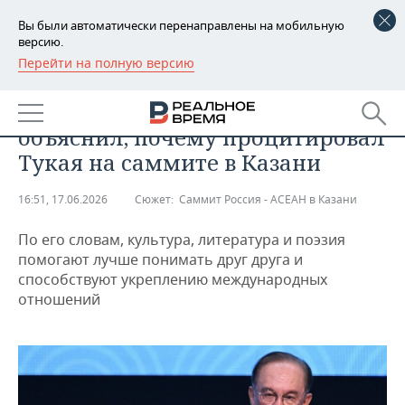
Вы были автоматически перенаправлены на мобильную
версию.
Перейти на полную версию
РЕГИОНЫ
ОБЩЕСТВО
Премьер-министр Малайзии
БАШКОРТОСТАН
НОВОСТИ
объяснил, почему процитировал
ТАТАРСТАН
АНАЛИТИКА
Тукая на саммите в Казани
УДМУРТИЯ
НОВОСТИ АНАЛИТИКИ
ЭКОНОМИКА
16:51, 17.06.2026
Сюжет:
Саммит Россия - АСЕАН в Казани
ДЕКЛАРАЦИИ О ДОХОДАХ
НОВОСТИ ЭКОНОМИКИ
ПРОМЫШЛЕННОСТЬ
По его словам, культура, литература и поэзия
помогают лучше понимать друг друга и
КОРОЛИ ГОСЗАКАЗА ПФО
ФИНАНСЫ
НОВОСТИ
НЕДВИЖИМОСТЬ
способствуют укреплению международных
ПРОМЫШЛЕННОСТИ
отношений
ВУЗЫ ТАТАРСТАНА
БАНКИ
НОВОСТИ НЕДВИЖИМОСТИ
АВТО
АГРОПРОМ
КОМУ ПРИНАДЛЕЖАТ
БЮДЖЕТ
НОВОСТИ АВТО
БИЗНЕС
ТОРГОВЫЕ ЦЕНТРЫ
МАШИНОСТРОЕНИЕ
ТАТАРСТАНА
ИНВЕСТИЦИИ
НОВОСТИ БИЗНЕСА
ТЕХНОЛОГИИ