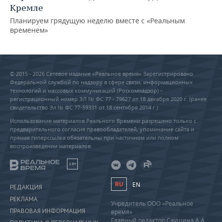
Кремле
Планируем грядущую неделю вместе с «Реальным
временем»
© 2015 - 2026 Сетевое издание «Реальное время» Зарегистрировано
Федеральной службой по надзору в сфере связи, информационных
технологий и массовых коммуникаций (Роскомнадзор) –
регистрационный номер ЭЛ № ФС 77 - 79627 от 18 декабря 2020 г. (ранее
свидетельство Эл № ФС 77-59331 от 18 сентября 2014 г.)
Использование материалов Реального Времени разрешено только с
предварительного согласия правообладателей, упоминание сайта и
прямая гиперссылка обязательны при частичном или полном
воспроизведении материалов.
18+
RU
EN
РЕДАКЦИЯ
РЕКЛАМА
Учредитель ООО «Реальное
ПРАВОВАЯ ИНФОРМАЦИЯ
время»
Главный редактор Саушина А.А.