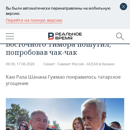
Вы были автоматически перенаправлены на мобильную
версию.
Перейти на полную версию
РЕГИОНЫ
ОБЩЕСТВО
«Я останусь в Казани»: премьер
БАШКОРТОСТАН
НОВОСТИ
Восточного Тимора пошутил,
ТАТАРСТАН
АНАЛИТИКА
попробовав чак-чак
УДМУРТИЯ
НОВОСТИ АНАЛИТИКИ
ЭКОНОМИКА
09:39, 17.06.2026
Сюжет:
Саммит Россия - АСЕАН в Казани
ДЕКЛАРАЦИИ О ДОХОДАХ
НОВОСТИ ЭКОНОМИКИ
ПРОМЫШЛЕННОСТЬ
Каю Рала Шанана Гужмао понравилось татарское
угощение
КОРОЛИ ГОСЗАКАЗА ПФО
ФИНАНСЫ
НОВОСТИ
НЕДВИЖИМОСТЬ
ПРОМЫШЛЕННОСТИ
ВУЗЫ ТАТАРСТАНА
БАНКИ
НОВОСТИ НЕДВИЖИМОСТИ
АВТО
АГРОПРОМ
КОМУ ПРИНАДЛЕЖАТ
БЮДЖЕТ
НОВОСТИ АВТО
БИЗНЕС
ТОРГОВЫЕ ЦЕНТРЫ
МАШИНОСТРОЕНИЕ
ТАТАРСТАНА
ИНВЕСТИЦИИ
НОВОСТИ БИЗНЕСА
ТЕХНОЛОГИИ