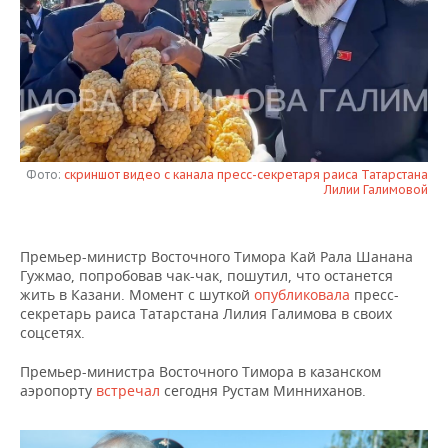
НЕФТЕХИМИЯ
РОЗНИЧНАЯ ТОРГОВЛЯ
НОВОСТИ ТЕХНОЛОГИЙ
МЕРОПРИЯТИЯ
НЕФТЬ
ТРАНСПОРТ
IT
НОВОСТИ МЕРОПРИЯТИЙ
СПОРТ
ОПК
УСЛУГИ
МЕДИА
ВЫЕЗДНАЯ РЕДАКЦИЯ
НОВОСТИ СПОРТА
ОБЩЕСТВО
ЭНЕРГЕТИКА
ТЕЛЕКОММУНИКАЦИИ
БИЗНЕС-БРАНЧИ
ФУТБОЛ
НОВОСТИ ОБЩЕСТВА
ФОТОГАЛЕРЕЯ
Фото:
скриншот видео с канала пресс-секретаря раиса Татарстана
Лилии Галимовой
ONLINE-КОНФЕРЕНЦИИ
ХОККЕЙ
ВЛАСТЬ
СЮЖЕТЫ
Премьер-министр Восточного Тимора Кай Рала Шанана
ОТКРЫТАЯ ЛЕКЦИЯ
БАСКЕТБОЛ
ИНФРАСТРУКТУРА
СПРАВОЧНИК
Гужмао, попробовав чак-чак, пошутил, что останется
жить в Казани. Момент с шуткой
опубликовала
пресс-
ВОЛЕЙБОЛ
ИСТОРИЯ
СПИСОК ПЕРСОН
ПОЛНАЯ ВЕРСИЯ
секретарь раиса Татарстана Лилия Галимова в своих
соцсетях.
КИБЕРСПОРТ
КУЛЬТУРА
СПИСОК КОМПАНИЙ
Премьер-министра Восточного Тимора в казанском
аэропорту
встречал
сегодня Рустам Минниханов.
ФИГУРНОЕ КАТАНИЕ
МЕДИЦИНА