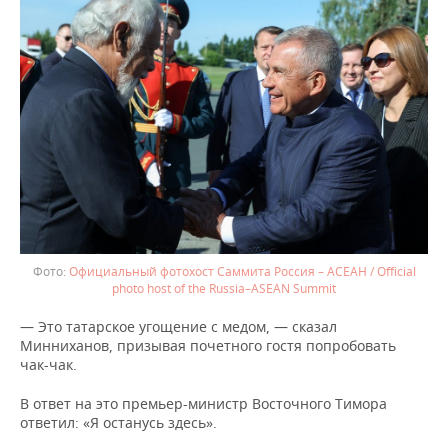
ВОДНЫЕ ВИДЫ СПОРТА
ОБРАЗОВАНИЕ
ХОККЕЙ С МЯЧОМ
ПРОИСШЕСТВИЯ
Официальный фотохост Саммита Россия – АСЕАН / Official
photo host of the Russia–ASEAN Summit
— Это татарское угощение с медом, — сказал
Минниханов, призывая почетного гостя попробовать
чак-чак.
В ответ на это премьер-министр Восточного Тимора
ответил: «Я останусь здесь».