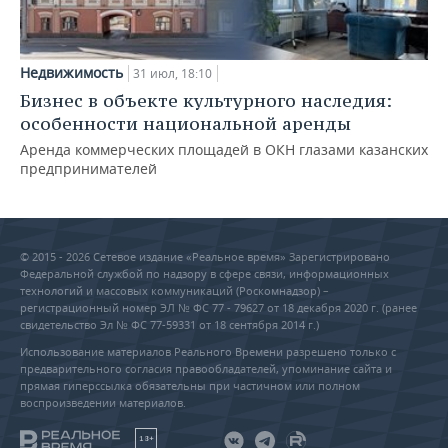
Недвижимость
31 июл, 18:10
Бизнес в объекте культурного наследия:
особенности национальной аренды
Аренда коммерческих площадей в ОКН глазами казанских
предпринимателей
© 2015 - 2026 Сетевое издание «Реальное время» Зарегистрировано
Федеральной службой по надзору в сфере связи, информационных
технологий и массовых коммуникаций (Роскомнадзор) –
регистрационный номер ЭЛ № ФС 77 - 79627 от 18 декабря 2020 г. (ранее
свидетельство Эл № ФС 77-59331 от 18 сентября 2014 г.)
Использование материалов Реального Времени разрешено только с
предварительного согласия правообладателей, упоминание сайта и
прямая гиперссылка обязательны при частичном или полном
воспроизведении материалов.
18+