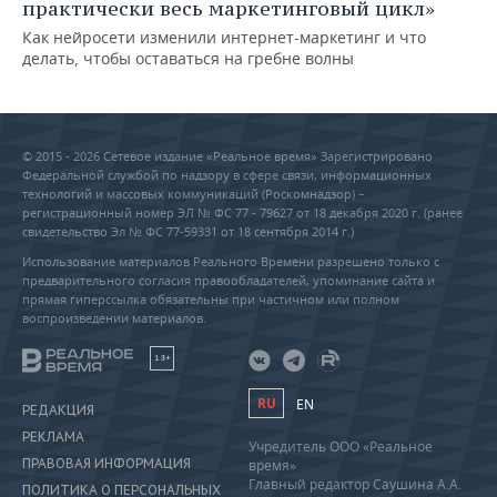
практически весь маркетинговый цикл»
Как нейросети изменили интернет-маркетинг и что
делать, чтобы оставаться на гребне волны
© 2015 - 2026 Сетевое издание «Реальное время» Зарегистрировано
Федеральной службой по надзору в сфере связи, информационных
технологий и массовых коммуникаций (Роскомнадзор) –
регистрационный номер ЭЛ № ФС 77 - 79627 от 18 декабря 2020 г. (ранее
свидетельство Эл № ФС 77-59331 от 18 сентября 2014 г.)
Использование материалов Реального Времени разрешено только с
предварительного согласия правообладателей, упоминание сайта и
прямая гиперссылка обязательны при частичном или полном
воспроизведении материалов.
18+
RU
EN
РЕДАКЦИЯ
РЕКЛАМА
Учредитель ООО «Реальное
ПРАВОВАЯ ИНФОРМАЦИЯ
время»
Главный редактор Саушина А.А.
ПОЛИТИКА О ПЕРСОНАЛЬНЫХ