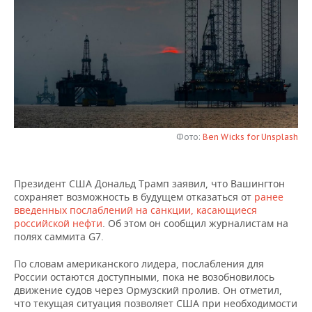
НЕФТЕХИМИЯ
РОЗНИЧНАЯ ТОРГОВЛЯ
НОВОСТИ ТЕХНОЛОГИЙ
МЕРОПРИЯТИЯ
НЕФТЬ
ТРАНСПОРТ
IT
НОВОСТИ МЕРОПРИЯТИЙ
СПОРТ
ОПК
УСЛУГИ
МЕДИА
ВЫЕЗДНАЯ РЕДАКЦИЯ
НОВОСТИ СПОРТА
ОБЩЕСТВО
ЭНЕРГЕТИКА
ТЕЛЕКОММУНИКАЦИИ
БИЗНЕС-БРАНЧИ
ФУТБОЛ
НОВОСТИ ОБЩЕСТВА
ФОТОГАЛЕРЕЯ
Фото:
Ben Wicks for Unsplash
ONLINE-КОНФЕРЕНЦИИ
ХОККЕЙ
ВЛАСТЬ
СЮЖЕТЫ
Президент США Дональд Трамп заявил, что Вашингтон
ОТКРЫТАЯ ЛЕКЦИЯ
БАСКЕТБОЛ
ИНФРАСТРУКТУРА
СПРАВОЧНИК
сохраняет возможность в будущем отказаться от
ранее
введенных послаблений на санкции, касающиеся
ВОЛЕЙБОЛ
ИСТОРИЯ
СПИСОК ПЕРСОН
ПОЛНАЯ ВЕРСИЯ
российской нефти
. Об этом он сообщил журналистам на
полях саммита G7.
КИБЕРСПОРТ
КУЛЬТУРА
СПИСОК КОМПАНИЙ
По словам американского лидера, послабления для
России остаются доступными, пока не возобновилось
ФИГУРНОЕ КАТАНИЕ
МЕДИЦИНА
движение судов через Ормузский пролив. Он отметил,
что текущая ситуация позволяет США при необходимости