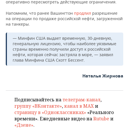
ВОДНЫЕ ВИДЫ СПОРТА
ОБРАЗОВАНИЕ
оперативно пересмотреть действующие ограничения.
Напомним, что ранее Вашингтон
продлил
разрешение
ХОККЕЙ С МЯЧОМ
ПРОИСШЕСТВИЯ
на операции по продаже российской нефти, загруженной
на танкеры.
— Минфин США выдает временную, 30-дневную,
генеральную лицензию, чтобы наиболее уязвимые
страны временно получили доступ к российской
нефти, которая сейчас застряла в море, — заявил
глава Минфина США Скотт Бессент.
Наталья Жирнова
Подписывайтесь на
телеграм-канал
,
группу «ВКонтакте»
,
канал в MAX
и
страницу в «Одноклассниках»
«Реального
времени». Ежедневные видео на
Rutube
и
«Дзене»
.