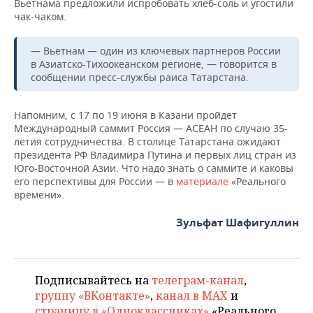
Вьетнама предложили испробовать хлеб-соль и угостили
НЕФТЕХИМИЯ
чак-чаком.
РОЗНИЧНАЯ ТОРГОВЛЯ
НОВОСТИ ТЕХНОЛОГИЙ
МЕРОПРИЯТИЯ
НЕФТЬ
— Вьетнам — один из ключевых партнеров России
ТРАНСПОРТ
IT
НОВОСТИ МЕРОПРИЯТИЙ
СПОРТ
в Азиатско-Тихоокеанском регионе, — говорится в
ОПК
сообщении пресс-службы раиса Татарстана.
УСЛУГИ
МЕДИА
ВЫЕЗДНАЯ РЕДАКЦИЯ
НОВОСТИ СПОРТА
ОБЩЕСТВО
ЭНЕРГЕТИКА
Напомним, с 17 по 19 июня в Казани пройдет
ТЕЛЕКОММУНИКАЦИИ
БИЗНЕС-БРАНЧИ
ФУТБОЛ
НОВОСТИ ОБЩЕСТВА
ФОТОГАЛЕРЕЯ
Международный саммит Россия — АСЕАН по случаю 35-
летия сотрудничества. В столице Татарстана ожидают
ONLINE-КОНФЕРЕНЦИИ
ХОККЕЙ
ВЛАСТЬ
СЮЖЕТЫ
президента РФ Владимира Путина и первых лиц стран из
Юго-Восточной Азии. Что надо знать о саммите и каковы
его перспективы для России — в
материале
«Реального
ОТКРЫТАЯ ЛЕКЦИЯ
БАСКЕТБОЛ
ИНФРАСТРУКТУРА
СПРАВОЧНИК
времени».
ВОЛЕЙБОЛ
ИСТОРИЯ
СПИСОК ПЕРСОН
ПОЛНАЯ ВЕРСИЯ
Зульфат Шафигуллин
КИБЕРСПОРТ
КУЛЬТУРА
СПИСОК КОМПАНИЙ
Подписывайтесь на
телеграм-канал
,
ФИГУРНОЕ КАТАНИЕ
МЕДИЦИНА
группу «ВКонтакте»
,
канал в MAX
и
страницу в «Одноклассниках»
«Реального