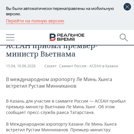
Вы были автоматически перенаправлены на мобильную
версию.
Перейти на полную версию
РЕГИОНЫ
ОБЩЕСТВО
В Казань на саммит Россия —
БАШКОРТОСТАН
НОВОСТИ
АСЕАН прибыл премьер-
ТАТАРСТАН
АНАЛИТИКА
министр Вьетнама
УДМУРТИЯ
НОВОСТИ АНАЛИТИКИ
ЭКОНОМИКА
15:04, 16.06.2026
Сюжет:
Саммит Россия - АСЕАН в Казани
ДЕКЛАРАЦИИ О ДОХОДАХ
НОВОСТИ ЭКОНОМИКИ
ПРОМЫШЛЕННОСТЬ
В международном аэропорту Ле Минь Хынга
встретил Рустам Минниханов
КОРОЛИ ГОСЗАКАЗА ПФО
ФИНАНСЫ
НОВОСТИ
НЕДВИЖИМОСТЬ
ПРОМЫШЛЕННОСТИ
В Казань для участия в саммите Россия — АСЕАН прибыл
ВУЗЫ ТАТАРСТАНА
БАНКИ
НОВОСТИ НЕДВИЖИМОСТИ
АВТО
премьер-министр Вьетнама Ле Минь Хынг. Об этом
АГРОПРОМ
сообщает пресс-служба раиса Татарстана.
КОМУ ПРИНАДЛЕЖАТ
БЮДЖЕТ
НОВОСТИ АВТО
БИЗНЕС
ТОРГОВЫЕ ЦЕНТРЫ
МАШИНОСТРОЕНИЕ
В Международном аэропорту Казани Ле Минь Хынга
ТАТАРСТАНА
встретил Рустам Минниханов. Премьер-министру
ИНВЕСТИЦИИ
НОВОСТИ БИЗНЕСА
ТЕХНОЛОГИИ