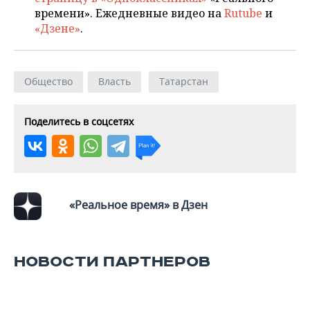
ВОДНЫЕ ВИДЫ СПОРТА
ОБРАЗОВАНИЕ
времени». Ежедневные видео на
Rutube
и
«Дзене»
.
ХОККЕЙ С МЯЧОМ
ПРОИСШЕСТВИЯ
Общество
Власть
Татарстан
Поделитесь в соцсетях
«Реальное время» в Дзен
НОВОСТИ ПАРТНЕРОВ