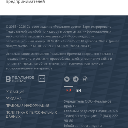
предпринимателей
© 2015 - 2026 Сетевое издание «Реальное время» Зарегистрировано
Федеральной службой по надзору в сфере связи, информационных
технологий и массовых коммуникаций (Роскомнадзор) –
регистрационный номер ЭЛ № ФС 77 - 79627 от 18 декабря 2020 г. (ранее
свидетельство Эл № ФС 77-59331 от 18 сентября 2014 г.)
Использование материалов Реального Времени разрешено только с
предварительного согласия правообладателей, упоминание сайта и
прямая гиперссылка обязательны при частичном или полном
воспроизведении материалов.
18+
RU
EN
РЕДАКЦИЯ
РЕКЛАМА
Учредитель ООО «Реальное
ПРАВОВАЯ ИНФОРМАЦИЯ
время»
Главный редактор Саушина А.А.
ПОЛИТИКА О ПЕРСОНАЛЬНЫХ
Телефон редакции: +7 (843) 222-
ДАННЫХ
90-80
info@realnoevremya.ru