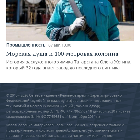
Промышленность
07 авг, 13:00
Морская душа и 100-метровая колонна
История заслуженного химика Татарстана Олега Жогина,
который 32 года знает завод до последнего винтика
© 2015 - 2026 Сетевое издание «Реальное время» Зарегистрировано
Федеральной службой по надзору в сфере связи, информационных
технологий и массовых коммуникаций (Роскомнадзор) –
регистрационный номер ЭЛ № ФС 77 - 79627 от 18 декабря 2020 г. (ранее
свидетельство Эл № ФС 77-59331 от 18 сентября 2014 г.)
Использование материалов Реального Времени разрешено только с
предварительного согласия правообладателей, упоминание сайта и
прямая гиперссылка обязательны при частичном или полном