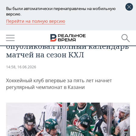
Вы были автоматически перенаправлены на мобильную
версию.
Перейти на полную версию
РЕГИОНЫ
СПОРТ
Казанский «Ак Барс»
БАШКОРТОСТАН
НОВОСТИ
опубликовал полный календарь
ТАТАРСТАН
АНАЛИТИКА
матчей на сезон КХЛ
УДМУРТИЯ
НОВОСТИ АНАЛИТИКИ
ЭКОНОМИКА
14:58, 16.06.2026
ДЕКЛАРАЦИИ О ДОХОДАХ
НОВОСТИ ЭКОНОМИКИ
ПРОМЫШЛЕННОСТЬ
Хоккейный клуб впервые за пять лет начнет
регулярный чемпионат в Казани
КОРОЛИ ГОСЗАКАЗА ПФО
ФИНАНСЫ
НОВОСТИ
НЕДВИЖИМОСТЬ
ПРОМЫШЛЕННОСТИ
ВУЗЫ ТАТАРСТАНА
БАНКИ
НОВОСТИ НЕДВИЖИМОСТИ
АВТО
АГРОПРОМ
КОМУ ПРИНАДЛЕЖАТ
БЮДЖЕТ
НОВОСТИ АВТО
БИЗНЕС
ТОРГОВЫЕ ЦЕНТРЫ
МАШИНОСТРОЕНИЕ
ТАТАРСТАНА
ИНВЕСТИЦИИ
НОВОСТИ БИЗНЕСА
ТЕХНОЛОГИИ