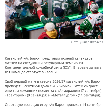
НЕФТЕХИМИЯ
РОЗНИЧНАЯ ТОРГОВЛЯ
НОВОСТИ ТЕХНОЛОГИЙ
МЕРОПРИЯТИЯ
НЕФТЬ
ТРАНСПОРТ
IT
НОВОСТИ МЕРОПРИЯТИЙ
СПОРТ
ОПК
УСЛУГИ
МЕДИА
ВЫЕЗДНАЯ РЕДАКЦИЯ
НОВОСТИ СПОРТА
ОБЩЕСТВО
ЭНЕРГЕТИКА
ТЕЛЕКОММУНИКАЦИИ
БИЗНЕС-БРАНЧИ
ФУТБОЛ
НОВОСТИ ОБЩЕСТВА
ФОТОГАЛЕРЕЯ
Фото: Динар Фатыхов
ONLINE-КОНФЕРЕНЦИИ
ХОККЕЙ
ВЛАСТЬ
СЮЖЕТЫ
Казанский «Ак Барс» представил полный календарь
матчей на следующий регулярный чемпионат
ОТКРЫТАЯ ЛЕКЦИЯ
БАСКЕТБОЛ
ИНФРАСТРУКТУРА
СПРАВОЧНИК
Континентальной хоккейной лиги (КХЛ). Впервые за пять
лет команда стартует в Казани.
ВОЛЕЙБОЛ
ИСТОРИЯ
СПИСОК ПЕРСОН
ПОЛНАЯ ВЕРСИЯ
Свой первый матч в сезоне-2026/27 казанский «Ак Барс»
проведет 5 сентября дома с «Сибирью». Затем сыграет
КИБЕРСПОРТ
КУЛЬТУРА
СПИСОК КОМПАНИЙ
еще три домашних поединка с «Адмиралом» (7 сентября),
«Трактором» (9 сентября) и «Металлургом» (11 сентября).
ФИГУРНОЕ КАТАНИЕ
МЕДИЦИНА
Стартовую гостевую игру «Ак Барс» проведет 14 сентября