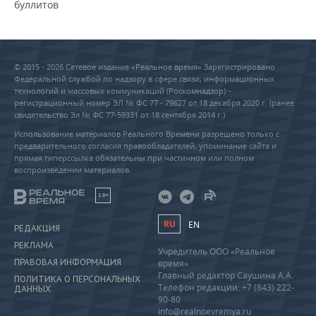
буллитов
© 2015 - 2026 Сетевое издание «Реальное время» Зарегистрировано
Федеральной службой по надзору в сфере связи, информационных
технологий и массовых коммуникаций (Роскомнадзор) –
регистрационный номер ЭЛ № ФС 77 - 79627 от 18 декабря 2020 г. (ранее
свидетельство Эл № ФС 77-59331 от 18 сентября 2014 г.)
Использование материалов Реального Времени разрешено только с
предварительного согласия правообладателей, упоминание сайта и
прямая гиперссылка обязательны при частичном или полном
воспроизведении материалов.
18+
RU
EN
РЕДАКЦИЯ
РЕКЛАМА
Учредитель ООО «Реальное
ПРАВОВАЯ ИНФОРМАЦИЯ
время»
Главный редактор Саушина А.А.
ПОЛИТИКА О ПЕРСОНАЛЬНЫХ
Телефон редакции: +7 (843) 222-
ДАННЫХ
90-80
info@realnoevremya.ru