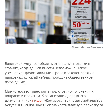
НЕФТЕХИМИЯ
РОЗНИЧНАЯ ТОРГОВЛЯ
НОВОСТИ ТЕХНОЛОГИЙ
МЕРОПРИЯТИЯ
НЕФТЬ
ТРАНСПОРТ
IT
НОВОСТИ МЕРОПРИЯТИЙ
СПОРТ
ОПК
УСЛУГИ
МЕДИА
ВЫЕЗДНАЯ РЕДАКЦИЯ
НОВОСТИ СПОРТА
ОБЩЕСТВО
ЭНЕРГЕТИКА
ТЕЛЕКОММУНИКАЦИИ
БИЗНЕС-БРАНЧИ
ФУТБОЛ
НОВОСТИ ОБЩЕСТВА
ФОТОГАЛЕРЕЯ
Фото: Мария Зверева
ONLINE-КОНФЕРЕНЦИИ
ХОККЕЙ
ВЛАСТЬ
СЮЖЕТЫ
Водителей могут освободить от оплаты парковки в
ОТКРЫТАЯ ЛЕКЦИЯ
БАСКЕТБОЛ
ИНФРАСТРУКТУРА
СПРАВОЧНИК
случаях, когда деньги внести невозможно. Такое
уточнение предоставил Минтранс к законопроекту о
ВОЛЕЙБОЛ
ИСТОРИЯ
СПИСОК ПЕРСОН
ПОЛНАЯ ВЕРСИЯ
парковках, который сейчас проходит общественное
обсуждение.
КИБЕРСПОРТ
КУЛЬТУРА
СПИСОК КОМПАНИЙ
Министерство транспорта подготовило пояснения к
поправкам в закон «Об организации дорожного
ФИГУРНОЕ КАТАНИЕ
МЕДИЦИНА
движения». Как
пишет
«Коммерсантъ», с автомобилистов
могут снять обязанность оплачивать платную парковку за