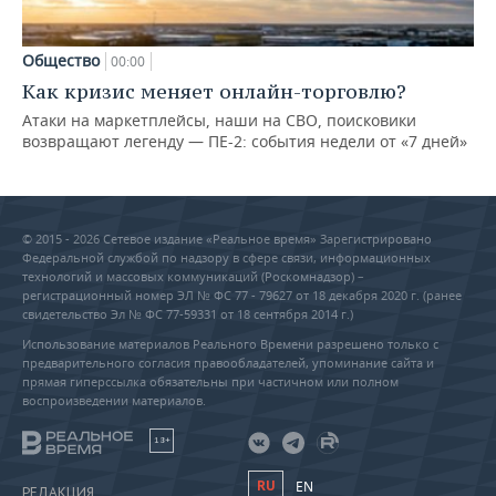
Общество
00:00
Как кризис меняет онлайн-торговлю?
Атаки на маркетплейсы, наши на СВО, поисковики
возвращают легенду — ПЕ-2: события недели от «7 дней»
© 2015 - 2026 Сетевое издание «Реальное время» Зарегистрировано
Федеральной службой по надзору в сфере связи, информационных
технологий и массовых коммуникаций (Роскомнадзор) –
регистрационный номер ЭЛ № ФС 77 - 79627 от 18 декабря 2020 г. (ранее
свидетельство Эл № ФС 77-59331 от 18 сентября 2014 г.)
Использование материалов Реального Времени разрешено только с
предварительного согласия правообладателей, упоминание сайта и
прямая гиперссылка обязательны при частичном или полном
воспроизведении материалов.
18+
RU
EN
РЕДАКЦИЯ