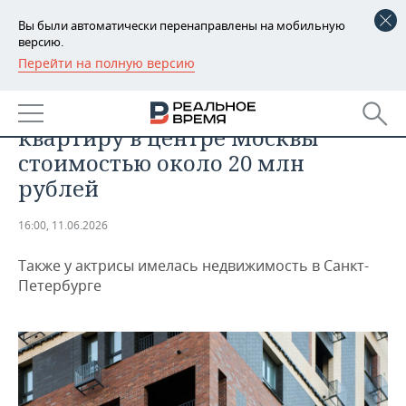
Вы были автоматически перенаправлены на мобильную
версию.
Перейти на полную версию
РЕГИОНЫ
НЕДВИЖИМОСТЬ
Чурсина оставила в наследство
БАШКОРТОСТАН
НОВОСТИ
квартиру в центре Москвы
ТАТАРСТАН
АНАЛИТИКА
стоимостью около 20 млн
рублей
УДМУРТИЯ
НОВОСТИ АНАЛИТИКИ
ЭКОНОМИКА
16:00, 11.06.2026
ДЕКЛАРАЦИИ О ДОХОДАХ
НОВОСТИ ЭКОНОМИКИ
ПРОМЫШЛЕННОСТЬ
Также у актрисы имелась недвижимость в Санкт-
КОРОЛИ ГОСЗАКАЗА ПФО
ФИНАНСЫ
НОВОСТИ
НЕДВИЖИМОСТЬ
Петербурге
ПРОМЫШЛЕННОСТИ
ВУЗЫ ТАТАРСТАНА
БАНКИ
НОВОСТИ НЕДВИЖИМОСТИ
АВТО
АГРОПРОМ
КОМУ ПРИНАДЛЕЖАТ
БЮДЖЕТ
НОВОСТИ АВТО
БИЗНЕС
ТОРГОВЫЕ ЦЕНТРЫ
МАШИНОСТРОЕНИЕ
ТАТАРСТАНА
ИНВЕСТИЦИИ
НОВОСТИ БИЗНЕСА
ТЕХНОЛОГИИ