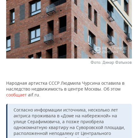
НЕФТЕХИМИЯ
РОЗНИЧНАЯ ТОРГОВЛЯ
НОВОСТИ ТЕХНОЛОГИЙ
МЕРОПРИЯТИЯ
НЕФТЬ
ТРАНСПОРТ
IT
НОВОСТИ МЕРОПРИЯТИЙ
СПОРТ
ОПК
УСЛУГИ
МЕДИА
ВЫЕЗДНАЯ РЕДАКЦИЯ
НОВОСТИ СПОРТА
ОБЩЕСТВО
ЭНЕРГЕТИКА
ТЕЛЕКОММУНИКАЦИИ
БИЗНЕС-БРАНЧИ
ФУТБОЛ
НОВОСТИ ОБЩЕСТВА
ФОТОГАЛЕРЕЯ
Фото: Динар Фатыхов
ONLINE-КОНФЕРЕНЦИИ
ХОККЕЙ
ВЛАСТЬ
СЮЖЕТЫ
ОТКРЫТАЯ ЛЕКЦИЯ
БАСКЕТБОЛ
ИНФРАСТРУКТУРА
СПРАВОЧНИК
Народная артистка СССР Людмила Чурсина оставила в
наследство недвижимость в центре Москвы. Об этом
сообщает
aif.ru.
ВОЛЕЙБОЛ
ИСТОРИЯ
СПИСОК ПЕРСОН
ПОЛНАЯ ВЕРСИЯ
Согласно информации источника, несколько лет
КИБЕРСПОРТ
КУЛЬТУРА
СПИСОК КОМПАНИЙ
актриса проживала в «Доме на набережной» на
улице Серафимовича, а позже приобрела
ФИГУРНОЕ КАТАНИЕ
МЕДИЦИНА
однокомнатную квартиру на Суворовской площади,
расположенной неподалеку от Центрального