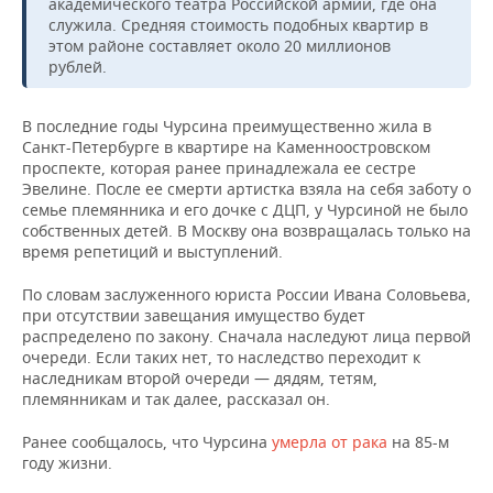
ВОДНЫЕ ВИДЫ СПОРТА
ОБРАЗОВАНИЕ
академического театра Российской армии, где она
служила. Средняя стоимость подобных квартир в
этом районе составляет около 20 миллионов
ХОККЕЙ С МЯЧОМ
ПРОИСШЕСТВИЯ
рублей.
В последние годы Чурсина преимущественно жила в
Санкт-Петербурге в квартире на Каменноостровском
проспекте, которая ранее принадлежала ее сестре
Эвелине. После ее смерти артистка взяла на себя заботу о
семье племянника и его дочке с ДЦП, у Чурсиной не было
собственных детей. В Москву она возвращалась только на
время репетиций и выступлений.
По словам заслуженного юриста России Ивана Соловьева,
при отсутствии завещания имущество будет
распределено по закону. Сначала наследуют лица первой
очереди. Если таких нет, то наследство переходит к
наследникам второй очереди — дядям, тетям,
племянникам и так далее, рассказал он.
Ранее сообщалось, что Чурсина
умерла от рака
на 85-м
году жизни.