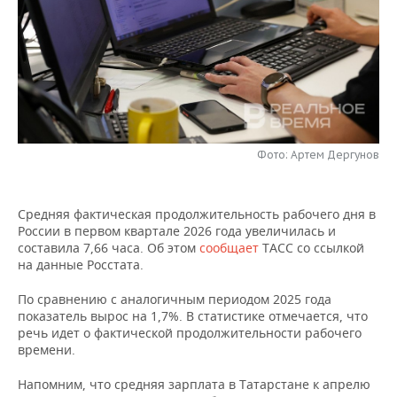
НЕФТЕХИМИЯ
РОЗНИЧНАЯ ТОРГОВЛЯ
НОВОСТИ ТЕХНОЛОГИЙ
МЕРОПРИЯТИЯ
НЕФТЬ
ТРАНСПОРТ
IT
НОВОСТИ МЕРОПРИЯТИЙ
СПОРТ
ОПК
УСЛУГИ
МЕДИА
ВЫЕЗДНАЯ РЕДАКЦИЯ
НОВОСТИ СПОРТА
ОБЩЕСТВО
ЭНЕРГЕТИКА
ТЕЛЕКОММУНИКАЦИИ
БИЗНЕС-БРАНЧИ
ФУТБОЛ
НОВОСТИ ОБЩЕСТВА
ФОТОГАЛЕРЕЯ
Фото: Артем Дергунов
ONLINE-КОНФЕРЕНЦИИ
ХОККЕЙ
ВЛАСТЬ
СЮЖЕТЫ
Средняя фактическая продолжительность рабочего дня в
России в первом квартале 2026 года увеличилась и
ОТКРЫТАЯ ЛЕКЦИЯ
БАСКЕТБОЛ
ИНФРАСТРУКТУРА
СПРАВОЧНИК
составила 7,66 часа. Об этом
сообщает
ТАСС со ссылкой
на данные Росстата.
ВОЛЕЙБОЛ
ИСТОРИЯ
СПИСОК ПЕРСОН
ПОЛНАЯ ВЕРСИЯ
По сравнению с аналогичным периодом 2025 года
показатель вырос на 1,7%. В статистике отмечается, что
КИБЕРСПОРТ
КУЛЬТУРА
СПИСОК КОМПАНИЙ
речь идет о фактической продолжительности рабочего
времени.
ФИГУРНОЕ КАТАНИЕ
МЕДИЦИНА
Напомним, что средняя зарплата в Татарстане к апрелю