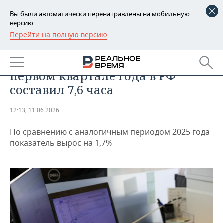
Вы были автоматически перенаправлены на мобильную
версию.
Перейти на полную версию
РЕГИОНЫ
БИЗНЕС
Росстат: средний рабочий день в
БАШКОРТОСТАН
НОВОСТИ
первом квартале года в РФ
ТАТАРСТАН
АНАЛИТИКА
составил 7,6 часа
УДМУРТИЯ
НОВОСТИ АНАЛИТИКИ
ЭКОНОМИКА
12:13, 11.06.2026
ДЕКЛАРАЦИИ О ДОХОДАХ
НОВОСТИ ЭКОНОМИКИ
ПРОМЫШЛЕННОСТЬ
По сравнению с аналогичным периодом 2025 года
показатель вырос на 1,7%
КОРОЛИ ГОСЗАКАЗА ПФО
ФИНАНСЫ
НОВОСТИ
НЕДВИЖИМОСТЬ
ПРОМЫШЛЕННОСТИ
ВУЗЫ ТАТАРСТАНА
БАНКИ
НОВОСТИ НЕДВИЖИМОСТИ
АВТО
АГРОПРОМ
КОМУ ПРИНАДЛЕЖАТ
БЮДЖЕТ
НОВОСТИ АВТО
БИЗНЕС
ТОРГОВЫЕ ЦЕНТРЫ
МАШИНОСТРОЕНИЕ
ТАТАРСТАНА
ИНВЕСТИЦИИ
НОВОСТИ БИЗНЕСА
ТЕХНОЛОГИИ