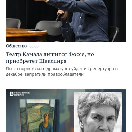
Общество
00:00
Театр Камала лишится Фоссе, но
приобретет Шекспира
Пьеса норвежского драматурга уйдет из репертуара в
декабре: запретили правообладатели