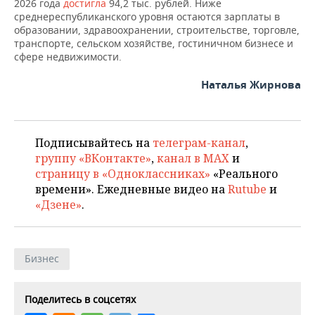
ВОДНЫЕ ВИДЫ СПОРТА
ОБРАЗОВАНИЕ
2026 года
достигла
94,2 тыс. рублей. Ниже
среднереспубликанского уровня остаются зарплаты в
образовании, здравоохранении, строительстве, торговле,
ХОККЕЙ С МЯЧОМ
ПРОИСШЕСТВИЯ
транспорте, сельском хозяйстве, гостиничном бизнесе и
сфере недвижимости.
Наталья Жирнова
Подписывайтесь на
телеграм-канал
,
группу «ВКонтакте»
,
канал в MAX
и
страницу в «Одноклассниках»
«Реального
времени». Ежедневные видео на
Rutube
и
«Дзене»
.
Бизнес
Поделитесь в соцсетях