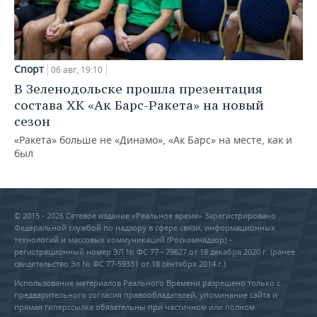
Спорт
06 авг, 19:10
В Зеленодольске прошла презентация
состава ХК «Ак Барс-Ракета» на новый
сезон
«Ракета» больше не «Динамо», «Ак Барс» на месте, как и
был
© 2015 - 2026 Сетевое издание «Реальное время» Зарегистрировано
Федеральной службой по надзору в сфере связи, информационных
технологий и массовых коммуникаций (Роскомнадзор) –
регистрационный номер ЭЛ № ФС 77 - 79627 от 18 декабря 2020 г. (ранее
свидетельство Эл № ФС 77-59331 от 18 сентября 2014 г.)
Использование материалов Реального Времени разрешено только с
предварительного согласия правообладателей, упоминание сайта и
прямая гиперссылка обязательны при частичном или полном