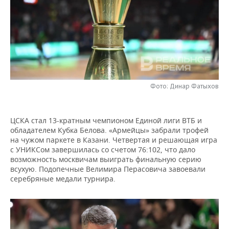
НЕФТЕХИМИЯ
РОЗНИЧНАЯ ТОРГОВЛЯ
НОВОСТИ ТЕХНОЛОГИЙ
МЕРОПРИЯТИЯ
НЕФТЬ
ТРАНСПОРТ
IT
НОВОСТИ МЕРОПРИЯТИЙ
СПОРТ
ОПК
УСЛУГИ
МЕДИА
ВЫЕЗДНАЯ РЕДАКЦИЯ
НОВОСТИ СПОРТА
ОБЩЕСТВО
ЭНЕРГЕТИКА
Фото: Динар Фатыхов
ТЕЛЕКОММУНИКАЦИИ
БИЗНЕС-БРАНЧИ
ФУТБОЛ
НОВОСТИ ОБЩЕСТВА
ФОТОГАЛЕРЕЯ
ONLINE-КОНФЕРЕНЦИИ
ХОККЕЙ
ВЛАСТЬ
СЮЖЕТЫ
ЦСКА стал 13-кратным чемпионом Единой лиги ВТБ и
обладателем Кубка Белова. «Армейцы» забрали трофей
ОТКРЫТАЯ ЛЕКЦИЯ
БАСКЕТБОЛ
ИНФРАСТРУКТУРА
СПРАВОЧНИК
на чужом паркете в Казани. Четвертая и решающая игра
с УНИКСом завершилась со счетом 76:102, что дало
возможность москвичам выиграть финальную серию
ВОЛЕЙБОЛ
ИСТОРИЯ
СПИСОК ПЕРСОН
ПОЛНАЯ ВЕРСИЯ
всухую. Подопечные Велимира Перасовича завоевали
серебряные медали турнира.
КИБЕРСПОРТ
КУЛЬТУРА
СПИСОК КОМПАНИЙ
ФИГУРНОЕ КАТАНИЕ
МЕДИЦИНА