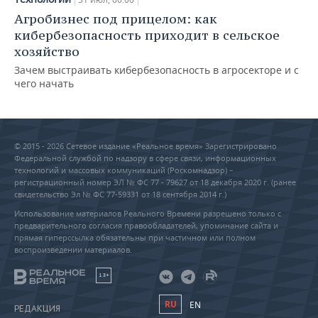
Агробизнес под прицелом: как
кибербезопасность приходит в сельское
хозяйство
Зачем выстраивать кибербезопасность в агросекторе и с
чего начать
© 2015 - 2026 Сетевое издание «Реальное время» Зарегистрировано
Федеральной службой по надзору в сфере связи, информационных
технологий и массовых коммуникаций (Роскомнадзор) –
регистрационный номер ЭЛ № ФС 77 - 79627 от 18 декабря 2020 г. (ранее
свидетельство Эл № ФС 77-59331 от 18 сентября 2014 г.)
Использование материалов Реального Времени разрешено только с
предварительного согласия правообладателей, упоминание сайта и
прямая гиперссылка обязательны при частичном или полном
воспроизведении материалов.
18+
RU
EN
РЕДАКЦИЯ