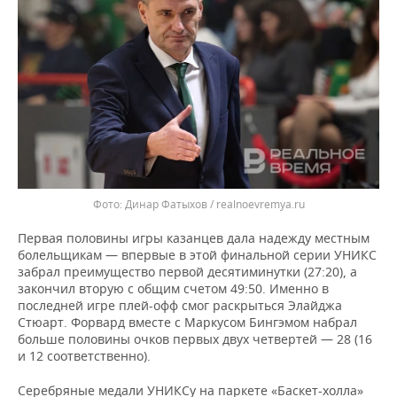
ВОДНЫЕ ВИДЫ СПОРТА
ОБРАЗОВАНИЕ
ХОККЕЙ С МЯЧОМ
ПРОИСШЕСТВИЯ
Динар Фатыхов / realnoevremya.ru
Первая половины игры казанцев дала надежду местным
болельщикам — впервые в этой финальной серии УНИКС
забрал преимущество первой десятиминутки (27:20), а
закончил вторую с общим счетом 49:50. Именно в
последней игре плей-офф смог раскрыться Элайджа
Стюарт. Форвард вместе с Маркусом Бингэмом набрал
больше половины очков первых двух четвертей — 28 (16
и 12 соответственно).
Серебряные медали УНИКСу на паркете «Баскет-холла»