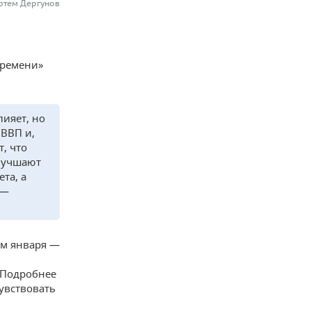
ртем Дергунов
времени»
лияет, но
 ВВП и,
, что
улучшают
та, а
 —
ам января —
. Подробнее
чувствовать