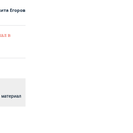
ита Егоров
ал в
 материал