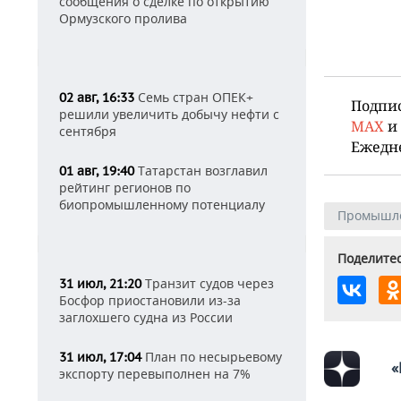
сообщения о сделке по открытию
Ормузского пролива
Семь стран ОПЕК+
02 авг, 16:33
Подпи
решили увеличить добычу нефти с
MAX
и
сентября
Ежедн
Татарстан возглавил
01 авг, 19:40
рейтинг регионов по
биопромышленному потенциалу
Промышл
Поделитес
Транзит судов через
31 июл, 21:20
Босфор приостановили из-за
заглохшего судна из России
План по несырьевому
31 июл, 17:04
«
экспорту перевыполнен на 7%