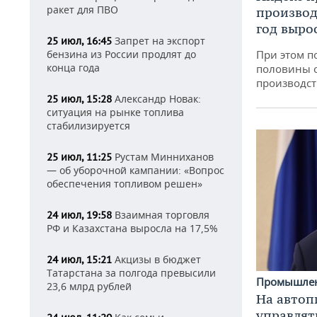
ракет для ПВО
производ
год вырос
Запрет на экспорт
25 июл, 16:45
бензина из России продлят до
При этом п
конца года
половины 
производст
Александр Новак:
25 июл, 15:28
ситуация на рынке топлива
стабилизируется
Рустам Минниханов
25 июл, 11:25
— об уборочной кампании: «Вопрос
обеспечения топливом решен»
Взаимная торговля
24 июл, 19:58
РФ и Казахстана выросла на 17,5%
Акцизы в бюджет
24 июл, 15:21
Татарстана за полгода превысили
Промышле
23,6 млрд рублей
На автоп
управлят