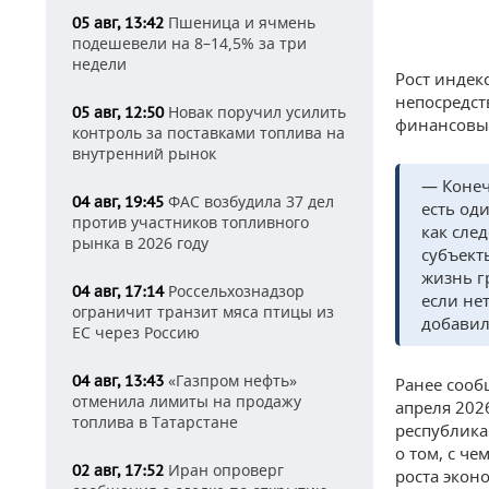
Пшеница и ячмень
05 авг, 13:42
подешевели на 8–14,5% за три
недели
Рост индек
непосредст
Новак поручил усилить
05 авг, 12:50
финансовый
контроль за поставками топлива на
внутренний рынок
— Конеч
ФАС возбудила 37 дел
04 авг, 19:45
есть од
против участников топливного
как сле
рынка в 2026 году
субъект
жизнь г
Россельхознадзор
04 авг, 17:14
если не
ограничит транзит мяса птицы из
добавил
ЕС через Россию
«Газпром нефть»
04 авг, 13:43
Ранее сооб
отменила лимиты на продажу
апреля 202
топлива в Татарстане
республика
о том, с ч
Иран опроверг
02 авг, 17:52
роста экон