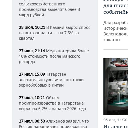
сельскохозяйственного
для прие
производства выделят более 3
событий
млрд рублей
Для разраб
В Казани вырос спрос
28 июл, 10:21
историческ
на автозапчасти — на 7,5% за
Зеленодоль
квартал
хакатон
Медь потеряла более
27 июл, 21:14
10% стоимости после майского
рекорда
Татарстан
27 июл, 15:09
значительно увеличил поставки
зернобобовых в Китай
Объем
27 июл, 10:21
промпроизводства в Татарстане
вырос на 6,2% с начала 2026 года
05 авг, 14:30
Алиханов заявил, что
27 июл, 08:30
Индекс 
Россия наращивает производство