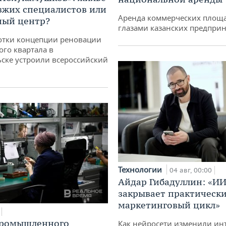
зжих специалистов или
Аренда коммерческих площ
ный центр?
глазами казанских предпри
отки концепции реновации
ого квартала в
ске устроили всероссийский
Технологии
04 авг, 00:00
Айдар Гибадуллин: «ИИ
закрывает практически
маркетинговый цикл»
промышленного
Как нейросети изменили ин