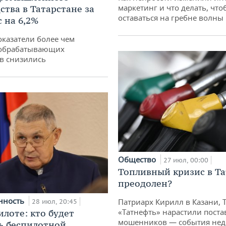
маркетинг и что делать, что
ства в Татарстане за
оставаться на гребне волны
 на 6,2%
оказатели более чем
обрабатывающих
в снизились
Общество
27 июл, 00:00
Топливный кризис в Та
преодолен?
нность
Патриарх Кирилл в Казани, 
28 июл, 20:45
«Татнефть» нарастили поста
илоте: кто будет
мошенников — события неде
ь беспилотной