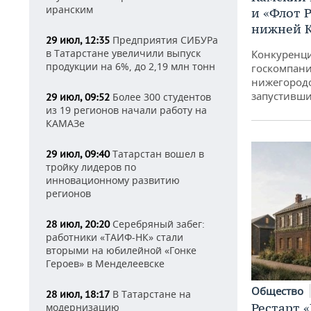
иранским
и «Флот 
нижней 
Предприятия СИБУРа
29 июл, 12:35
в Татарстане увеличили выпуск
Конкуренци
продукции на 6%, до 2,19 млн тонн
госкомпани
нижегородс
запустивши
Более 300 студентов
29 июл, 09:52
из 19 регионов начали работу на
КАМАЗе
Татарстан вошел в
29 июл, 09:40
тройку лидеров по
инновационному развитию
регионов
Серебряный забег:
28 июл, 20:20
работники «ТАИФ-НК» стали
вторыми на юбилейной «Гонке
Героев» в Менделеевске
Общество
В Татарстане на
28 июл, 18:17
Рестарт 
модернизацию