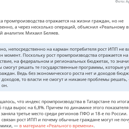
Фото: А
са промпроизводства отражается на жизни граждан, но не
венно, а через несколько операций, объяснил «Реальному 
 аналитик Михаил Беляев.
но, непосредственно на карман потребителя рост ИПП не в
ин момент. Поскольку рост промпроизводства отражается на
дствие, на федеральном и региональных бюджетах, то значит
ы смогут решать те государственные программы, которые 
раждан. Ведь без экономического роста нет и доходов бюдже
т доходов, то власти не смогут и никакие проблемы решать,
 он.
щалось, что индекс промпроизводства в Татарстане по итог
6 года вырос на 6,8%. Причем по динамике этого показателя
 заняла третье место среди регионов ПФО и 18-е по России
ем связан рост ИПП и почему обычные граждане могут не по
омики, —
в материале «Реального времени»
.