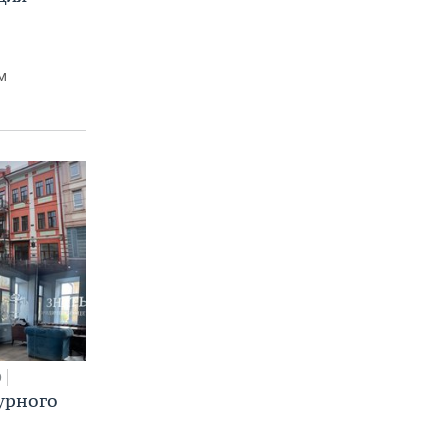
м
0
урного