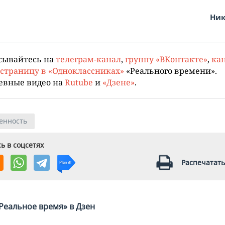
Ник
сывайтесь на
телеграм-канал
,
группу «ВКонтакте»
,
кан
страницу в «Одноклассниках»
«Реального времени».
евные видео на
Rutube
и
«Дзене»
.
енность
ь в соцсетях
Распечатать
Реальное время» в Дзен