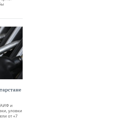
бы
тарстане
ТАИФ и
вки, уловки
ли от «7