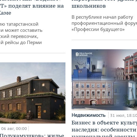
РТ» поделят влияние на
школьников
Каме
В республике начал работу
профориентационный фору
ю татарстанской
«Профессии будущего»
и может составить
кий перевозчик,
й рейсы до Перми
Недвижимость
31 июл, 18:1
Бизнес в объекте культ
06 авг, 00:00
наследия: особенности
«Полукамушков»: жилье
национальной аренды