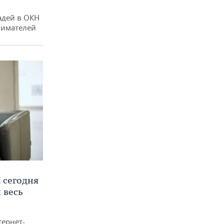
адей в ОКН
нимателей
 сегодня
 весь
тернет-