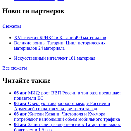
Новости партнеров
Сюжеты
XVI саммит БРИКС в Казани
499
материалов
Великие воины Татарии. Цикл исторических
материалов
24
материала
Искусственный интеллект
181
материал
Все сюжеты
Читайте также
06 авг
МИД: рост ВВП России в три раза превышает
показатели ЕС
06 авг
Оверчук: товарооборот между Россией и
Арменией сократился на две трети за год
06 авг
Жители Казани, Чистополя и Кукмора
потребляют наибольший объем мобильного трафика
06 авг
За пять лет размер пенсий в Татарстане вырос
более чем в 1,5 раза