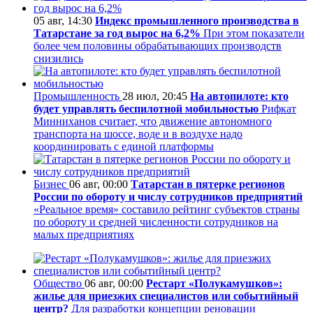
05 авг, 14:30
Индекс промышленного производства в
Татарстане за год вырос на 6,2%
При этом показатели
более чем половины обрабатывающих производств
снизились
Промышленность
28 июл, 20:45
На автопилоте: кто
будет управлять беспилотной мобильностью
Рифкат
Минниханов считает, что движение автономного
транспорта на шоссе, воде и в воздухе надо
координировать с единой платформы
Бизнес
06 авг, 00:00
Татарстан в пятерке регионов
России по обороту и числу сотрудников предприятий
«Реальное время» составило рейтинг субъектов страны
по обороту и средней численности сотрудников на
малых предприятиях
Общество
06 авг, 00:00
Рестарт «Полукамушков»:
жилье для приезжих специалистов или событийный
центр?
Для разработки концепции реновации