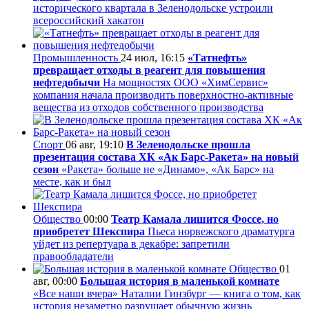
исторического квартала в Зеленодольске устроили
всероссийский хакатон
Промышленность
24 июл, 16:15
«Татнефть»
превращает отходы в реагент для повышения
нефтедобычи
На мощностях ООО «ХимСервис»
компания начала производить поверхностно-активные
вещества из отходов собственного производства
Спорт
06 авг, 19:10
В Зеленодольске прошла
презентация состава ХК «Ак Барс-Ракета» на новый
сезон
«Ракета» больше не «Динамо», «Ак Барс» на
месте, как и был
Общество
00:00
Театр Камала лишится Фоссе, но
приобретет Шекспира
Пьеса норвежского драматурга
уйдет из репертуара в декабре: запретили
правообладатели
Общество
01
авг, 00:00
Большая история в маленькой комнате
«Все наши вчера» Наталии Гинзбург — книга о том, как
история незаметно разрушает обычную жизнь