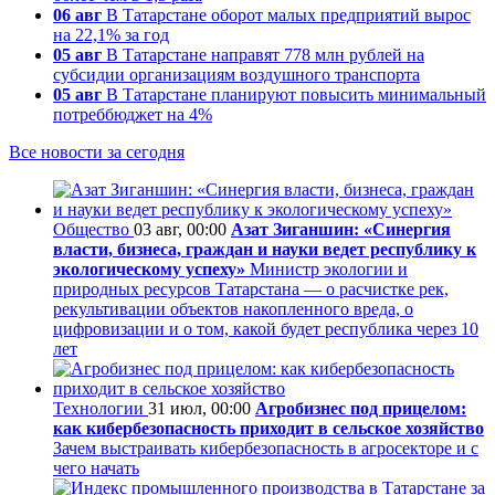
06 авг
В Татарстане оборот малых предприятий вырос
на 22,1% за год
05 авг
В Татарстане направят 778 млн рублей на
субсидии организациям воздушного транспорта
05 авг
В Татарстане планируют повысить минимальный
потреббюджет на 4%
Все новости за сегодня
Общество
03 авг, 00:00
Азат Зиганшин: «Синергия
власти, бизнеса, граждан и науки ведет республику к
экологическому успеху»
Министр экологии и
природных ресурсов Татарстана — о расчистке рек,
рекультивации объектов накопленного вреда, о
цифровизации и о том, какой будет республика через 10
лет
Технологии
31 июл, 00:00
Агробизнес под прицелом:
как кибербезопасность приходит в сельское хозяйство
Зачем выстраивать кибербезопасность в агросекторе и с
чего начать