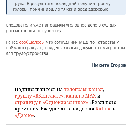
НЕФТЕХИМИЯ
труда. В результате последний получил травму
головы, причинившую тяжкий вред здоровью.
РОЗНИЧНАЯ ТОРГОВЛЯ
НОВОСТИ ТЕХНОЛОГИЙ
МЕРОПРИЯТИЯ
НЕФТЬ
ТРАНСПОРТ
IT
НОВОСТИ МЕРОПРИЯТИЙ
СПОРТ
Следователи уже направили уголовное дело в суд для
ОПК
рассмотрения по существу.
УСЛУГИ
МЕДИА
ВЫЕЗДНАЯ РЕДАКЦИЯ
НОВОСТИ СПОРТА
ОБЩЕСТВО
Ранее
сообщалось
, что сотрудники МВД по Татарстану
ЭНЕРГЕТИКА
поймали граждан, подделывавших документы мигрантам
ТЕЛЕКОММУНИКАЦИИ
БИЗНЕС-БРАНЧИ
ФУТБОЛ
НОВОСТИ ОБЩЕСТВА
ФОТОГАЛЕРЕЯ
для трудоустройства.
Никита Егоров
ONLINE-КОНФЕРЕНЦИИ
ХОККЕЙ
ВЛАСТЬ
СЮЖЕТЫ
ОТКРЫТАЯ ЛЕКЦИЯ
БАСКЕТБОЛ
ИНФРАСТРУКТУРА
СПРАВОЧНИК
Подписывайтесь на
телеграм-канал
,
ВОЛЕЙБОЛ
ИСТОРИЯ
СПИСОК ПЕРСОН
ПОЛНАЯ ВЕРСИЯ
группу «ВКонтакте»
,
канал в MAX
и
страницу в «Одноклассниках»
«Реального
КИБЕРСПОРТ
КУЛЬТУРА
СПИСОК КОМПАНИЙ
времени». Ежедневные видео на
Rutube
и
«Дзене»
.
ФИГУРНОЕ КАТАНИЕ
МЕДИЦИНА