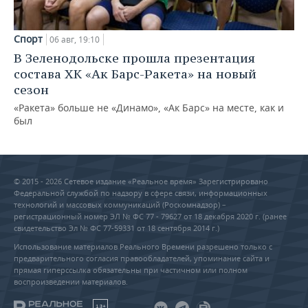
Спорт
06 авг, 19:10
В Зеленодольске прошла презентация
состава ХК «Ак Барс-Ракета» на новый
сезон
«Ракета» больше не «Динамо», «Ак Барс» на месте, как и
был
© 2015 - 2026 Сетевое издание «Реальное время» Зарегистрировано
Федеральной службой по надзору в сфере связи, информационных
технологий и массовых коммуникаций (Роскомнадзор) –
регистрационный номер ЭЛ № ФС 77 - 79627 от 18 декабря 2020 г. (ранее
свидетельство Эл № ФС 77-59331 от 18 сентября 2014 г.)
Использование материалов Реального Времени разрешено только с
предварительного согласия правообладателей, упоминание сайта и
прямая гиперссылка обязательны при частичном или полном
воспроизведении материалов.
18+