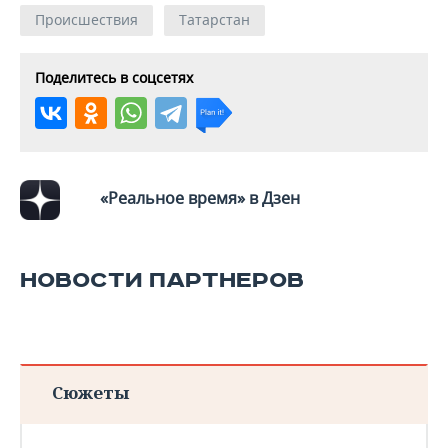
ВОДНЫЕ ВИДЫ СПОРТА
ОБРАЗОВАНИЕ
Происшествия
Татарстан
ХОККЕЙ С МЯЧОМ
ПРОИСШЕСТВИЯ
Поделитесь в соцсетях
«Реальное время» в Дзен
НОВОСТИ ПАРТНЕРОВ
Сюжеты