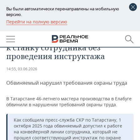
Вы были автоматически перенаправлены на мобильную
версию.
Перейти на полную версию
РЕГИОНЫ
ПРОИСШЕСТВИЯ
Татарстанца ждет суд за допуск
БАШКОРТОСТАН
НОВОСТИ
к станку сотрудника без
ТАТАРСТАН
АНАЛИТИКА
проведения инструктажа
УДМУРТИЯ
НОВОСТИ АНАЛИТИКИ
ЭКОНОМИКА
14:55, 03.06.2026
ДЕКЛАРАЦИИ О ДОХОДАХ
НОВОСТИ ЭКОНОМИКИ
ПРОМЫШЛЕННОСТЬ
Обвиняемый нарушил требования охраны труда
КОРОЛИ ГОСЗАКАЗА ПФО
ФИНАНСЫ
НОВОСТИ
НЕДВИЖИМОСТЬ
В Татарстане 46-летнего мастера производства в Елабуге
ПРОМЫШЛЕННОСТИ
обвинили в нарушении требований охраны труда.
ВУЗЫ ТАТАРСТАНА
БАНКИ
НОВОСТИ НЕДВИЖИМОСТИ
АВТО
АГРОПРОМ
Как сообщила пресс-служба СКР по Татарстану, 1
КОМУ ПРИНАДЛЕЖАТ
БЮДЖЕТ
НОВОСТИ АВТО
БИЗНЕС
октября 2025 года обвиняемый допустил к работе
ТОРГОВЫЕ ЦЕНТРЫ
МАШИНОСТРОЕНИЕ
на конвейерной линии сотрудника, который не
ТАТАРСТАНА
ИНВЕСТИЦИИ
НОВОСТИ БИЗНЕСА
ТЕХНОЛОГИИ
прошел соответствующий инструктаж по охране