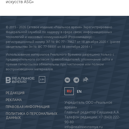
искусств ASG»
© 2015 - 2026 Сетевое издание «Реальное время» Зарегистрировано
Федеральной службой по надзору в сфере связи, информационных
технологий и массовых коммуникаций (Роскомнадзор) –
регистрационный номер ЭЛ № ФС 77 - 79627 от 18 декабря 2020 г. (ранее
свидетельство Эл № ФС 77-59331 от 18 сентября 2014 г.)
Использование материалов Реального Времени разрешено только с
предварительного согласия правообладателей, упоминание сайта и
прямая гиперссылка обязательны при частичном или полном
воспроизведении материалов.
18+
RU
EN
РЕДАКЦИЯ
РЕКЛАМА
Учредитель ООО «Реальное
ПРАВОВАЯ ИНФОРМАЦИЯ
время»
Главный редактор Саушина А.А.
ПОЛИТИКА О ПЕРСОНАЛЬНЫХ
Телефон редакции: +7 (843) 222-
ДАННЫХ
90-80
info@realnoevremya.ru