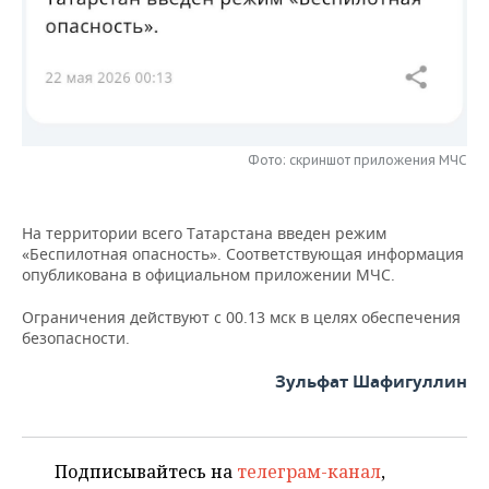
НЕФТЕХИМИЯ
РОЗНИЧНАЯ ТОРГОВЛЯ
НОВОСТИ ТЕХНОЛОГИЙ
МЕРОПРИЯТИЯ
НЕФТЬ
ТРАНСПОРТ
IT
НОВОСТИ МЕРОПРИЯТИЙ
СПОРТ
ОПК
УСЛУГИ
МЕДИА
ВЫЕЗДНАЯ РЕДАКЦИЯ
НОВОСТИ СПОРТА
ОБЩЕСТВО
ЭНЕРГЕТИКА
Фото: скриншот приложения МЧС
ТЕЛЕКОММУНИКАЦИИ
БИЗНЕС-БРАНЧИ
ФУТБОЛ
НОВОСТИ ОБЩЕСТВА
ФОТОГАЛЕРЕЯ
На территории всего Татарстана введен режим
ONLINE-КОНФЕРЕНЦИИ
ХОККЕЙ
ВЛАСТЬ
СЮЖЕТЫ
«Беспилотная опасность». Соответствующая информация
опубликована в официальном приложении МЧС.
ОТКРЫТАЯ ЛЕКЦИЯ
БАСКЕТБОЛ
ИНФРАСТРУКТУРА
СПРАВОЧНИК
Ограничения действуют с 00.13 мск в целях обеспечения
безопасности.
ВОЛЕЙБОЛ
ИСТОРИЯ
СПИСОК ПЕРСОН
ПОЛНАЯ ВЕРСИЯ
Зульфат Шафигуллин
КИБЕРСПОРТ
КУЛЬТУРА
СПИСОК КОМПАНИЙ
ФИГУРНОЕ КАТАНИЕ
МЕДИЦИНА
Подписывайтесь на
телеграм-канал
,