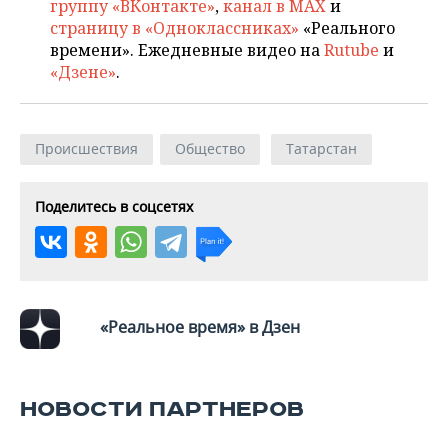
ВОДНЫЕ ВИДЫ СПОРТА
ОБРАЗОВАНИЕ
группу «ВКонтакте»
,
канал в MAX
и
страницу в «Одноклассниках»
«Реального
ХОККЕЙ С МЯЧОМ
ПРОИСШЕСТВИЯ
времени». Ежедневные видео на
Rutube
и
«Дзене»
.
Происшествия
Общество
Татарстан
Поделитесь в соцсетях
«Реальное время» в Дзен
НОВОСТИ ПАРТНЕРОВ