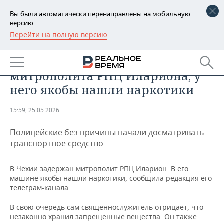
Вы были автоматически перенаправлены на мобильную
версию.
Перейти на полную версию
РЕГИОНЫ
ПРОИСШЕСТВИЯ
В Чехии задержали
БАШКОРТОСТАН
НОВОСТИ
митрополита РПЦ Илариона, у
ТАТАРСТАН
АНАЛИТИКА
него якобы нашли наркотики
УДМУРТИЯ
НОВОСТИ АНАЛИТИКИ
ЭКОНОМИКА
15:59, 25.05.2026
ДЕКЛАРАЦИИ О ДОХОДАХ
НОВОСТИ ЭКОНОМИКИ
ПРОМЫШЛЕННОСТЬ
Полицейские без причины начали досматривать
транспортное средство
КОРОЛИ ГОСЗАКАЗА ПФО
ФИНАНСЫ
НОВОСТИ
НЕДВИЖИМОСТЬ
ПРОМЫШЛЕННОСТИ
В Чехии задержан митрополит РПЦ Иларион. В его
ВУЗЫ ТАТАРСТАНА
БАНКИ
НОВОСТИ НЕДВИЖИМОСТИ
АВТО
машине якобы нашли наркотики, сообщила редакция его
АГРОПРОМ
телеграм-канала.
КОМУ ПРИНАДЛЕЖАТ
БЮДЖЕТ
НОВОСТИ АВТО
БИЗНЕС
ТОРГОВЫЕ ЦЕНТРЫ
МАШИНОСТРОЕНИЕ
В свою очередь сам священнослужитель отрицает, что
ТАТАРСТАНА
незаконно хранил запрещенные вещества. Он также
ИНВЕСТИЦИИ
НОВОСТИ БИЗНЕСА
ТЕХНОЛОГИИ