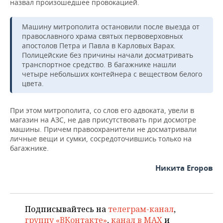
назвал произошедшее провокацией.
НЕФТЕХИМИЯ
РОЗНИЧНАЯ ТОРГОВЛЯ
НОВОСТИ ТЕХНОЛОГИЙ
МЕРОПРИЯТИЯ
НЕФТЬ
Машину митрополита остановили после выезда от
православного храма святых первоверховных
ТРАНСПОРТ
IT
НОВОСТИ МЕРОПРИЯТИЙ
СПОРТ
апостолов Петра и Павла в Карловых Варах.
ОПК
Полицейские без причины начали досматривать
УСЛУГИ
МЕДИА
ВЫЕЗДНАЯ РЕДАКЦИЯ
НОВОСТИ СПОРТА
ОБЩЕСТВО
транспортное средство. В багажнике нашли
ЭНЕРГЕТИКА
четыре небольших контейнера с веществом белого
цвета.
ТЕЛЕКОММУНИКАЦИИ
БИЗНЕС-БРАНЧИ
ФУТБОЛ
НОВОСТИ ОБЩЕСТВА
ФОТОГАЛЕРЕЯ
ONLINE-КОНФЕРЕНЦИИ
ХОККЕЙ
ВЛАСТЬ
СЮЖЕТЫ
При этом митрополита, со слов его адвоката, увели в
магазин на АЗС, не дав присутствовать при досмотре
машины. Причем правоохранители не досматривали
ОТКРЫТАЯ ЛЕКЦИЯ
БАСКЕТБОЛ
ИНФРАСТРУКТУРА
СПРАВОЧНИК
личные вещи и сумки, сосредоточившись только на
багажнике.
ВОЛЕЙБОЛ
ИСТОРИЯ
СПИСОК ПЕРСОН
ПОЛНАЯ ВЕРСИЯ
Никита Егоров
КИБЕРСПОРТ
КУЛЬТУРА
СПИСОК КОМПАНИЙ
ФИГУРНОЕ КАТАНИЕ
МЕДИЦИНА
Подписывайтесь на
телеграм-канал
,
группу «ВКонтакте»
,
канал в MAX
и