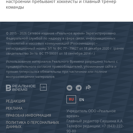
настроении пребывают хоккеисты и главный тренер
команды
© 2015 - 2026 Сетевое издание «Реальное время» Зарегистрировано
Федеральной службой по надзору в сфере связи, информационных
технологий и массовых коммуникаций (Роскомнадзор) –
регистрационный номер ЭЛ № ФС 77 - 79627 от 18 декабря 2020 г. (ранее
свидетельство Эл № ФС 77-59331 от 18 сентября 2014 г.)
Использование материалов Реального Времени разрешено только с
предварительного согласия правообладателей, упоминание сайта и
прямая гиперссылка обязательны при частичном или полном
воспроизведении материалов.
18+
RU
EN
РЕДАКЦИЯ
РЕКЛАМА
Учредитель ООО «Реальное
ПРАВОВАЯ ИНФОРМАЦИЯ
время»
Главный редактор Саушина А.А.
ПОЛИТИКА О ПЕРСОНАЛЬНЫХ
Телефон редакции: +7 (843) 222-
ДАННЫХ
90-80