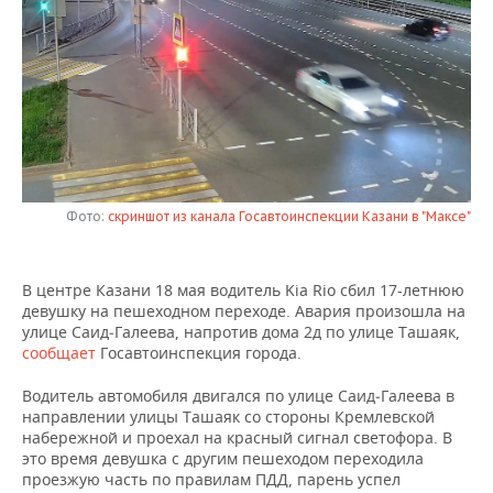
НЕФТЕХИМИЯ
РОЗНИЧНАЯ ТОРГОВЛЯ
НОВОСТИ ТЕХНОЛОГИЙ
МЕРОПРИЯТИЯ
НЕФТЬ
ТРАНСПОРТ
IT
НОВОСТИ МЕРОПРИЯТИЙ
СПОРТ
ОПК
УСЛУГИ
МЕДИА
ВЫЕЗДНАЯ РЕДАКЦИЯ
НОВОСТИ СПОРТА
ОБЩЕСТВО
ЭНЕРГЕТИКА
ТЕЛЕКОММУНИКАЦИИ
БИЗНЕС-БРАНЧИ
ФУТБОЛ
НОВОСТИ ОБЩЕСТВА
ФОТОГАЛЕРЕЯ
Фото:
скриншот из канала Госавтоинспекции Казани в "Максе"
ONLINE-КОНФЕРЕНЦИИ
ХОККЕЙ
ВЛАСТЬ
СЮЖЕТЫ
В центре Казани 18 мая водитель Kia Rio сбил 17-летнюю
ОТКРЫТАЯ ЛЕКЦИЯ
БАСКЕТБОЛ
ИНФРАСТРУКТУРА
СПРАВОЧНИК
девушку на пешеходном переходе. Авария произошла на
улице Саид‑Галеева, напротив дома 2д по улице Ташаяк,
ВОЛЕЙБОЛ
ИСТОРИЯ
СПИСОК ПЕРСОН
ПОЛНАЯ ВЕРСИЯ
сообщает
Госавтоинспекция города.
КИБЕРСПОРТ
КУЛЬТУРА
СПИСОК КОМПАНИЙ
Водитель автомобиля двигался по улице Саид‑Галеева в
направлении улицы Ташаяк со стороны Кремлевской
набережной и проехал на красный сигнал светофора. В
ФИГУРНОЕ КАТАНИЕ
МЕДИЦИНА
это время девушка с другим пешеходом переходила
проезжую часть по правилам ПДД, парень успел