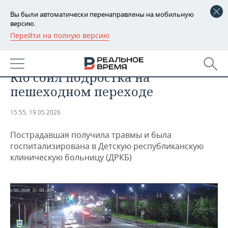
Вы были автоматически перенаправлены на мобильную
версию.
Перейти на полную версию
РЕГИОНЫ
ПРОИСШЕСТВИЯ
В центре Казани водитель Kia
БАШКОРТОСТАН
НОВОСТИ
Rio сбил подростка на
ТАТАРСТАН
АНАЛИТИКА
пешеходном переходе
УДМУРТИЯ
НОВОСТИ АНАЛИТИКИ
ЭКОНОМИКА
15:55, 19.05.2026
ДЕКЛАРАЦИИ О ДОХОДАХ
НОВОСТИ ЭКОНОМИКИ
ПРОМЫШЛЕННОСТЬ
Пострадавшая получила травмы и была
госпитализирована в Детскую республиканскую
КОРОЛИ ГОСЗАКАЗА ПФО
ФИНАНСЫ
НОВОСТИ
НЕДВИЖИМОСТЬ
клиническую больницу (ДРКБ)
ПРОМЫШЛЕННОСТИ
ВУЗЫ ТАТАРСТАНА
БАНКИ
НОВОСТИ НЕДВИЖИМОСТИ
АВТО
АГРОПРОМ
КОМУ ПРИНАДЛЕЖАТ
БЮДЖЕТ
НОВОСТИ АВТО
БИЗНЕС
ТОРГОВЫЕ ЦЕНТРЫ
МАШИНОСТРОЕНИЕ
ТАТАРСТАНА
ИНВЕСТИЦИИ
НОВОСТИ БИЗНЕСА
ТЕХНОЛОГИИ