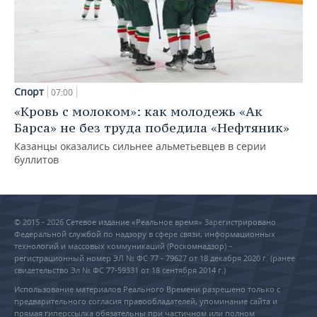
Спорт
07:00
«Кровь с молоком»: как молодежь «Ак
Барса» не без труда победила «Нефтяник»
Казанцы оказались сильнее альметьевцев в серии
буллитов
© 2015 - 2026 Сетевое издание «Реальное время» Зарегистрировано
Федеральной службой по надзору в сфере связи, информационных
технологий и массовых коммуникаций (Роскомнадзор) –
регистрационный номер ЭЛ № ФС 77 - 79627 от 18 декабря 2020 г. (ранее
свидетельство Эл № ФС 77-59331 от 18 сентября 2014 г.)
Использование материалов Реального Времени разрешено только с
предварительного согласия правообладателей, упоминание сайта и
прямая гиперссылка обязательны при частичном или полном