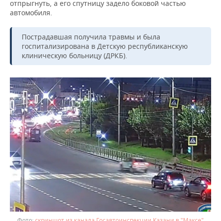
ВОДНЫЕ ВИДЫ СПОРТА
ОБРАЗОВАНИЕ
отпрыгнуть, а его спутницу задело боковой частью
автомобиля.
ХОККЕЙ С МЯЧОМ
ПРОИСШЕСТВИЯ
Пострадавшая получила травмы и была
госпитализирована в Детскую республиканскую
клиническую больницу (ДРКБ).
скриншот из канала Госавтоинспекции Казани в "Максе"