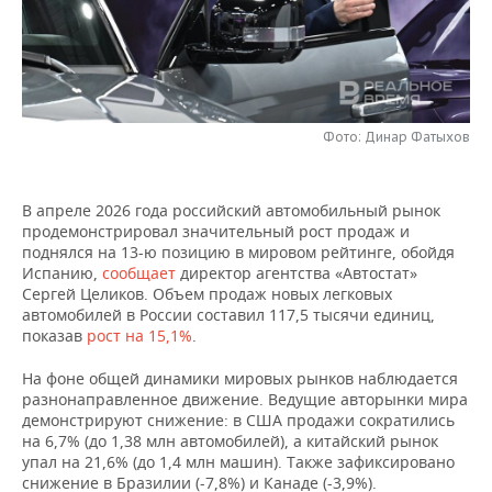
НЕФТЕХИМИЯ
РОЗНИЧНАЯ ТОРГОВЛЯ
НОВОСТИ ТЕХНОЛОГИЙ
МЕРОПРИЯТИЯ
НЕФТЬ
ТРАНСПОРТ
IT
НОВОСТИ МЕРОПРИЯТИЙ
СПОРТ
ОПК
Фото: Динар Фатыхов
УСЛУГИ
МЕДИА
ВЫЕЗДНАЯ РЕДАКЦИЯ
НОВОСТИ СПОРТА
ОБЩЕСТВО
ЭНЕРГЕТИКА
ТЕЛЕКОММУНИКАЦИИ
БИЗНЕС-БРАНЧИ
ФУТБОЛ
НОВОСТИ ОБЩЕСТВА
ФОТОГАЛЕРЕЯ
В апреле 2026 года российский автомобильный рынок
продемонстрировал значительный рост продаж и
ONLINE-КОНФЕРЕНЦИИ
ХОККЕЙ
ВЛАСТЬ
СЮЖЕТЫ
поднялся на 13-ю позицию в мировом рейтинге, обойдя
Испанию,
сообщает
директор агентства «Автостат»
ОТКРЫТАЯ ЛЕКЦИЯ
БАСКЕТБОЛ
ИНФРАСТРУКТУРА
Сергей Целиков. Объем продаж новых легковых
СПРАВОЧНИК
автомобилей в России составил 117,5 тысячи единиц,
показав
рост на 15,1%
.
ВОЛЕЙБОЛ
ИСТОРИЯ
СПИСОК ПЕРСОН
ПОЛНАЯ ВЕРСИЯ
На фоне общей динамики мировых рынков наблюдается
КИБЕРСПОРТ
КУЛЬТУРА
СПИСОК КОМПАНИЙ
разнонаправленное движение. Ведущие авторынки мира
демонстрируют снижение: в США продажи сократились
на 6,7% (до 1,38 млн автомобилей), а китайский рынок
ФИГУРНОЕ КАТАНИЕ
МЕДИЦИНА
упал на 21,6% (до 1,4 млн машин). Также зафиксировано
снижение в Бразилии (-7,8%) и Канаде (-3,9%).