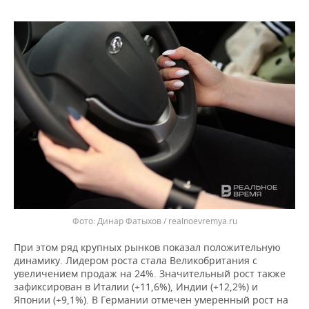
ВОДНЫЕ ВИДЫ СПОРТА
ОБРАЗОВАНИЕ
ХОККЕЙ С МЯЧОМ
ПРОИСШЕСТВИЯ
Динар Фатыхов / realnoevremya.ru
При этом ряд крупных рынков показал положительную
динамику. Лидером роста стала Великобритания с
увеличением продаж на 24%. Значительный рост также
зафиксирован в Италии (+11,6%), Индии (+12,2%) и
Японии (+9,1%). В Германии отмечен умеренный рост на