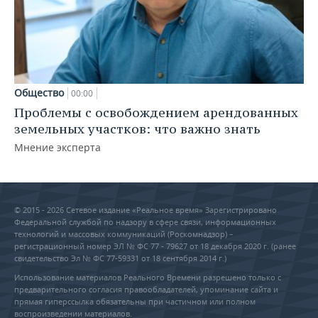
Общество
00:00
Проблемы с освобождением арендованных
земельных участков: что важно знать
Мнение эксперта
© 2015 - 2026 Сетевое издание «Реальное время» Зарегистрировано
Федеральной службой по надзору в сфере связи, информационных
технологий и массовых коммуникаций (Роскомнадзор) –
регистрационный номер ЭЛ № ФС 77 - 79627 от 18 декабря 2020 г. (ранее
свидетельство Эл № ФС 77-59331 от 18 сентября 2014 г.)
Использование материалов Реального Времени разрешено только с
предварительного согласия правообладателей, упоминание сайта и
прямая гиперссылка обязательны при частичном или полном
воспроизведении материалов.