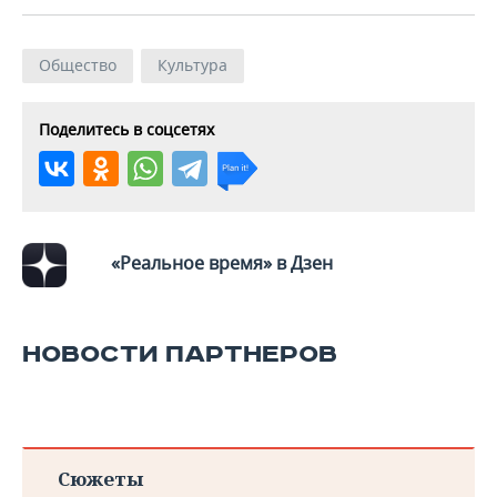
ВОДНЫЕ ВИДЫ СПОРТА
ОБРАЗОВАНИЕ
ХОККЕЙ С МЯЧОМ
ПРОИСШЕСТВИЯ
Общество
Культура
Поделитесь в соцсетях
«Реальное время» в Дзен
НОВОСТИ ПАРТНЕРОВ
Сюжеты