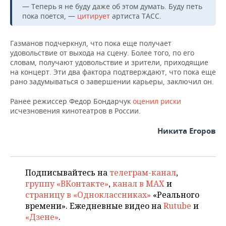
НЕФТЕХИМИЯ
— Теперь я не буду даже об этом думать. Буду петь
пока поется, —
цитирует
артиста ТАСС.
РОЗНИЧНАЯ ТОРГОВЛЯ
НОВОСТИ ТЕХНОЛОГИЙ
МЕРОПРИЯТИЯ
НЕФТЬ
ТРАНСПОРТ
IT
НОВОСТИ МЕРОПРИЯТИЙ
СПОРТ
Газманов подчеркнул, что пока еще получает
ОПК
удовольствие от выхода на сцену. Более того, по его
словам, получают удовольствие и зрители, приходящие
УСЛУГИ
МЕДИА
ВЫЕЗДНАЯ РЕДАКЦИЯ
НОВОСТИ СПОРТА
ОБЩЕСТВО
на концерт. Эти два фактора подтверждают, что пока еще
ЭНЕРГЕТИКА
рано задумываться о завершении карьеры, заключил он.
ТЕЛЕКОММУНИКАЦИИ
БИЗНЕС-БРАНЧИ
ФУТБОЛ
НОВОСТИ ОБЩЕСТВА
ФОТОГАЛЕРЕЯ
Ранее режиссер Федор Бондарчук
оценил риски
исчезновения кинотеатров в России.
ONLINE-КОНФЕРЕНЦИИ
ХОККЕЙ
ВЛАСТЬ
СЮЖЕТЫ
Никита Егоров
ОТКРЫТАЯ ЛЕКЦИЯ
БАСКЕТБОЛ
ИНФРАСТРУКТУРА
СПРАВОЧНИК
ВОЛЕЙБОЛ
ИСТОРИЯ
СПИСОК ПЕРСОН
ПОЛНАЯ ВЕРСИЯ
Подписывайтесь на
телеграм-канал
,
КИБЕРСПОРТ
КУЛЬТУРА
СПИСОК КОМПАНИЙ
группу «ВКонтакте»
,
канал в MAX
и
страницу в «Одноклассниках»
«Реального
ФИГУРНОЕ КАТАНИЕ
МЕДИЦИНА
времени». Ежедневные видео на
Rutube
и
«Дзене»
.