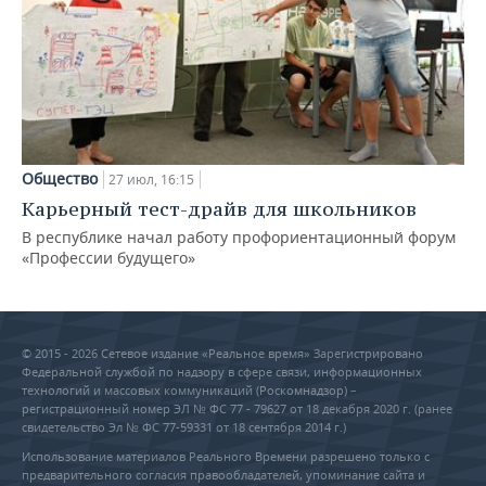
Общество
27 июл, 16:15
Карьерный тест-драйв для школьников
В республике начал работу профориентационный форум
«Профессии будущего»
© 2015 - 2026 Сетевое издание «Реальное время» Зарегистрировано
Федеральной службой по надзору в сфере связи, информационных
технологий и массовых коммуникаций (Роскомнадзор) –
регистрационный номер ЭЛ № ФС 77 - 79627 от 18 декабря 2020 г. (ранее
свидетельство Эл № ФС 77-59331 от 18 сентября 2014 г.)
Использование материалов Реального Времени разрешено только с
предварительного согласия правообладателей, упоминание сайта и