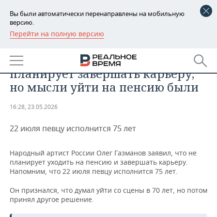
Вы были автоматически перенаправлены на мобильную
версию.
Перейти на полную версию
РЕГИОНЫ
ОБЩЕСТВО
Газманов заявил, что еще не
БАШКОРТОСТАН
НОВОСТИ
планирует завершать карьеру,
ТАТАРСТАН
АНАЛИТИКА
но мысли уйти на пенсию были
УДМУРТИЯ
НОВОСТИ АНАЛИТИКИ
ЭКОНОМИКА
16:28, 23.05.2026
ДЕКЛАРАЦИИ О ДОХОДАХ
НОВОСТИ ЭКОНОМИКИ
ПРОМЫШЛЕННОСТЬ
22 июля певцу исполнится 75 лет
КОРОЛИ ГОСЗАКАЗА ПФО
ФИНАНСЫ
НОВОСТИ
НЕДВИЖИМОСТЬ
Народный артист России Олег Газманов заявил, что не
ПРОМЫШЛЕННОСТИ
планирует уходить на пенсию и завершать карьеру.
ВУЗЫ ТАТАРСТАНА
БАНКИ
НОВОСТИ НЕДВИЖИМОСТИ
АВТО
Напомним, что 22 июля певцу исполнится 75 лет.
АГРОПРОМ
Он признался, что думал уйти со сцены в 70 лет, но потом
КОМУ ПРИНАДЛЕЖАТ
БЮДЖЕТ
НОВОСТИ АВТО
БИЗНЕС
ТОРГОВЫЕ ЦЕНТРЫ
МАШИНОСТРОЕНИЕ
принял другое решение.
ТАТАРСТАНА
ИНВЕСТИЦИИ
НОВОСТИ БИЗНЕСА
ТЕХНОЛОГИИ