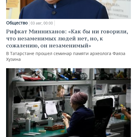
Общество
03 авг, 00:00
Рифкат Минниханов: «Как бы ни говорили,
что незаменимых людей нет, но, к
сожалению, он незаменимый»
В Татарстане прошел семинар памяти археолога Фаяза
Хузина