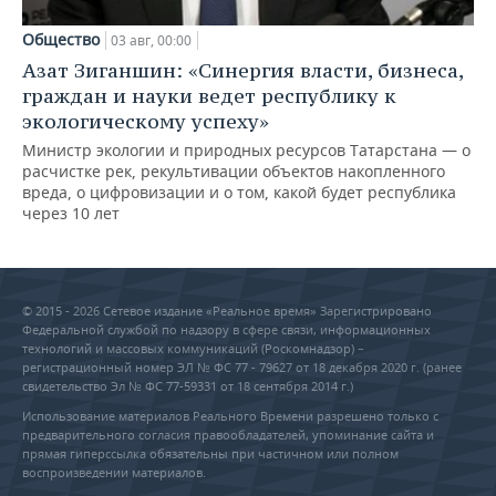
Общество
03 авг, 00:00
Азат Зиганшин: «Синергия власти, бизнеса,
граждан и науки ведет республику к
экологическому успеху»
Министр экологии и природных ресурсов Татарстана — о
расчистке рек, рекультивации объектов накопленного
вреда, о цифровизации и о том, какой будет республика
через 10 лет
© 2015 - 2026 Сетевое издание «Реальное время» Зарегистрировано
Федеральной службой по надзору в сфере связи, информационных
технологий и массовых коммуникаций (Роскомнадзор) –
регистрационный номер ЭЛ № ФС 77 - 79627 от 18 декабря 2020 г. (ранее
свидетельство Эл № ФС 77-59331 от 18 сентября 2014 г.)
Использование материалов Реального Времени разрешено только с
предварительного согласия правообладателей, упоминание сайта и
прямая гиперссылка обязательны при частичном или полном
воспроизведении материалов.