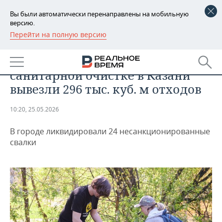
Вы были автоматически перенаправлены на мобильную
версию.
Перейти на полную версию
РЕГИОНЫ
ОБЩЕСТВО
За время двухмесячника по
БАШКОРТОСТАН
НОВОСТИ
санитарной очистке в Казани
ТАТАРСТАН
АНАЛИТИКА
вывезли 296 тыс. куб. м отходов
УДМУРТИЯ
НОВОСТИ АНАЛИТИКИ
ЭКОНОМИКА
10:20, 25.05.2026
ДЕКЛАРАЦИИ О ДОХОДАХ
НОВОСТИ ЭКОНОМИКИ
ПРОМЫШЛЕННОСТЬ
В городе ликвидировали 24 несанкционированные
свалки
КОРОЛИ ГОСЗАКАЗА ПФО
ФИНАНСЫ
НОВОСТИ
НЕДВИЖИМОСТЬ
ПРОМЫШЛЕННОСТИ
ВУЗЫ ТАТАРСТАНА
БАНКИ
НОВОСТИ НЕДВИЖИМОСТИ
АВТО
АГРОПРОМ
КОМУ ПРИНАДЛЕЖАТ
БЮДЖЕТ
НОВОСТИ АВТО
БИЗНЕС
ТОРГОВЫЕ ЦЕНТРЫ
МАШИНОСТРОЕНИЕ
ТАТАРСТАНА
ИНВЕСТИЦИИ
НОВОСТИ БИЗНЕСА
ТЕХНОЛОГИИ