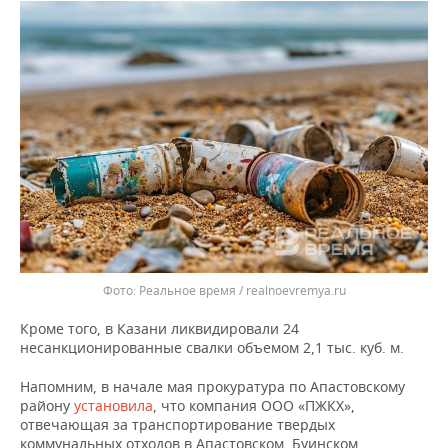
ВОДНЫЕ ВИДЫ СПОРТА
ОБРАЗОВАНИЕ
ХОККЕЙ С МЯЧОМ
ПРОИСШЕСТВИЯ
Реальное время / realnoevremya.ru
Кроме того, в Казани ликвидировали 24
несанкционированные свалки объемом 2,1 тыс. куб. м.
Напомним, в начале мая прокуратура по Апастовскому
району
установила
, что компания ООО «ПЖКХ»,
отвечающая за транспортирование твердых
коммунальных отходов в Апастовском, Буинском,