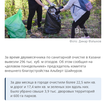
НЕФТЕХИМИЯ
РОЗНИЧНАЯ ТОРГОВЛЯ
НОВОСТИ ТЕХНОЛОГИЙ
МЕРОПРИЯТИЯ
НЕФТЬ
ТРАНСПОРТ
IT
НОВОСТИ МЕРОПРИЯТИЙ
СПОРТ
ОПК
УСЛУГИ
МЕДИА
ВЫЕЗДНАЯ РЕДАКЦИЯ
НОВОСТИ СПОРТА
ОБЩЕСТВО
ЭНЕРГЕТИКА
ТЕЛЕКОММУНИКАЦИИ
БИЗНЕС-БРАНЧИ
ФУТБОЛ
НОВОСТИ ОБЩЕСТВА
ФОТОГАЛЕРЕЯ
Фото: Динар Фатыхов
ONLINE-КОНФЕРЕНЦИИ
ХОККЕЙ
ВЛАСТЬ
СЮЖЕТЫ
За время двухмесячника по санитарной очистке в Казани
вывезли 296 тыс. куб. м отходов. Об этом сообщил на
ОТКРЫТАЯ ЛЕКЦИЯ
БАСКЕТБОЛ
ИНФРАСТРУКТУРА
СПРАВОЧНИК
«деловом понедельнике» председатель комитета
внешнего благоустройства Альберт Шайнуров.
ВОЛЕЙБОЛ
ИСТОРИЯ
СПИСОК ПЕРСОН
ПОЛНАЯ ВЕРСИЯ
За два месяца в городе очистили более 22,5 млн кв.
КИБЕРСПОРТ
КУЛЬТУРА
СПИСОК КОМПАНИЙ
м дорог и 17,4 млн кв. м зеленых зон вдоль них.
Было убрано свыше 3,9 тыс. дворовых территорий
ФИГУРНОЕ КАТАНИЕ
МЕДИЦИНА
и 600 га парков.