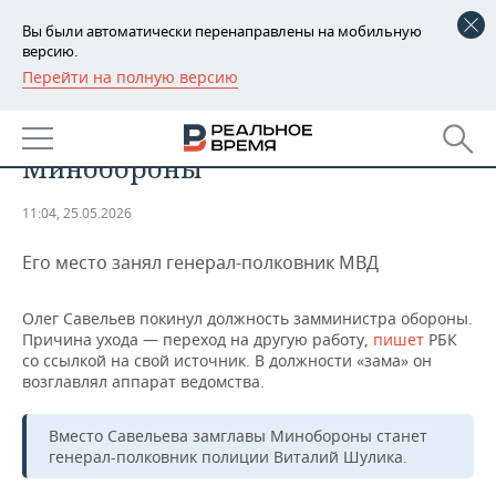
Вы были автоматически перенаправлены на мобильную
версию.
Перейти на полную версию
РЕГИОНЫ
ОБЩЕСТВО
Савельев покинул пост замглавы
БАШКОРТОСТАН
НОВОСТИ
Минобороны
ТАТАРСТАН
АНАЛИТИКА
11:04, 25.05.2026
УДМУРТИЯ
НОВОСТИ АНАЛИТИКИ
ЭКОНОМИКА
Его место занял генерал-полковник МВД
ДЕКЛАРАЦИИ О ДОХОДАХ
НОВОСТИ ЭКОНОМИКИ
ПРОМЫШЛЕННОСТЬ
Олег Савельев покинул должность замминистра обороны.
КОРОЛИ ГОСЗАКАЗА ПФО
ФИНАНСЫ
НОВОСТИ
НЕДВИЖИМОСТЬ
Причина ухода — переход на другую работу,
пишет
РБК
ПРОМЫШЛЕННОСТИ
со ссылкой на свой источник. В должности «зама» он
возглавлял аппарат ведомства.
ВУЗЫ ТАТАРСТАНА
БАНКИ
НОВОСТИ НЕДВИЖИМОСТИ
АВТО
АГРОПРОМ
КОМУ ПРИНАДЛЕЖАТ
БЮДЖЕТ
НОВОСТИ АВТО
БИЗНЕС
Вместо Савельева замглавы Минобороны станет
ТОРГОВЫЕ ЦЕНТРЫ
МАШИНОСТРОЕНИЕ
генерал-полковник полиции Виталий Шулика.
ТАТАРСТАНА
ИНВЕСТИЦИИ
НОВОСТИ БИЗНЕСА
ТЕХНОЛОГИИ