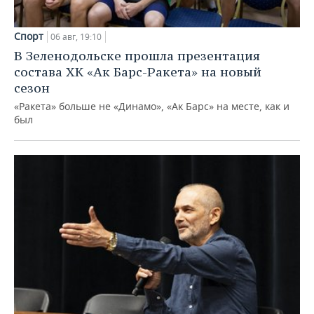
Спорт
06 авг, 19:10
В Зеленодольске прошла презентация
состава ХК «Ак Барс-Ракета» на новый
сезон
«Ракета» больше не «Динамо», «Ак Барс» на месте, как и
был