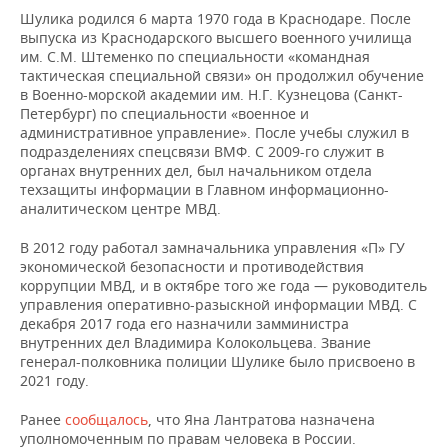
НЕФТЕХИМИЯ
Шулика родился 6 марта 1970 года в Краснодаре. После
РОЗНИЧНАЯ ТОРГОВЛЯ
НОВОСТИ ТЕХНОЛОГИЙ
МЕРОПРИЯТИЯ
выпуска из Краснодарского высшего военного училища
НЕФТЬ
им. С.М. Штеменко по специальности «командная
тактическая специальной связи» он продолжил обучение
ТРАНСПОРТ
IT
НОВОСТИ МЕРОПРИЯТИЙ
СПОРТ
в Военно-морской академии им. Н.Г. Кузнецова (Санкт-
ОПК
Петербург) по специальности «военное и
УСЛУГИ
МЕДИА
ВЫЕЗДНАЯ РЕДАКЦИЯ
НОВОСТИ СПОРТА
ОБЩЕСТВО
административное управление». После учебы служил в
ЭНЕРГЕТИКА
подразделениях спецсвязи ВМФ. С 2009-го служит в
органах внутренних дел, был начальником отдела
ТЕЛЕКОММУНИКАЦИИ
БИЗНЕС-БРАНЧИ
ФУТБОЛ
НОВОСТИ ОБЩЕСТВА
ФОТОГАЛЕРЕЯ
техзащиты информации в Главном информационно-
аналитическом центре МВД.
ONLINE-КОНФЕРЕНЦИИ
ХОККЕЙ
ВЛАСТЬ
СЮЖЕТЫ
В 2012 году работал замначальника управления «П» ГУ
экономической безопасности и противодействия
ОТКРЫТАЯ ЛЕКЦИЯ
БАСКЕТБОЛ
ИНФРАСТРУКТУРА
СПРАВОЧНИК
коррупции МВД, и в октябре того же года — руководитель
управления оперативно-разыскной информации МВД. С
ВОЛЕЙБОЛ
ИСТОРИЯ
СПИСОК ПЕРСОН
ПОЛНАЯ ВЕРСИЯ
декабря 2017 года его назначили замминистра
внутренних дел Владимира Колокольцева. Звание
КИБЕРСПОРТ
КУЛЬТУРА
СПИСОК КОМПАНИЙ
генерал-полковника полиции Шулике было присвоено в
2021 году.
ФИГУРНОЕ КАТАНИЕ
МЕДИЦИНА
Ранее
сообщалось
, что Яна Лантратова назначена
уполномоченным по правам человека в России.