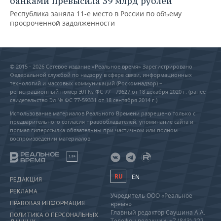
банками превысила 39 млрд рублей
Республика заняла 11-е место в России по объему
просроченной задолженности
© 2015 - 2026 Сетевое издание «Реальное время» Зарегистрировано
Федеральной службой по надзору в сфере связи, информационных
технологий и массовых коммуникаций (Роскомнадзор) –
регистрационный номер ЭЛ № ФС 77 - 79627 от 18 декабря 2020 г. (ранее
свидетельство Эл № ФС 77-59331 от 18 сентября 2014 г.)
Использование материалов Реального Времени разрешено только с
предварительного согласия правообладателей, упоминание сайта и
прямая гиперссылка обязательны при частичном или полном
воспроизведении материалов.
18+
RU
EN
РЕДАКЦИЯ
РЕКЛАМА
Учредитель ООО «Реальное
ПРАВОВАЯ ИНФОРМАЦИЯ
время»
Главный редактор Саушина А.А.
ПОЛИТИКА О ПЕРСОНАЛЬНЫХ
Телефон редакции: +7 (843) 222-