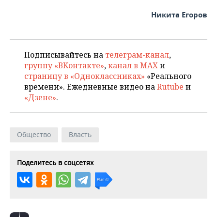
ВОДНЫЕ ВИДЫ СПОРТА
ОБРАЗОВАНИЕ
Никита Егоров
ХОККЕЙ С МЯЧОМ
ПРОИСШЕСТВИЯ
Подписывайтесь на
телеграм-канал
,
группу «ВКонтакте»
,
канал в MAX
и
страницу в «Одноклассниках»
«Реального
времени». Ежедневные видео на
Rutube
и
«Дзене»
.
Общество
Власть
Поделитесь в соцсетях