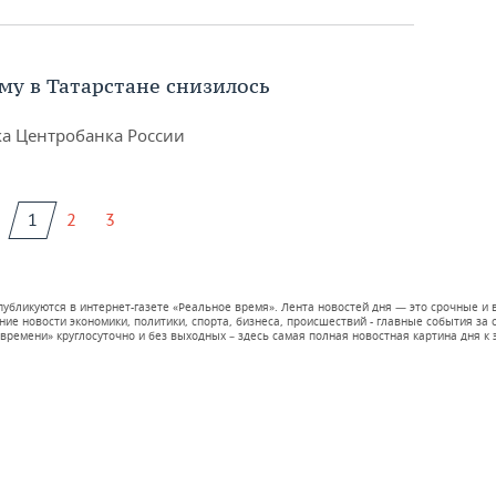
му в Татарстане снизилось
ка Центробанка России
1
2
3
 публикуются в интернет-газете «Реальное время». Лента новостей дня — это срочные
е новости экономики, политики, спорта, бизнеса, происшествий - главные события за се
времени» круглосуточно и без выходных – здесь самая полная новостная картина дня к э