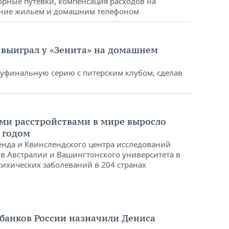
торные путевки, компенсация расходов на
ание жильем и домашним телефоном
 выиграл у «Зенита» на домашнем
уфинальную серию с питерским клубом, сделав
ми расстройствами в мире выросло
 годом
енда и Квинслендского центра исследований
 в Австралии и Вашингтонского университета в
ихических заболеваний в 204 странах
банков России назначили Дениса