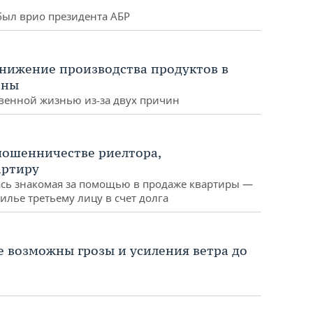
был врио президента АБР
снижение производства продуктов в
ены
твенной жизнью из-за двух причин
мошенничестве риелтора,
артиру
ась знакомая за помощью в продаже квартиры —
лье третьему лицу в счет долга
е возможны грозы и усиления ветра до