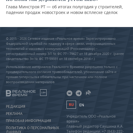
Глава Минстроя РТ — об итогах полугодия у строителей,
падении продаж новостроек и новом всплеске сделок
© 2015 - 2026 Сетевое издание «Реальное время» Зарегистрировано
Федеральной службой по надзору в сфере связи, информационных
технологий и массовых коммуникаций (Роскомнадзор) –
регистрационный номер ЭЛ № ФС 77 - 79627 от 18 декабря 2020 г. (ранее
свидетельство Эл № ФС 77-59331 от 18 сентября 2014 г.)
Использование материалов Реального Времени разрешено только с
предварительного согласия правообладателей, упоминание сайта и
прямая гиперссылка обязательны при частичном или полном
воспроизведении материалов.
18+
RU
EN
РЕДАКЦИЯ
РЕКЛАМА
Учредитель ООО «Реальное
ПРАВОВАЯ ИНФОРМАЦИЯ
время»
Главный редактор Саушина А.А.
ПОЛИТИКА О ПЕРСОНАЛЬНЫХ
Телефон редакции: +7 (843) 222-
ДАННЫХ