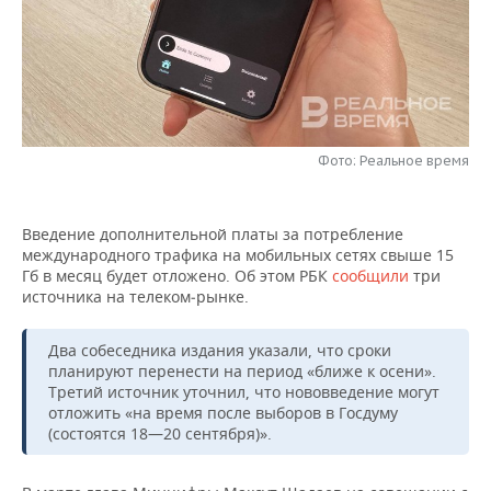
НЕФТЕХИМИЯ
РОЗНИЧНАЯ ТОРГОВЛЯ
НОВОСТИ ТЕХНОЛОГИЙ
МЕРОПРИЯТИЯ
НЕФТЬ
ТРАНСПОРТ
IT
НОВОСТИ МЕРОПРИЯТИЙ
СПОРТ
ОПК
УСЛУГИ
МЕДИА
ВЫЕЗДНАЯ РЕДАКЦИЯ
НОВОСТИ СПОРТА
ОБЩЕСТВО
ЭНЕРГЕТИКА
Фото: Реальное время
ТЕЛЕКОММУНИКАЦИИ
БИЗНЕС-БРАНЧИ
ФУТБОЛ
НОВОСТИ ОБЩЕСТВА
ФОТОГАЛЕРЕЯ
Введение дополнительной платы за потребление
ONLINE-КОНФЕРЕНЦИИ
ХОККЕЙ
ВЛАСТЬ
СЮЖЕТЫ
международного трафика на мобильных сетях свыше 15
Гб в месяц будет отложено. Об этом РБК
сообщили
три
ОТКРЫТАЯ ЛЕКЦИЯ
БАСКЕТБОЛ
ИНФРАСТРУКТУРА
СПРАВОЧНИК
источника на телеком‑рынке.
ВОЛЕЙБОЛ
ИСТОРИЯ
СПИСОК ПЕРСОН
ПОЛНАЯ ВЕРСИЯ
Два собеседника издания указали, что сроки
планируют перенести на период «ближе к осени».
Третий источник уточнил, что нововведение могут
КИБЕРСПОРТ
КУЛЬТУРА
СПИСОК КОМПАНИЙ
отложить «на время после выборов в Госдуму
(состоятся 18—20 сентября)».
ФИГУРНОЕ КАТАНИЕ
МЕДИЦИНА