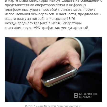
В марте глава Минцифры Максут Шадаев на совещании с
ВОДНЫЕ ВИДЫ СПОРТА
ОБРАЗОВАНИЕ
представителями операторов связи и цифровых
платформ выступил с просьбой принять меры против
ХОККЕЙ С МЯЧОМ
ПРОИСШЕСТВИЯ
использования VPN‑сервисов. В частности, предлагалось
ввести плату за потребление свыше 15 Гб
международного трафика в месяц: операторы
классифицируют VPN‑трафик как международный.
Динар Фатыхов / realnoevremya.ru