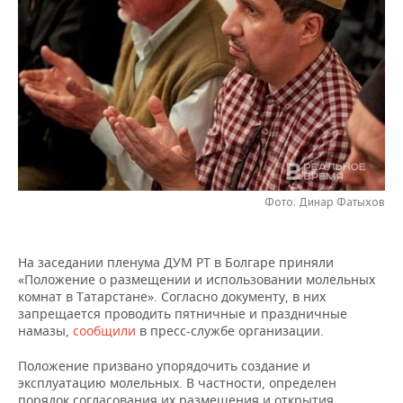
НЕФТЕХИМИЯ
РОЗНИЧНАЯ ТОРГОВЛЯ
НОВОСТИ ТЕХНОЛОГИЙ
МЕРОПРИЯТИЯ
НЕФТЬ
ТРАНСПОРТ
IT
НОВОСТИ МЕРОПРИЯТИЙ
СПОРТ
ОПК
УСЛУГИ
МЕДИА
ВЫЕЗДНАЯ РЕДАКЦИЯ
НОВОСТИ СПОРТА
ОБЩЕСТВО
ЭНЕРГЕТИКА
ТЕЛЕКОММУНИКАЦИИ
БИЗНЕС-БРАНЧИ
ФУТБОЛ
НОВОСТИ ОБЩЕСТВА
ФОТОГАЛЕРЕЯ
ONLINE-КОНФЕРЕНЦИИ
ХОККЕЙ
ВЛАСТЬ
СЮЖЕТЫ
Фото: Динар Фатыхов
ОТКРЫТАЯ ЛЕКЦИЯ
БАСКЕТБОЛ
ИНФРАСТРУКТУРА
СПРАВОЧНИК
На заседании пленума ДУМ РТ в Болгаре приняли
«Положение о размещении и использовании молельных
ВОЛЕЙБОЛ
ИСТОРИЯ
СПИСОК ПЕРСОН
ПОЛНАЯ ВЕРСИЯ
комнат в Татарстане». Согласно документу, в них
запрещается проводить пятничные и праздничные
КИБЕРСПОРТ
КУЛЬТУРА
СПИСОК КОМПАНИЙ
намазы,
сообщили
в пресс-службе организации.
ФИГУРНОЕ КАТАНИЕ
МЕДИЦИНА
Положение призвано упорядочить создание и
эксплуатацию молельных. В частности, определен
порядок согласования их размещения и открытия,