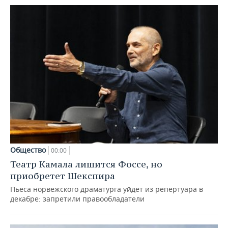
Общество
00:00
Театр Камала лишится Фоссе, но
приобретет Шекспира
Пьеса норвежского драматурга уйдет из репертуара в
декабре: запретили правообладатели