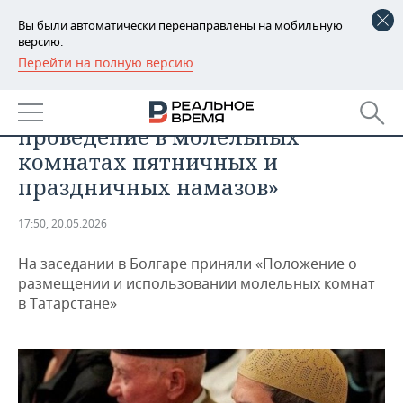
Вы были автоматически перенаправлены на мобильную
версию.
Перейти на полную версию
РЕГИОНЫ
ОБЩЕСТВО
ДУМ РТ: «Недопустимо
БАШКОРТОСТАН
НОВОСТИ
проведение в молельных
ТАТАРСТАН
АНАЛИТИКА
комнатах пятничных и
праздничных намазов»
УДМУРТИЯ
НОВОСТИ АНАЛИТИКИ
ЭКОНОМИКА
17:50, 20.05.2026
ДЕКЛАРАЦИИ О ДОХОДАХ
НОВОСТИ ЭКОНОМИКИ
ПРОМЫШЛЕННОСТЬ
На заседании в Болгаре приняли «Положение о
КОРОЛИ ГОСЗАКАЗА ПФО
ФИНАНСЫ
НОВОСТИ
НЕДВИЖИМОСТЬ
размещении и использовании молельных комнат
ПРОМЫШЛЕННОСТИ
в Татарстане»
ВУЗЫ ТАТАРСТАНА
БАНКИ
НОВОСТИ НЕДВИЖИМОСТИ
АВТО
АГРОПРОМ
КОМУ ПРИНАДЛЕЖАТ
БЮДЖЕТ
НОВОСТИ АВТО
БИЗНЕС
ТОРГОВЫЕ ЦЕНТРЫ
МАШИНОСТРОЕНИЕ
ТАТАРСТАНА
ИНВЕСТИЦИИ
НОВОСТИ БИЗНЕСА
ТЕХНОЛОГИИ