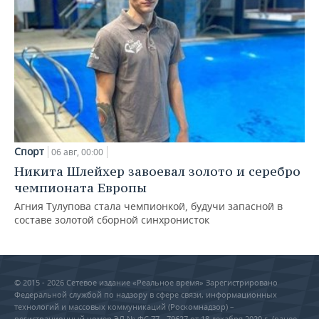
Спорт
06 авг, 00:00
Никита Шлейхер завоевал золото и серебро
чемпионата Европы
Агния Тулупова стала чемпионкой, будучи запасной в
составе золотой сборной синхронисток
© 2015 - 2026 Сетевое издание «Реальное время» Зарегистрировано
Федеральной службой по надзору в сфере связи, информационных
технологий и массовых коммуникаций (Роскомнадзор) –
регистрационный номер ЭЛ № ФС 77 - 79627 от 18 декабря 2020 г. (ранее