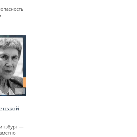
зопасность
ь
ленькой
Гинзбург —
заметно