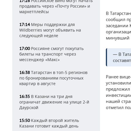
Российское вино могут начать
17:28
продавать через «Почту России» и
маркетплейсы
В Татарста
сообщил пр
Меры поддержки для
17:14
заседании 
Wildberries могут объявить на
организаци
следующей неделе
минувший 
Россияне смогут покупать
17:00
— В Тат
билеты на транспорт через
мессенджер «Макс»
составят
Татарстан в топ-5 регионов
16:38
Ранее вице
по бронированиям посуточных
установили
квартир в августе
предложил 
инвестиции
В Казани на три дня
16:35
нашей стра
ограничат движение на улице 2-й
отметил по
Даурской
Каждый второй житель
15:50
Казани готовит каждый день