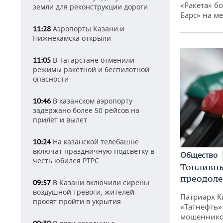
«Ракета» б
земли для реконструкции дороги
Барс» на ме
Аэропорты Казани и
11:28
Нижнекамска открыли
В Татарстане отменили
11:05
режимы ракетной и беспилотной
опасности
В казанском аэропорту
10:46
задержано более 50 рейсов на
прилет и вылет
На казанской телебашне
10:24
включат праздничную подсветку в
Общество
честь юбилея РТРС
Топливны
преодоле
В Казани включили сирены
09:57
воздушной тревоги, жителей
Патриарх К
просят пройти в укрытия
«Татнефть»
мошенников