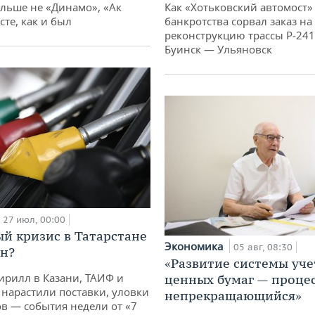
ольше не «Динамо», «Ак
Как «Хотьковский автомост»
сте, как и был
банкротства сорвал заказ на
реконструкцию трассы Р‑241
Буинск — Ульяновск
27 июл, 00:00
й кризис в Татарстане
Экономика
05 авг, 08:30
н?
«Развитие системы уче
ирилл в Казани, ТАИФ и
ценных бумаг — проце
 нарастили поставки, уловки
непрекращающийся»
 — события недели от «7