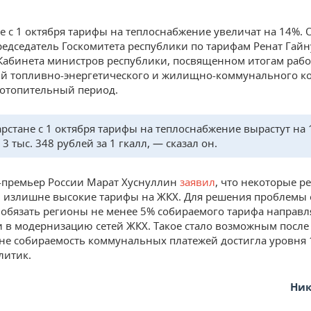
не с 1 октября тарифы на теплоснабжение увеличат на 14%. 
едседатель Госкомитета республики по тарифам Ренат Гай
Кабинета министров республики, посвященном итогам раб
й топливно-энергетического и жилищно-коммунального к
отопительный период.
арстане с 1 октября тарифы на теплоснабжение вырастут на
 3 тыс. 348 рублей за 1 гкалл, — сказал он.
-премьер России Марат Хуснуллин
заявил
, что некоторые р
 излишне высокие тарифы на ЖКХ. Для решения проблемы
обязать регионы не менее 5% собираемого тарифа направл
 в модернизацию сетей ЖКХ. Такое стало возможным после т
не собираемость коммунальных платежей достигла уровня 
литик.
Ник