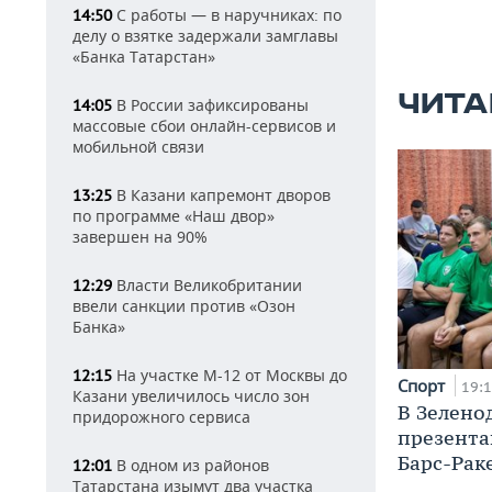
С работы — в наручниках: по
14:50
делу о взятке задержали замглавы
«Банка Татарстан»
ЧИТА
В России зафиксированы
14:05
массовые сбои онлайн-сервисов и
мобильной связи
В Казани капремонт дворов
13:25
по программе «Наш двор»
завершен на 90%
Власти Великобритании
12:29
ввели санкции против «Озон
Банка»
На участке М-12 от Москвы до
12:15
Спорт
19:
Казани увеличилось число зон
В Зелено
придорожного сервиса
презента
Барс-Рак
В одном из районов
12:01
Татарстана изымут два участка