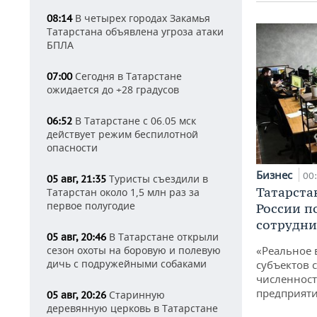
В четырех городах Закамья
08:14
Татарстана объявлена угроза атаки
БПЛА
Сегодня в Татарстане
07:00
ожидается до +28 градусов
В Татарстане с 06.05 мск
06:52
действует режим беспилотной
опасности
Бизнес
00
Туристы съездили в
05 авг, 21:35
Татарста
Татарстан около 1,5 млн раз за
первое полугодие
России п
сотрудни
В Татарстане открыли
05 авг, 20:46
сезон охоты на боровую и полевую
«Реальное 
дичь с подружейными собаками
субъектов 
численност
предприят
Старинную
05 авг, 20:26
деревянную церковь в Татарстане