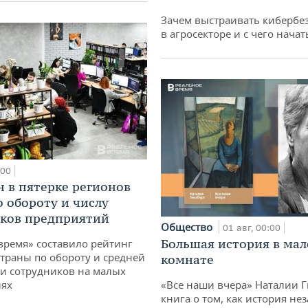
Зачем выстраивать кибербе
в агросекторе и с чего начат
:00
н в пятерке регионов
о обороту и числу
ков предприятий
Общество
01 авг, 00:00
Большая история в ма
время» составило рейтинг
страны по обороту и средней
комнате
и сотрудников на малых
«Все наши вчера» Наталии 
иях
книга о том, как история не