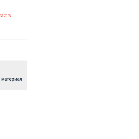
ал в
 материал