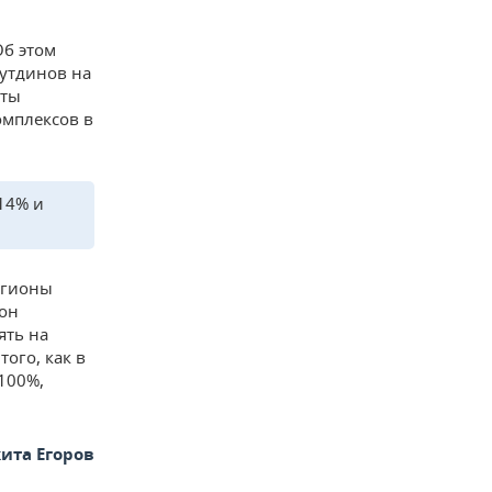
Об этом
нутдинов на
оты
омплексов в
 14% и
егионы
 он
ять на
ого, как в
100%,
ита Егоров