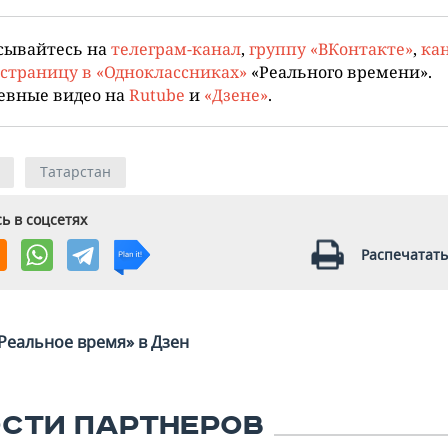
сывайтесь на
телеграм-канал
,
группу «ВКонтакте»
,
кан
страницу в «Одноклассниках»
«Реального времени».
евные видео на
Rutube
и
«Дзене»
.
Татарстан
ь в соцсетях
Распечатать
Реальное время» в Дзен
СТИ ПАРТНЕРОВ