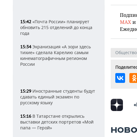
Подпи
MAX
и
«Почта России» планирует
15:42
обновить 215 отделений до конца
Ежедн
года
Экранизация «А зори здесь
15:34
Общество
тихие» сделала Карелию самым
кинематографичным регионом
России
Поделитес
Иностранные студенты будут
15:29
сдавать единый экзамен по
русскому языку
«
В Татарстане открылись
15:16
выставки детских портретов «Мой
папа — Герой»
НОВО