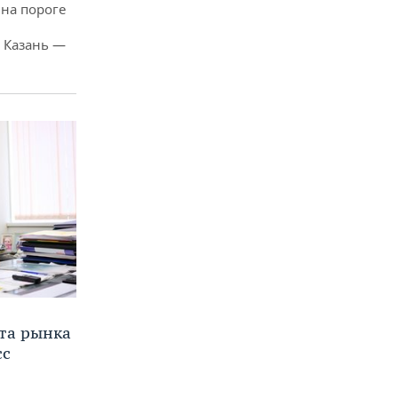
 на пороге
 Казань —
та рынка
сс