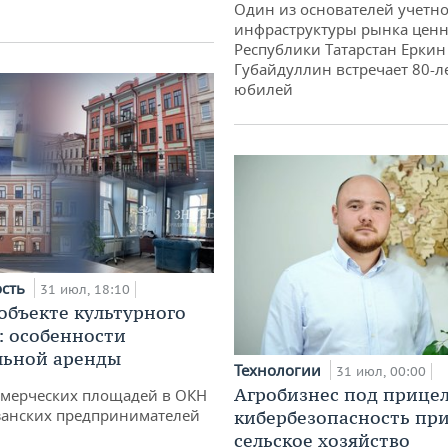
Один из основателей учетн
инфраструктуры рынка ценн
Республики Татарстан Еркин
Губайдуллин встречает 80-л
юбилей
ость
31 июл, 18:10
 объекте культурного
: особенности
льной аренды
Технологии
31 июл, 00:00
Агробизнес под прицел
ммерческих площадей в ОКН
занских предпринимателей
кибербезопасность при
сельское хозяйство