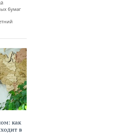
ой
ых бумаг
етний
ом: как
ходит в