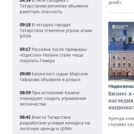
В пяти соседних с
09:39
дней»
Татарстаном регионах объявили
ракетную опасность
В четырех городах
09:18
Татарстана отменена угроза атаки
БПЛА
Россияне после премьеры
09:17
«Одиссеи» Нолана стали чаще
покупать Гомера
Казанского судью Марселя
09:00
Гафарова объявили в розыск
Недвижим
При исполкоме Казани
Бизнес в
08:59
планируют создать управление
наследия
лесничества
национа
Власти Татарстана
08:45
Аренда ко
разработали условия конкурса на
глазами ка
льготную аренду в ЦУМе