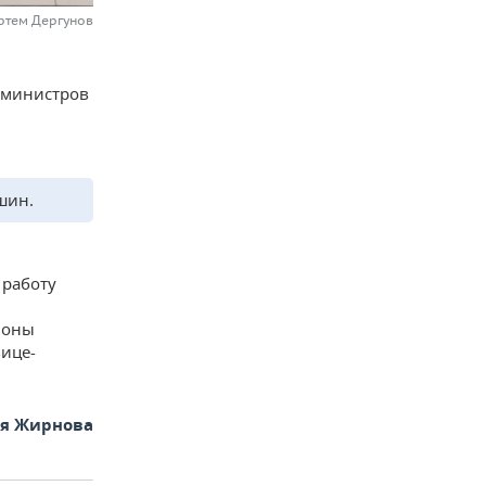
ртем Дергунов
 министров
шин.
работу
гионы
вице-
ья Жирнова