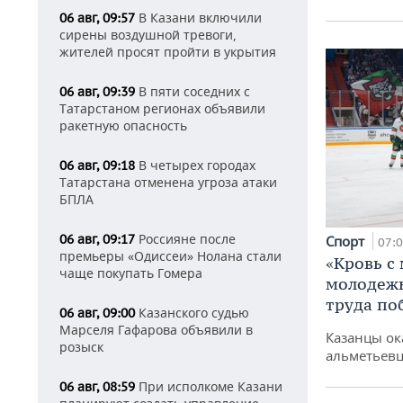
В Казани включили
06 авг, 09:57
сирены воздушной тревоги,
жителей просят пройти в укрытия
В пяти соседних с
06 авг, 09:39
Татарстаном регионах объявили
ракетную опасность
В четырех городах
06 авг, 09:18
Татарстана отменена угроза атаки
БПЛА
Россияне после
06 авг, 09:17
Спорт
07:
премьеры «Одиссеи» Нолана стали
«Кровь с
чаще покупать Гомера
молодежь
труда по
Казанского судью
06 авг, 09:00
Марселя Гафарова объявили в
Казанцы ок
розыск
альметьевц
При исполкоме Казани
06 авг, 08:59