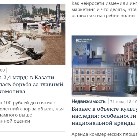
Как нейросети изменили ин
маркетинг и что делать, что
оставаться на гребне волны
:00
 2,4 млрд: в Казани
лась борьба за главный
комотива
Недвижимость
31 июл, 18:1
а 100 рублей до снятия с
Бизнес в объекте культ
олетний спор за объект, чья
 намного выше
наследия: особенности
енной оценки
национальной аренды
Аренда коммерческих площ