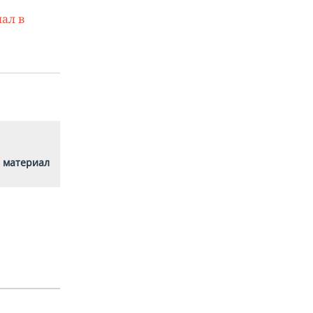
ал в
 материал