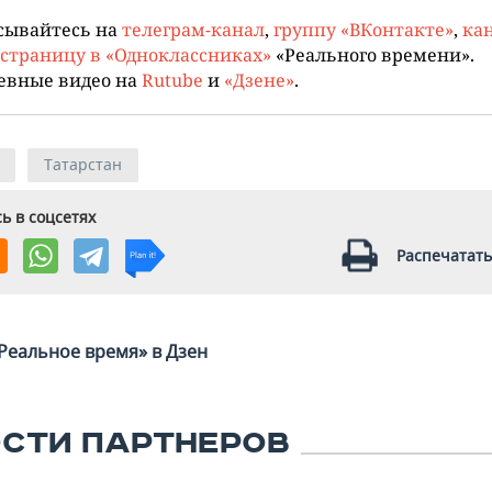
сывайтесь на
телеграм-канал
,
группу «ВКонтакте»
,
кан
страницу в «Одноклассниках»
«Реального времени».
евные видео на
Rutube
и
«Дзене»
.
Татарстан
ь в соцсетях
Распечатать
Реальное время» в Дзен
СТИ ПАРТНЕРОВ