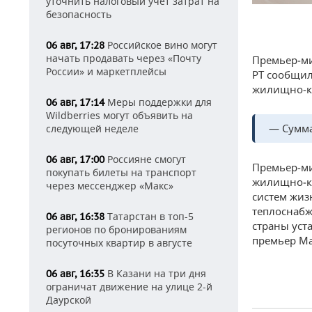
уточнить налоговый учет затрат на
безопасность
Российское вино могут
06 авг, 17:28
начать продавать через «Почту
Премьер‑ми
России» и маркетплейсы
РТ сообщил
жилищно‑ко
Меры поддержки для
06 авг, 17:14
Wildberries могут объявить на
— Сумма
следующей неделе
Россияне смогут
06 авг, 17:00
Премьер‑ми
покупать билеты на транспорт
жилищно‑к
через мессенджер «Макс»
систем жиз
теплоснаб
Татарстан в топ-5
06 авг, 16:38
страны уст
регионов по бронированиям
премьер Ма
посуточных квартир в августе
В Казани на три дня
06 авг, 16:35
ограничат движение на улице 2-й
Даурской