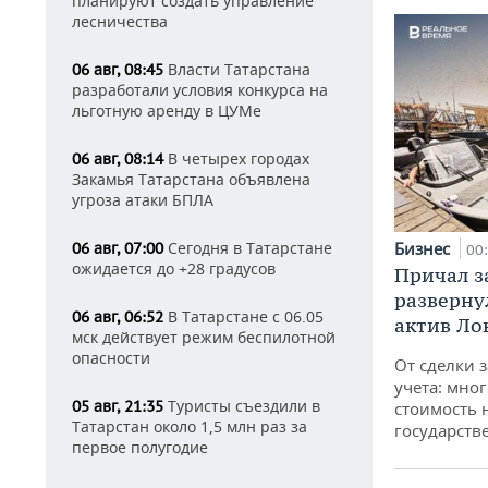
планируют создать управление
лесничества
Власти Татарстана
06 авг, 08:45
разработали условия конкурса на
льготную аренду в ЦУМе
В четырех городах
06 авг, 08:14
Закамья Татарстана объявлена
угроза атаки БПЛА
Сегодня в Татарстане
Бизнес
06 авг, 07:00
00
ожидается до +28 градусов
Причал за
разверну
В Татарстане с 06.05
06 авг, 06:52
актив Ло
мск действует режим беспилотной
опасности
От сделки з
учета: мног
Туристы съездили в
05 авг, 21:35
стоимость
Татарстан около 1,5 млн раз за
государств
первое полугодие