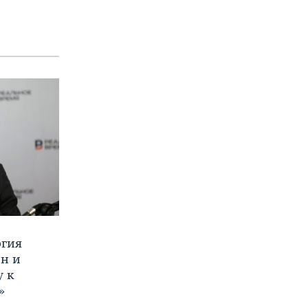
ргия
ан и
у к
»