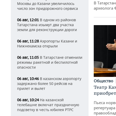
В Татарста
Москвы до Казани увеличилось
археолога 
число зон придорожного сервиса
В одном из районов
06 авг, 12:01
Татарстана изымут два участка
земли для реконструкции дороги
Аэропорты Казани и
06 авг, 11:28
Нижнекамска открыли
В Татарстане отменили
06 авг, 11:05
режимы ракетной и беспилотной
опасности
В казанском аэропорту
06 авг, 10:46
Общество
задержано более 50 рейсов на
Театр Ка
прилет и вылет
приобрет
На казанской
06 авг, 10:24
Пьеса норв
телебашне включат праздничную
репертуара
подсветку в честь юбилея РТРС
правообла