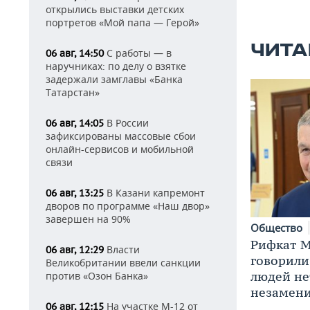
открылись выставки детских
портретов «Мой папа — Герой»
ЧИТА
С работы — в
06 авг, 14:50
наручниках: по делу о взятке
задержали замглавы «Банка
Татарстан»
В России
06 авг, 14:05
зафиксированы массовые сбои
онлайн-сервисов и мобильной
связи
В Казани капремонт
06 авг, 13:25
дворов по программе «Наш двор»
завершен на 90%
Общество
Рифкат М
Власти
06 авг, 12:29
говорили
Великобритании ввели санкции
людей нет
против «Озон Банка»
незамен
На участке М-12 от
06 авг, 12:15