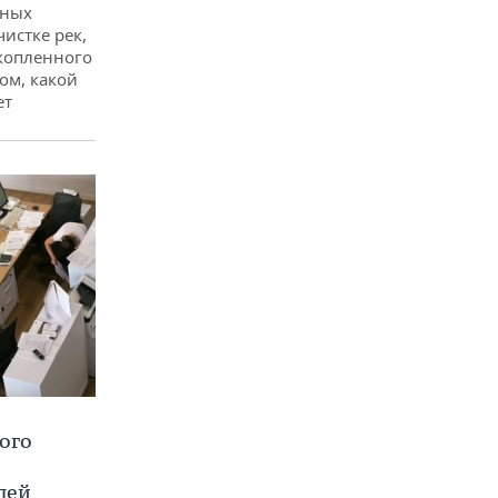
дных
чистке рек,
копленного
ом, какой
ет
ого
лей