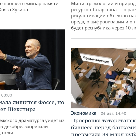
не прошел семинар памяти
Министр экологии и приро
Фаяза Хузина
ресурсов Татарстана — о рас
рекультивации объектов на
вреда, о цифровизации и о т
будет республика через 10 л
00:00
мала лишится Фоссе, но
ет Шекспира
Экономика
06 авг, 14:40
Просрочка татарстанск
ежского драматурга уйдет из
 в декабре: запретили
бизнеса перед банками
датели
превысила 39 млрд руб