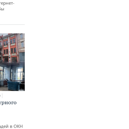
тернет-
бы
0
урного
адей в ОКН