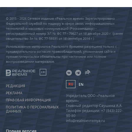
© 2015 - 2026 Сетевое издание «Реальное время» Зарегистрировано
Федеральной службой по надзору в сфере связи, информационных
технологий и массовых коммуникаций (Роскомнадзор) –
регистрационный номер ЭЛ № ФС 77 - 79627 от 18 декабря 2020 г. (ранее
свидетельство Эл № ФС 77-59331 от 18 сентября 2014 г.)
Использование материалов Реального Времени разрешено только с
предварительного согласия правообладателей, упоминание сайта и
прямая гиперссылка обязательны при частичном или полном
воспроизведении материалов.
18+
RU
EN
РЕДАКЦИЯ
РЕКЛАМА
Учредитель ООО «Реальное
ПРАВОВАЯ ИНФОРМАЦИЯ
время»
Главный редактор Саушина А.А.
ПОЛИТИКА О ПЕРСОНАЛЬНЫХ
Телефон редакции: +7 (843) 222-
ДАННЫХ
90-80
info@realnoevremya.ru
Полная версия