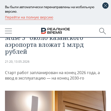
Вы были автоматически перенаправлены на мобильную
версию.
Перейти на полную версию
РЕГИОНЫ
ЭКОНОМИКА
В строительство нового отеля
БАШКОРТОСТАН
НОВОСТИ
Muse 3* около казанского
ТАТАРСТАН
АНАЛИТИКА
аэропорта вложат 1 млрд
рублей
УДМУРТИЯ
НОВОСТИ АНАЛИТИКИ
ЭКОНОМИКА
21:20, 13.05.2026
ДЕКЛАРАЦИИ О ДОХОДАХ
НОВОСТИ ЭКОНОМИКИ
ПРОМЫШЛЕННОСТЬ
Старт работ запланирован на конец 2026 года, а
КОРОЛИ ГОСЗАКАЗА ПФО
ФИНАНСЫ
НОВОСТИ
НЕДВИЖИМОСТЬ
ввод в эксплуатацию — на конец 2030-го
ПРОМЫШЛЕННОСТИ
ВУЗЫ ТАТАРСТАНА
БАНКИ
НОВОСТИ НЕДВИЖИМОСТИ
АВТО
АГРОПРОМ
КОМУ ПРИНАДЛЕЖАТ
БЮДЖЕТ
НОВОСТИ АВТО
БИЗНЕС
ТОРГОВЫЕ ЦЕНТРЫ
МАШИНОСТРОЕНИЕ
ТАТАРСТАНА
ИНВЕСТИЦИИ
НОВОСТИ БИЗНЕСА
ТЕХНОЛОГИИ