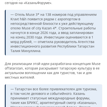
ВОДНЫЕ ВИДЫ СПОРТА
ОБРАЗОВАНИЕ
сегодня на «КазаньФоруме».
ХОККЕЙ С МЯЧОМ
ПРОИСШЕСТВИЯ
— Отель Muse 3* на 138 номеров под управлением
Kravt h&h появится рядом с аэропортом в
непосредственной близости к уже действующему
отелю Muse of city Kazan 4*. Строительные работы
начнутся в конце 2026 года, а ввод запланирован
на конец 2030 года. Инвестиции оцениваются в 1
млрд рублей, — отметила руководитель Агентства
инвестиционного развития Республики Татарстан
Талия Минуллина.
Для реализации этой идеи разработана концепция Muse
ofTatarstan, которая раскрывает татарскую культуру в ее
актуальном воплощении как для туристов, так и для
местных жителей.
— Татарстан все более привлекателен для туризма,
в том числе делового и событийного. Казань
принимает статусные международные форумы,
такие как БРИКС, архитектурный смотр «Казаныш»,