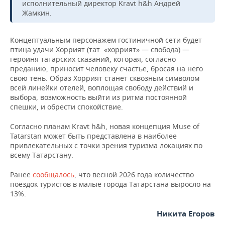
исполнительный директор Kravt h&h Андрей
Жамкин.
Концептуальным персонажем гостиничной сети будет
птица удачи Хоррият (тат. «хөррият» — свобода) —
героиня татарских сказаний, которая, согласно
преданию, приносит человеку счастье, бросая на него
свою тень. Образ Хоррият станет сквозным символом
всей линейки отелей, воплощая свободу действий и
выбора, возможность выйти из ритма постоянной
спешки, и обрести спокойствие.
Согласно планам Kravt h&h, новая концепция Muse of
Tatarstan может быть представлена в наиболее
привлекательных с точки зрения туризма локациях по
всему Татарстану.
Ранее
сообщалось
, что весной 2026 года количество
поездок туристов в малые города Татарстана выросло на
13%.
Никита Егоров