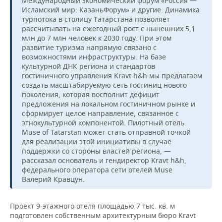
Международный экономический форум «Россия —
Исламский мир: КазаньФорум» и другие. Динамика
турпотока в столицу Татарстана позволяет
рассчитывать на ежегодный рост с нынешних 5,1
млн до 7 млн человек к 2030 году. При этом
развитие туризма напрямую связано с
возможностями инфраструктуры. На базе
культурной ДНК региона и стандартов
гостиничного управления Kravt h&h мы предлагаем
создать масштабируемую сеть гостиниц нового
поколения, которая восполнит дефицит
предложения на локальном гостиничном рынке и
сформирует целое направление, связанное с
этнокультурной компонентой. Пилотный отель
Muse of Tatarstan может стать отправной точкой
для реализации этой инициативы в случае
поддержки со стороны властей региона, —
рассказал основатель и гендиректор Kravt h&h,
федерального оператора сети отелей Muse
Валерий Кравцун.
Проект 9-этажного отеля площадью 7 тыс. кв. м
подготовлен собственным архитектурным бюро Kravt