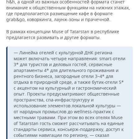
h&h, а одной из важных особенностей формата станет
внимание к общественным функциям на нижних этажах,
где предполагается размещение кафе в формате
grab&go, коворкинга, лаунж-зоны и прачечной.
В рамках концепции Muse of Tatarstan в республике
предлагается развивать и другие форматы.
— Линейка отелей с культурной ДНК региона
может включать четыре направления: smart-отели
3* для туристов и деловых гостей, сервисные
апартаменты 4* для длительного проживания и
рентного бизнеса, загородные отели 3–4* для
отдыха в природной среде, а также бутик-отели 5*
с акцентом на культурный и гастрономический
опыт. Проекты предусматривают общественные
пространства, спа-инфраструктуру и
использование элементов локальной культуры —
от народных промыслов до wellness-практик с
местными травами. При этом во всех отелях Muse
of Tatarstan гость сможет рассчитывать на единые
стандарты сервиса, консьерж-поддержку, доступ к
событиями навигации по региону, — сказал