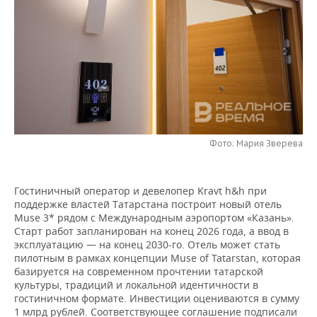
НЕФТЕХИМИЯ
РОЗНИЧНАЯ ТОРГОВЛЯ
НОВОСТИ ТЕХНОЛОГИЙ
МЕРОПРИЯТИЯ
НЕФТЬ
ТРАНСПОРТ
IT
НОВОСТИ МЕРОПРИЯТИЙ
СПОРТ
ОПК
УСЛУГИ
МЕДИА
ВЫЕЗДНАЯ РЕДАКЦИЯ
НОВОСТИ СПОРТА
ОБЩЕСТВО
ЭНЕРГЕТИКА
ТЕЛЕКОММУНИКАЦИИ
БИЗНЕС-БРАНЧИ
ФУТБОЛ
НОВОСТИ ОБЩЕСТВА
ФОТОГАЛЕРЕЯ
Фото: Мария Зверева
ONLINE-КОНФЕРЕНЦИИ
ХОККЕЙ
ВЛАСТЬ
СЮЖЕТЫ
ОТКРЫТАЯ ЛЕКЦИЯ
БАСКЕТБОЛ
ИНФРАСТРУКТУРА
СПРАВОЧНИК
Гостиничный оператор и девелопер Kravt h&h при
поддержке властей Татарстана построит новый отель
Muse 3* рядом с Международным аэропортом «Казань».
ВОЛЕЙБОЛ
ИСТОРИЯ
СПИСОК ПЕРСОН
ПОЛНАЯ ВЕРСИЯ
Старт работ запланирован на конец 2026 года, а ввод в
эксплуатацию — на конец 2030-го. Отель может стать
КИБЕРСПОРТ
КУЛЬТУРА
СПИСОК КОМПАНИЙ
пилотным в рамках концепции Muse of Tatarstan, которая
базируется на современном прочтении татарской
культуры, традиций и локальной идентичности в
ФИГУРНОЕ КАТАНИЕ
МЕДИЦИНА
гостиничном формате. Инвестиции оцениваются в сумму
1 млрд рублей. Соответствующее соглашение подписали