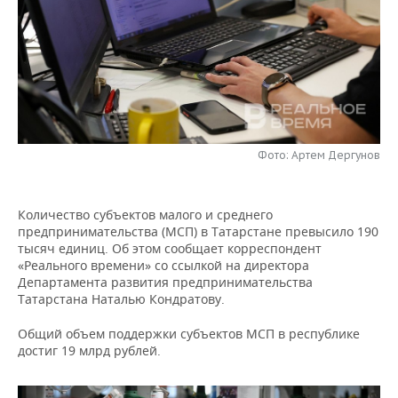
НЕФТЕХИМИЯ
РОЗНИЧНАЯ ТОРГОВЛЯ
НОВОСТИ ТЕХНОЛОГИЙ
МЕРОПРИЯТИЯ
НЕФТЬ
ТРАНСПОРТ
IT
НОВОСТИ МЕРОПРИЯТИЙ
СПОРТ
ОПК
УСЛУГИ
МЕДИА
ВЫЕЗДНАЯ РЕДАКЦИЯ
НОВОСТИ СПОРТА
ОБЩЕСТВО
ЭНЕРГЕТИКА
ТЕЛЕКОММУНИКАЦИИ
БИЗНЕС-БРАНЧИ
ФУТБОЛ
НОВОСТИ ОБЩЕСТВА
ФОТОГАЛЕРЕЯ
Фото: Артем Дергунов
ONLINE-КОНФЕРЕНЦИИ
ХОККЕЙ
ВЛАСТЬ
СЮЖЕТЫ
Количество субъектов малого и среднего
предпринимательства (МСП) в Татарстане превысило 190
ОТКРЫТАЯ ЛЕКЦИЯ
БАСКЕТБОЛ
ИНФРАСТРУКТУРА
СПРАВОЧНИК
тысяч единиц. Об этом сообщает корреспондент
«Реального времени» со ссылкой на директора
ВОЛЕЙБОЛ
ИСТОРИЯ
СПИСОК ПЕРСОН
ПОЛНАЯ ВЕРСИЯ
Департамента развития предпринимательства
Татарстана Наталью Кондратову.
КИБЕРСПОРТ
КУЛЬТУРА
СПИСОК КОМПАНИЙ
Общий объем поддержки субъектов МСП в республике
достиг 19 млрд рублей.
ФИГУРНОЕ КАТАНИЕ
МЕДИЦИНА