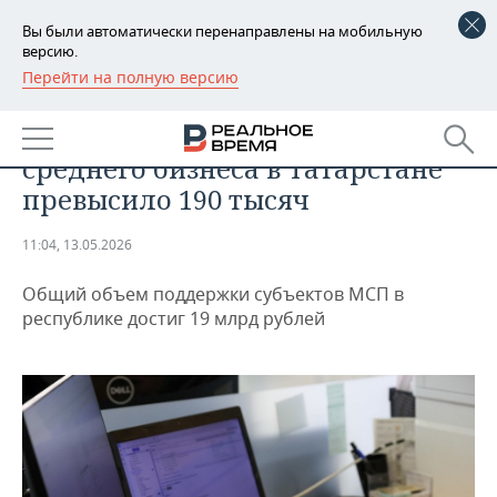
Вы были автоматически перенаправлены на мобильную
версию.
Перейти на полную версию
РЕГИОНЫ
ЭКОНОМИКА
Число субъектов малого и
БАШКОРТОСТАН
НОВОСТИ
среднего бизнеса в Татарстане
ТАТАРСТАН
АНАЛИТИКА
превысило 190 тысяч
УДМУРТИЯ
НОВОСТИ АНАЛИТИКИ
ЭКОНОМИКА
11:04, 13.05.2026
ДЕКЛАРАЦИИ О ДОХОДАХ
НОВОСТИ ЭКОНОМИКИ
ПРОМЫШЛЕННОСТЬ
Общий объем поддержки субъектов МСП в
республике достиг 19 млрд рублей
КОРОЛИ ГОСЗАКАЗА ПФО
ФИНАНСЫ
НОВОСТИ
НЕДВИЖИМОСТЬ
ПРОМЫШЛЕННОСТИ
ВУЗЫ ТАТАРСТАНА
БАНКИ
НОВОСТИ НЕДВИЖИМОСТИ
АВТО
АГРОПРОМ
КОМУ ПРИНАДЛЕЖАТ
БЮДЖЕТ
НОВОСТИ АВТО
БИЗНЕС
ТОРГОВЫЕ ЦЕНТРЫ
МАШИНОСТРОЕНИЕ
ТАТАРСТАНА
ИНВЕСТИЦИИ
НОВОСТИ БИЗНЕСА
ТЕХНОЛОГИИ