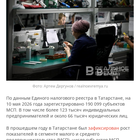
ВОДНЫЕ ВИДЫ СПОРТА
ОБРАЗОВАНИЕ
ХОККЕЙ С МЯЧОМ
ПРОИСШЕСТВИЯ
Артем Дергунов / realnoevremya.ru
По данным Единого налогового реестра в Татарстане, на
10 мая 2026 года зарегистрировано 190 099 субъектов
МСП. В том числе более 123 тысяч индивидуальных
предпринимателей и около 66 тысяч юридических лиц.
В прошедшем году в Татарстане был
зафиксирован
рост
показателей в сегменте малого и среднего
предпринимательства (МСП), число субъектов МСП