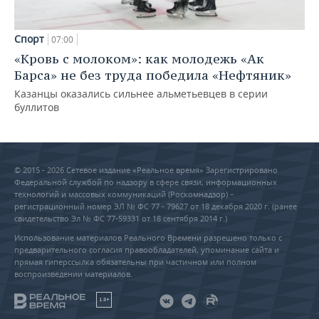
Спорт
07:00
«Кровь с молоком»: как молодежь «Ак
Барса» не без труда победила «Нефтяник»
Казанцы оказались сильнее альметьевцев в серии
буллитов
© 2015 - 2026 Сетевое издание «Реальное время» Зарегистрировано
Федеральной службой по надзору в сфере связи, информационных
технологий и массовых коммуникаций (Роскомнадзор) –
регистрационный номер ЭЛ № ФС 77 - 79627 от 18 декабря 2020 г. (ранее
свидетельство Эл № ФС 77-59331 от 18 сентября 2014 г.)
Использование материалов Реального Времени разрешено только с
предварительного согласия правообладателей, упоминание сайта и
прямая гиперссылка обязательны при частичном или полном
воспроизведении материалов.
18+