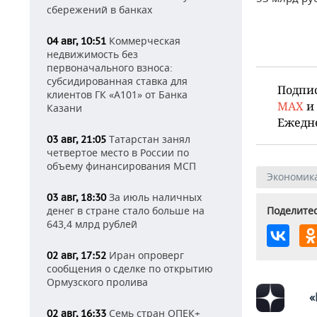
сбережений в банках
Коммерческая
04 авг, 10:51
недвижимость без
первоначального взноса:
субсидированная ставка для
Подпи
клиентов ГК «А101» от Банка
MAX
и
Казани
Ежедн
Татарстан занял
03 авг, 21:05
четвертое место в России по
объему финансирования МСП
Экономик
За июль наличных
03 авг, 18:30
денег в стране стало больше на
Поделитес
643,4 млрд рублей
Иран опроверг
02 авг, 17:52
сообщения о сделке по открытию
Ормузского пролива
«
Семь стран ОПЕК+
02 авг, 16:33