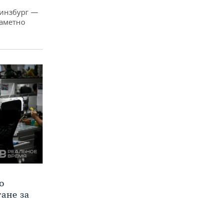
Гинзбург —
заметно
о
тане за