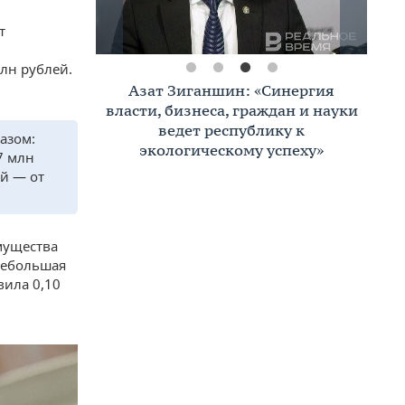
т
лн рублей.
Азат Зиганшин: «Синергия
власти, бизнеса, граждан и науки
ведет республику к
азом:
экологическому успеху»
7 млн
ей — от
имущества
 Небольшая
вила 0,10