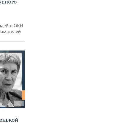
урного
адей в ОКН
нимателей
ленькой