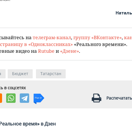
Натал
сывайтесь на
телеграм-канал
,
группу «ВКонтакте»
,
кан
страницу в «Одноклассниках»
«Реального времени».
евные видео на
Rutube
и
«Дзене»
.
а
Бюджет
Татарстан
ь в соцсетях
Распечатать
Реальное время» в Дзен