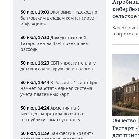
Агробизн
кибербез
Экономист: «Доход по
30 июл, 19:00
сельское
банковским вкладам компенсирует
инфляцию»
Зачем выст
в агросекто
Доходы жителей
30 июл, 17:30
Татарстана на 38% превышают
расходы
СБП упростит оплату
30 июл, 16:20
детских садов, кружков и налогов
В России с 1 сентября
30 июл, 14:44
начнет работать единая система
учета платежных карт
Армения на 6
30 июл, 14:24
месяцев запретила ввозить в
республику томатную пасту
Общество
Рестарт 
Банковские кредиты
30 июл, 11:39
для прие