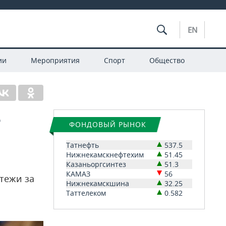
EN
ии
Мероприятия
Спорт
Общество
е
ФОНДОВЫЙ РЫНОК
Татнефть
537.5
Нижнекамскнефтехим
51.45
Казаньоргсинтез
51.3
КАМАЗ
56
тежи за
Нижнекамскшина
32.25
Таттелеком
0.582