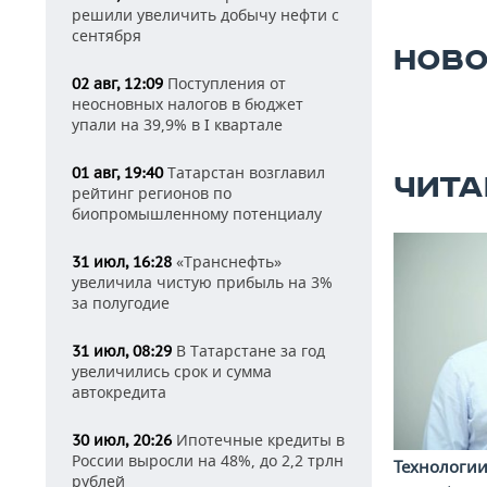
решили увеличить добычу нефти с
сентября
НОВО
Поступления от
02 авг, 12:09
неосновных налогов в бюджет
упали на 39,9% в I квартале
Татарстан возглавил
01 авг, 19:40
ЧИТА
рейтинг регионов по
биопромышленному потенциалу
«Транснефть»
31 июл, 16:28
увеличила чистую прибыль на 3%
за полугодие
В Татарстане за год
31 июл, 08:29
увеличились срок и сумма
автокредита
Ипотечные кредиты в
30 июл, 20:26
России выросли на 48%, до 2,2 трлн
Технологи
рублей