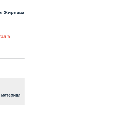
ья Жирнова
ал в
 материал