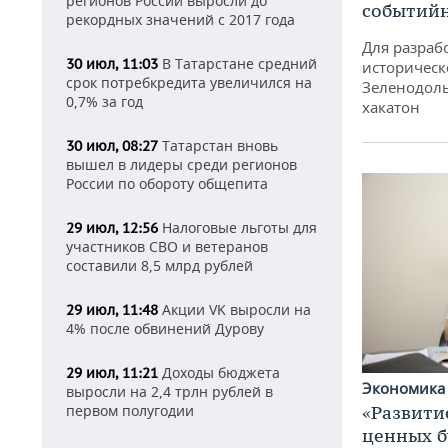
регионов России выросли до
событий
рекордных значений с 2017 года
Для разраб
В Татарстане средний
30 июл, 11:03
историческ
срок потребкредита увеличился на
Зеленодоль
0,7% за год
хакатон
Татарстан вновь
30 июл, 08:27
вышел в лидеры среди регионов
России по обороту общепита
Налоговые льготы для
29 июл, 12:56
участников СВО и ветеранов
составили 8,5 млрд рублей
Акции VK выросли на
29 июл, 11:48
4% после обвинений Дурову
Доходы бюджета
29 июл, 11:21
Экономик
выросли на 2,4 трлн рублей в
первом полугодии
«Развити
ценных б