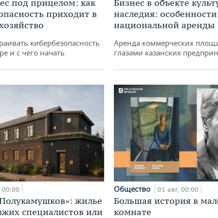
ес под прицелом: как
Бизнес в объекте культ
опасность приходит в
наследия: особенности
 хозяйство
национальной аренды
раивать кибербезопасность
Аренда коммерческих площ
ре и с чего начать
глазами казанских предпри
Общество
00:00
01 авг, 00:00
«Полукамушков»: жилье
Большая история в ма
зжих специалистов или
комнате