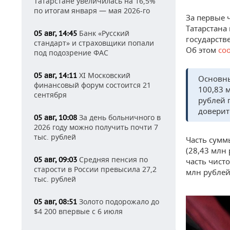
Татарстане увеличилась на 16,5%
по итогам января — мая 2026-го
За первые 
Татарстана
Банк «Русский
05 авг, 14:45
государств
стандарт» и страховщики попали
Об этом
со
под подозрение ФАС
XI Московский
05 авг, 14:11
Основны
финансовый форум состоится 21
100,83 
сентября
рублей 
доверит
За день больничного в
05 авг, 10:08
2026 году можно получить почти 7
тыс. рублей
Часть сумм
(28,43 млн
Средняя пенсия по
05 авг, 09:03
часть чист
старости в России превысила 27,2
млн рублей
тыс. рублей
Золото подорожало до
05 авг, 08:51
$4 200 впервые с 6 июля