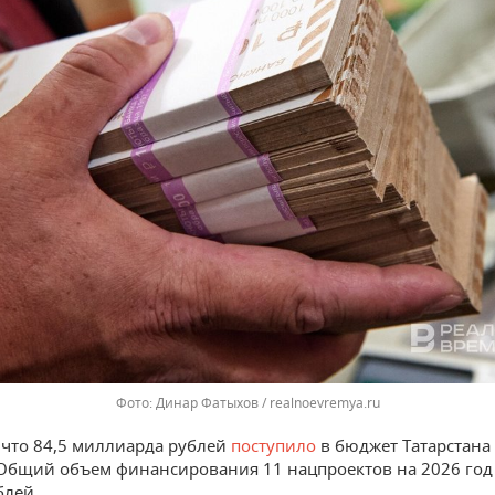
Динар Фатыхов / realnoevremya.ru
что 84,5 миллиарда рублей
поступило
в бюджет Татарстана 
 Общий объем финансирования 11 нацпроектов на 2026 год 
блей.