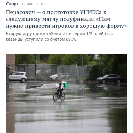
НЕФТЕХИМИЯ
Спорт
13 май, 23:16
РОЗНИЧНАЯ ТОРГОВЛЯ
НОВОСТИ ТЕХНОЛОГИЙ
МЕРОПРИЯТИЯ
Перасович — о подготовке УНИКСа к
НЕФТЬ
следующему матчу полуфинала: «Нам
ТРАНСПОРТ
IT
НОВОСТИ МЕРОПРИЯТИЙ
СПОРТ
нужно привести игроков в хорошую форму»
ОПК
Вторую игру против «Зенита» в серии 1/2 плей-офф
УСЛУГИ
МЕДИА
ВЫЕЗДНАЯ РЕДАКЦИЯ
НОВОСТИ СПОРТА
ОБЩЕСТВО
казанцы уступили со счетом 69:78
ЭНЕРГЕТИКА
ТЕЛЕКОММУНИКАЦИИ
БИЗНЕС-БРАНЧИ
ФУТБОЛ
НОВОСТИ ОБЩЕСТВА
ФОТОГАЛЕРЕЯ
ONLINE-КОНФЕРЕНЦИИ
ХОККЕЙ
ВЛАСТЬ
СЮЖЕТЫ
ОТКРЫТАЯ ЛЕКЦИЯ
БАСКЕТБОЛ
ИНФРАСТРУКТУРА
СПРАВОЧНИК
ВОЛЕЙБОЛ
ИСТОРИЯ
СПИСОК ПЕРСОН
ПОЛНАЯ ВЕРСИЯ
КИБЕРСПОРТ
КУЛЬТУРА
СПИСОК КОМПАНИЙ
ФИГУРНОЕ КАТАНИЕ
МЕДИЦИНА