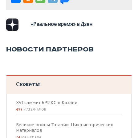
ВОДНЫЕ ВИДЫ СПОРТА
ОБРАЗОВАНИЕ
ХОККЕЙ С МЯЧОМ
ПРОИСШЕСТВИЯ
«Реальное время» в Дзен
НОВОСТИ ПАРТНЕРОВ
Сюжеты
XVI саммит БРИКС в Казани
499
МАТЕРИАЛОВ
Великие воины Татарии. Цикл исторических
материалов
24
МАТЕРИАЛА