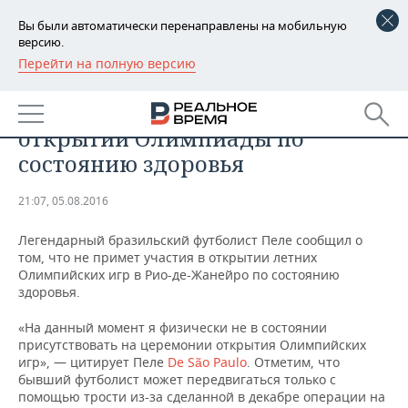
Вы были автоматически перенаправлены на мобильную
версию.
Перейти на полную версию
РЕГИОНЫ
СПОРТ
Пеле не примет участия в
БАШКОРТОСТАН
НОВОСТИ
открытии Олимпиады по
ТАТАРСТАН
АНАЛИТИКА
состоянию здоровья
УДМУРТИЯ
НОВОСТИ АНАЛИТИКИ
ЭКОНОМИКА
21:07, 05.08.2016
ДЕКЛАРАЦИИ О ДОХОДАХ
НОВОСТИ ЭКОНОМИКИ
ПРОМЫШЛЕННОСТЬ
Легендарный бразильский футболист Пеле сообщил о
том, что не примет участия в открытии летних
КОРОЛИ ГОСЗАКАЗА ПФО
ФИНАНСЫ
НОВОСТИ
НЕДВИЖИМОСТЬ
Олимпийских игр в Рио-де-Жанейро по состоянию
ПРОМЫШЛЕННОСТИ
здоровья.
ВУЗЫ ТАТАРСТАНА
БАНКИ
НОВОСТИ НЕДВИЖИМОСТИ
АВТО
«На данный момент я физически не в состоянии
АГРОПРОМ
присутствовать на церемонии открытия Олимпийских
КОМУ ПРИНАДЛЕЖАТ
БЮДЖЕТ
НОВОСТИ АВТО
БИЗНЕС
игр», — цитирует Пеле
De São Paulo
. Отметим, что
ТОРГОВЫЕ ЦЕНТРЫ
МАШИНОСТРОЕНИЕ
бывший футболист может передвигаться только с
ТАТАРСТАНА
помощью трости из-за сделанной в декабре операции на
ИНВЕСТИЦИИ
НОВОСТИ БИЗНЕСА
ТЕХНОЛОГИИ