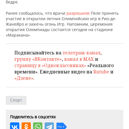
НЕФТЕХИМИЯ
бедре.
РОЗНИЧНАЯ ТОРГОВЛЯ
НОВОСТИ ТЕХНОЛОГИЙ
МЕРОПРИЯТИЯ
Ранее сообщалось, что врачи
разрешили
Пеле принять
НЕФТЬ
участие в открытии летних Олимпийских игр в Рио-де-
ТРАНСПОРТ
IT
НОВОСТИ МЕРОПРИЯТИЙ
СПОРТ
Жанейро и зажечь огонь Игр. Напомним, церемония
ОПК
открытия Олимпиады состоится сегодня на стадионе
«Маракана».
УСЛУГИ
МЕДИА
ВЫЕЗДНАЯ РЕДАКЦИЯ
НОВОСТИ СПОРТА
ОБЩЕСТВО
ЭНЕРГЕТИКА
ТЕЛЕКОММУНИКАЦИИ
БИЗНЕС-БРАНЧИ
ФУТБОЛ
НОВОСТИ ОБЩЕСТВА
ФОТОГАЛЕРЕЯ
Подписывайтесь на
телеграм-канал
,
группу «ВКонтакте»
,
канал в MAX
и
ONLINE-КОНФЕРЕНЦИИ
ХОККЕЙ
ВЛАСТЬ
СЮЖЕТЫ
страницу в «Одноклассниках»
«Реального
времени». Ежедневные видео на
Rutube
и
ОТКРЫТАЯ ЛЕКЦИЯ
БАСКЕТБОЛ
ИНФРАСТРУКТУРА
СПРАВОЧНИК
«Дзене»
.
ВОЛЕЙБОЛ
ИСТОРИЯ
СПИСОК ПЕРСОН
ПОЛНАЯ ВЕРСИЯ
Спорт
КИБЕРСПОРТ
КУЛЬТУРА
СПИСОК КОМПАНИЙ
ФИГУРНОЕ КАТАНИЕ
МЕДИЦИНА
Поделитесь в соцсетях