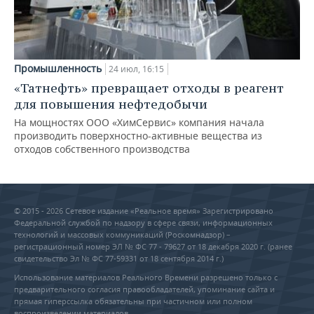
Промышленность
24 июл, 16:15
«Татнефть» превращает отходы в реагент
для повышения нефтедобычи
На мощностях ООО «ХимСервис» компания начала
производить поверхностно-активные вещества из
отходов собственного производства
© 2015 - 2026 Сетевое издание «Реальное время» Зарегистрировано
Федеральной службой по надзору в сфере связи, информационных
технологий и массовых коммуникаций (Роскомнадзор) –
регистрационный номер ЭЛ № ФС 77 - 79627 от 18 декабря 2020 г. (ранее
свидетельство Эл № ФС 77-59331 от 18 сентября 2014 г.)
Использование материалов Реального Времени разрешено только с
предварительного согласия правообладателей, упоминание сайта и
прямая гиперссылка обязательны при частичном или полном
воспроизведении материалов.